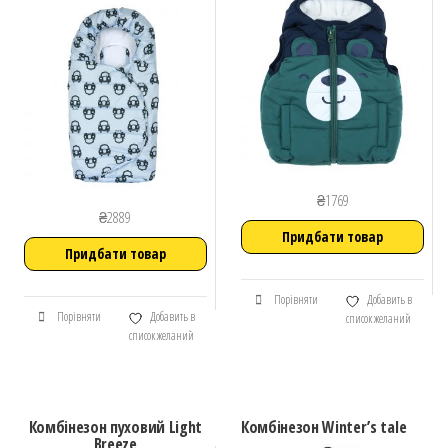
₴
1769
₴
2889
Придбати товар
Придбати товар
Порівняти
Добавить в
Порівняти
Добавить в
список желаний
список желаний
Комбінезон пуховий Light
Комбінезон Winter’s tale
Breeze