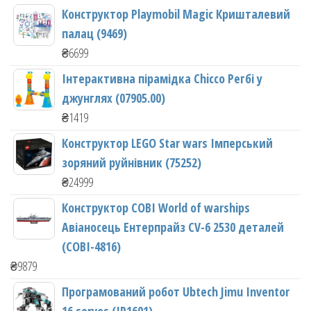
Конструктор Playmobil Magic Кришталевий
палац (9469)
₴
6699
Інтерактивна пірамідка Chicco Регбі у
джунглях (07905.00)
₴
1419
Конструктор LEGO Star wars Імперський
зоряний руйнівник (75252)
₴
24999
Конструктор COBI World of warships
Авіаносець Ентерпрайз CV-6 2530 деталей
(COBI-4816)
₴
9879
Програмований робот Ubtech Jimu Inventor