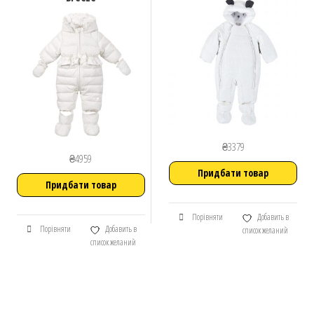
₴
3379
₴
4959
Придбати товар
Придбати товар
Порівняти
Добавить в
Порівняти
Добавить в
список желаний
список желаний