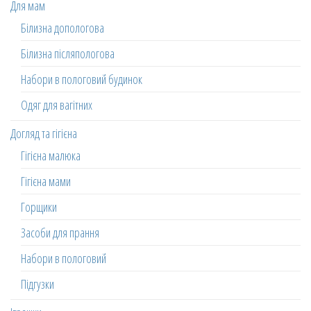
Для мам
Білизна допологова
Білизна післяпологова
Набори в пологовий будинок
Одяг для вагітних
Догляд та гігієна
Гігієна малюка
Гігієна мами
Горщики
Засоби для прання
Набори в пологовий
Підгузки