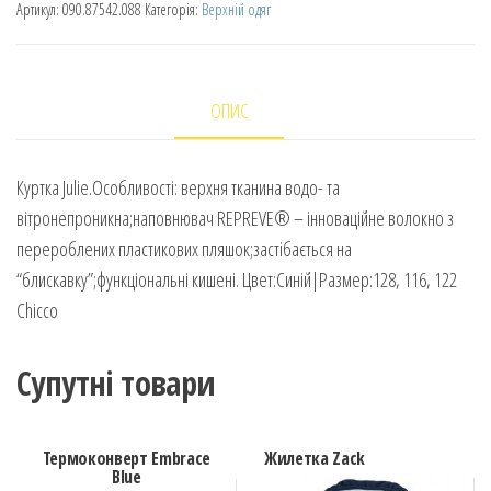
Артикул:
090.87542.088
Категорія:
Верхній одяг
ОПИС
Куртка Julie.Особливості: верхня тканина водо- та
вітронепроникна;наповнювач REPREVE® – інноваційне волокно з
перероблених пластикових пляшок;застібається на
“блискавку”;функціональні кишені. Цвет:Синій|Размер:128, 116, 122
Chicco
Супутні товари
Термоконверт Embrace
Жилетка Zack
Blue