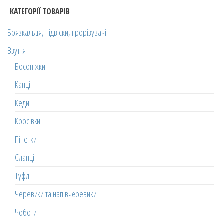
КАТЕГОРІЇ ТОВАРІВ
Брязкальця, підвіски, прорізувачі
Взуття
Босоніжки
Капці
Кеди
Кросівки
Пінетки
Сланці
Туфлі
Черевики та напівчеревики
Чоботи