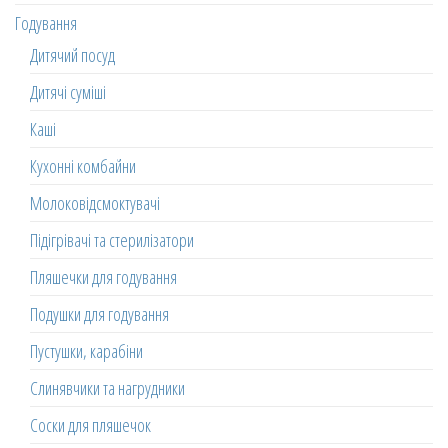
Годування
Дитячий посуд
Дитячі суміші
Каші
Кухонні комбайни
Молоковідсмоктувачі
Підігрівачі та стерилізатори
Пляшечки для годування
Подушки для годування
Пустушки, карабіни
Слинявчики та нагрудники
Соски для пляшечок