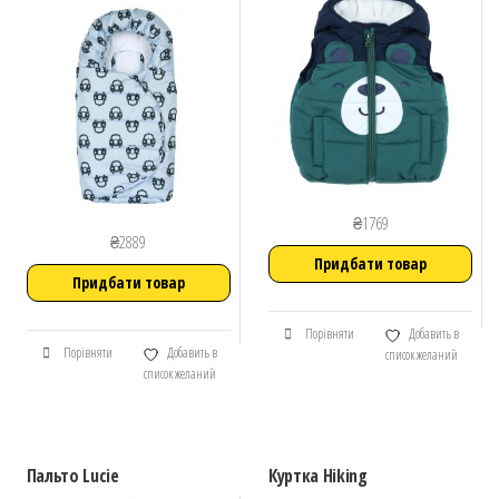
₴
1769
₴
2889
Придбати товар
Придбати товар
Порівняти
Добавить в
Порівняти
Добавить в
список желаний
список желаний
Пальто Lucie
Куртка Hiking