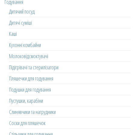
Годування
Дитячий посуд
Дитячі суміші
Каші
Кухонні комбайни
Молоковідсмоктувачі
Підігрівачі та стерилізатори
Пляшечки для годування
Подушки для годування
Пустушки, карабіни
Слинявчики та нагрудники
Соски для пляшечок
Стільчики для годування