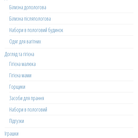
Білизна допологова
Білизна післяпологова
Набори в пологовий будинок
Одяг для вагітних
Догляд та гігієна
Гігієна малюка
Гігієна мами
Горщики
Засоби для прання
Набори в пологовий
Підгузки
Іграшки