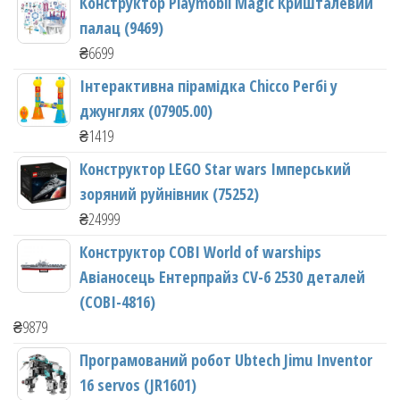
Конструктор Playmobil Magic Кришталевий
палац (9469)
₴
6699
Інтерактивна пірамідка Chicco Регбі у
джунглях (07905.00)
₴
1419
Конструктор LEGO Star wars Імперський
зоряний руйнівник (75252)
₴
24999
Конструктор COBI World of warships
Авіаносець Ентерпрайз CV-6 2530 деталей
(COBI-4816)
₴
9879
Програмований робот Ubtech Jimu Inventor
16 servos (JR1601)