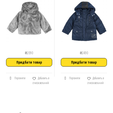
₴
2090
₴
2490
Придбати товар
Придбати товар
Порівняти
Добавить в
Порівняти
Добавить в
список желаний
список желаний