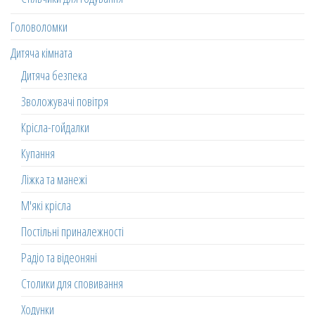
Головоломки
Дитяча кімната
Дитяча безпека
Зволожувачі повітря
Крісла-гойдалки
Купання
Ліжка та манежі
М'які крісла
Постільні приналежності
Радіо та відеоняні
Столики для сповивання
Ходунки