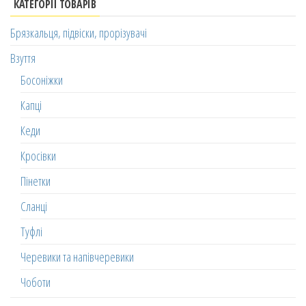
КАТЕГОРІЇ ТОВАРІВ
Брязкальця, підвіски, прорізувачі
Взуття
Босоніжки
Капці
Кеди
Кросівки
Пінетки
Сланці
Туфлі
Черевики та напівчеревики
Чоботи