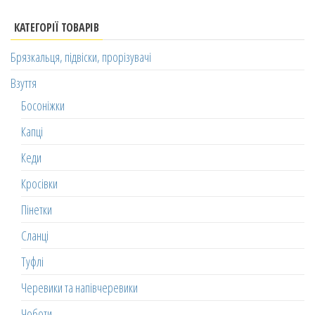
КАТЕГОРІЇ ТОВАРІВ
Брязкальця, підвіски, прорізувачі
Взуття
Босоніжки
Капці
Кеди
Кросівки
Пінетки
Сланці
Туфлі
Черевики та напівчеревики
Чоботи