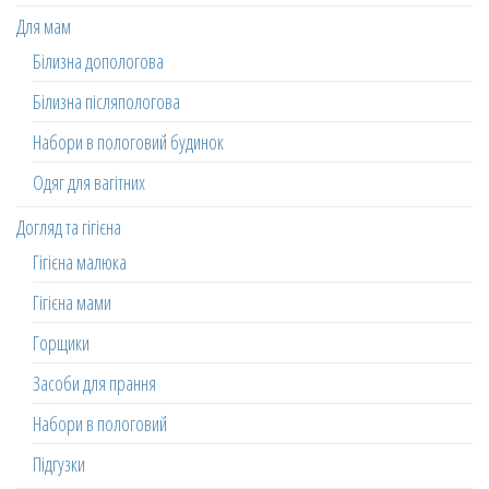
Для мам
Білизна допологова
Білизна післяпологова
Набори в пологовий будинок
Одяг для вагітних
Догляд та гігієна
Гігієна малюка
Гігієна мами
Горщики
Засоби для прання
Набори в пологовий
Підгузки