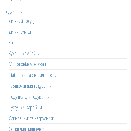
Годування
Дитячий посуд
Дитячі суміші
Каші
Кухонні комбайни
Молоковідсмоктувачі
Підігрівачі та стерилізатори
Пляшечки для годування
Подушки для годування
Пустушки, карабіни
Слинявчики та нагрудники
Соски для пляшечок