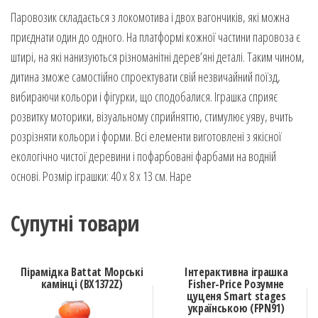
Паровозик складається з локомотива і двох вагончиків, які можна
приєднати один до одного. На платформі кожної частини паровоза є
штирі, на які нанизуються різноманітні дерев’яні деталі. Таким чином,
дитина зможе самостійно спроектувати свій незвичайний поїзд,
вибираючи кольори і фігурки, що сподобалися. Іграшка сприяє
розвитку моторики, візуальному сприйняттю, стимулює уяву, вчить
розрізняти кольори і форми. Всі елементи виготовлені з якісної
екологічно чистої деревини і пофарбовані фарбами на водній
основі. Розмір іграшки: 40 х 8 х 13 см. Hape
Супутні товари
Пірамідка Battat Морські
Інтерактивна іграшка
камінці (BX1372Z)
Fisher-Price Розумне
цуценя Smart stages
українською (FPN91)