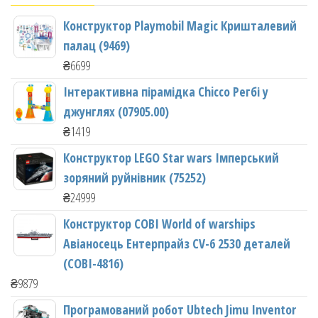
Конструктор Playmobil Magic Кришталевий
палац (9469)
₴
6699
Інтерактивна пірамідка Chicco Регбі у
джунглях (07905.00)
₴
1419
Конструктор LEGO Star wars Імперський
зоряний руйнівник (75252)
₴
24999
Конструктор COBI World of warships
Авіаносець Ентерпрайз CV-6 2530 деталей
(COBI-4816)
₴
9879
Програмований робот Ubtech Jimu Inventor