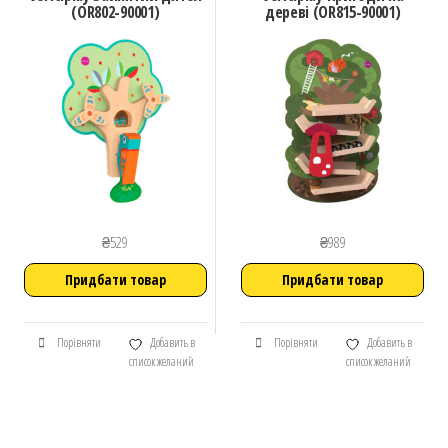
(OR802-90001)
дереві (OR815-90001)
₴
529
₴
989
Придбати товар
Придбати товар
Порівняти
Добавить в
Порівняти
Добавить в
список желаний
список желаний