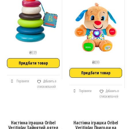
₴
339
₴
899
Придбати товар
Придбати товар
Порівняти
Добавить в
список желаний
Порівняти
Добавить в
список желаний
Настінна іграшка Oribel
Настінна іграшка Oribel
Veritiplay Зайнятий дятел
Veritiplay Пригоди на