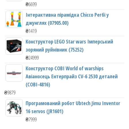
₴
6699
Інтерактивна пірамідка Chicco Регбі у
джунглях (07905.00)
₴
1419
Конструктор LEGO Star wars Імперський
зоряний руйнівник (75252)
₴
24999
Конструктор COBI World of warships
Авіаносець Ентерпрайз CV-6 2530 деталей
(COBI-4816)
₴
9879
Програмований робот Ubtech Jimu Inventor
16 servos (JR1601)
₴
7999