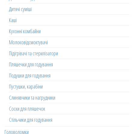
Дитячі суміші
Каші
Кухонні комбайни
Молоковідсмоктувачі
Підігрівачі та стерилізатори
Пляшечки для годування
Подушки для годування
Пустушки, карабіни
Слинявчики та нагрудники
Соски для пляшечок
Стільчики для годування
Головоломки