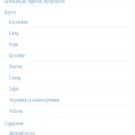
Брязкальця, підвіски, прорізувачі
Взуття
Босоніжки
Капці
Кеди
Кросівки
Пінетки
Сланці
Туфлі
Черевики та напівчеревики
Чоботи
Годування
Дитячий посуд