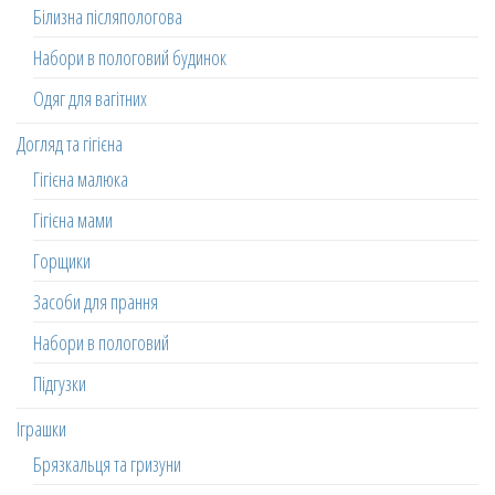
Білизна післяпологова
Набори в пологовий будинок
Одяг для вагітних
Догляд та гігієна
Гігієна малюка
Гігієна мами
Горщики
Засоби для прання
Набори в пологовий
Підгузки
Іграшки
Брязкальця та гризуни