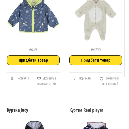
₴
479
₴
2290
Придбати товар
Придбати товар
Порівняти
Добавить в
Порівняти
Добавить в
список желаний
список желаний
Куртка Judy
Куртка Real player