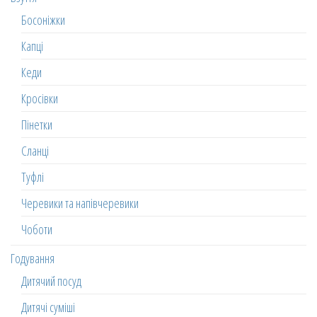
Босоніжки
Капці
Кеди
Кросівки
Пінетки
Сланці
Туфлі
Черевики та напівчеревики
Чоботи
Годування
Дитячий посуд
Дитячі суміші