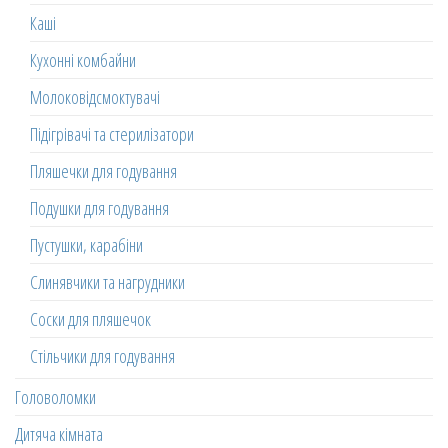
Каші
Кухонні комбайни
Молоковідсмоктувачі
Підігрівачі та стерилізатори
Пляшечки для годування
Подушки для годування
Пустушки, карабіни
Слинявчики та нагрудники
Соски для пляшечок
Стільчики для годування
Головоломки
Дитяча кімната