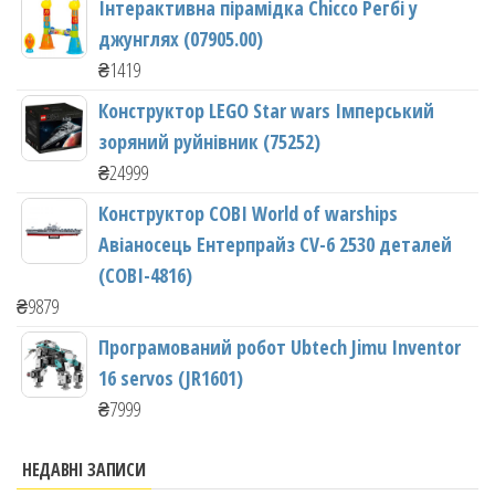
Інтерактивна пірамідка Chicco Регбі у
джунглях (07905.00)
₴
1419
Конструктор LEGO Star wars Імперський
зоряний руйнівник (75252)
₴
24999
Конструктор COBI World of warships
Авіаносець Ентерпрайз CV-6 2530 деталей
(COBI-4816)
₴
9879
Програмований робот Ubtech Jimu Inventor
16 servos (JR1601)
₴
7999
НЕДАВНІ ЗАПИСИ