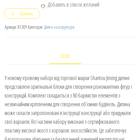
Добавить в список желаний
Сравнить
Артикул:
8130Y
Категорія:
Дитячі конструктори
ОПИС
У новому ігровому наборі від торгової марки Shantou Jinxing дитині
представлені оригінальні блоки для створення різноманітних фігур і
конструкцій. Комплект складається з 80 барвистих елементів з
незвичайним кріпленням для створення об’ємних будівель. Дитина
може скласти запропоновані в інструкції конструкції або придумати
свої варіанти. Всі частини набору виконані з сертифікованого
пластику високої якості з хорошою зносостійкістю. Це забезпечує
багаторазове збирання та бездоганний зовнішній вигляд під час