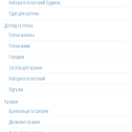
Набори в пологовий будинок
Одяг для вагітних
Догляд та гігієна
Гігієна малюка
Гігієна мами
Горщики
Засоби для прання
Набори в пологовий
Підгузки
Іграшки
Брязкальця та гризуни
Двомовні іграшки