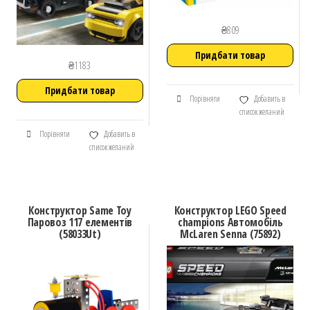
₴
809
Придбати товар
₴
1183
Придбати товар
Порівняти
Добавить в
список желаний
Порівняти
Добавить в
список желаний
Конструктор Same Toy
Конструктор LEGO Speed
Паровоз 117 елементів
champions Автомобіль
(58033Ut)
McLaren Senna (75892)