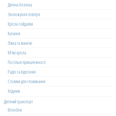
Дитяча безпека
Зволожувачі повітря
Крісла-гойдалки
Купання
Ліжка та манежі
М'які крісла
Постільні приналежності
Радіо та відеоняні
Столики для сповивання
Ходунки
Дитячий транспорт
Велобіги