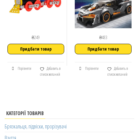
₴
249
₴
483
Придбати товар
Придбати товар
Порівняти
Добавить в
Порівняти
Добавить в
список желаний
список желаний
КАТЕГОРІЇ ТОВАРІВ
Брязкальця, підвіски, прорізувачі
Взуття