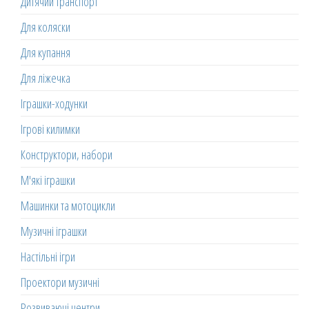
Дитячий транспорт
Для коляски
Для купання
Для ліжечка
Іграшки-ходунки
Ігрові килимки
Конструктори, набори
М'які іграшки
Машинки та мотоцикли
Музичні іграшки
Настільні ігри
Проектори музичні
Розвиваючі центри