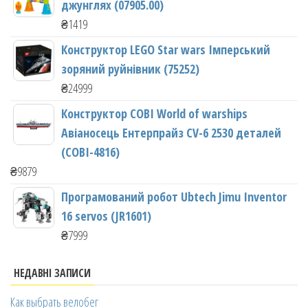
джунглях (07905.00)
₴
1419
Конструктор LEGO Star wars Імперський
зоряний руйнівник (75252)
₴
24999
Конструктор COBI World of warships
Авіаносець Ентерпрайз CV-6 2530 деталей
(COBI-4816)
₴
9879
Програмований робот Ubtech Jimu Inventor
16 servos (JR1601)
₴
7999
НЕДАВНІ ЗАПИСИ
Как выбрать велобег