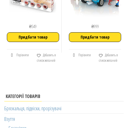
₴
549
₴
999
Придбати товар
Придбати товар
Порівняти
Добавить в
Порівняти
Добавить в
список желаний
список желаний
КАТЕГОРІЇ ТОВАРІВ
Брязкальця, підвіски, прорізувачі
Взуття