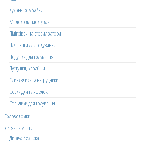
Кухонні комбайни
Молоковідсмоктувачі
Підігрівачі та стерилізатори
Пляшечки для годування
Подушки для годування
Пустушки, карабіни
Слинявчики та нагрудники
Соски для пляшечок
Стільчики для годування
Головоломки
Дитяча кімната
Дитяча безпека