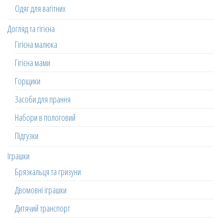
Одяг для вагітних
Догляд та гігієна
Гігієна малюка
Гігієна мами
Горщики
Засоби для прання
Набори в пологовий
Підгузки
Іграшки
Брязкальця та гризуни
Двомовні іграшки
Дитячий транспорт