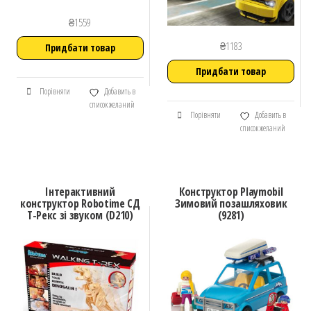
₴
1559
₴
1183
Придбати товар
Придбати товар
Порівняти
Добавить в
список желаний
Порівняти
Добавить в
список желаний
Інтерактивний
Конструктор Playmobil
конструктор Robotime СД
Зимовий позашляховик
T-Рекс зі звуком (D210)
(9281)