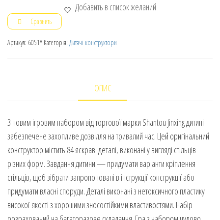
Добавить в список желаний
Сравнить
Артикул:
6051Y
Категорія:
Дитячі конструктори
ОПИС
З новим ігровим набором від торгової марки Shantou Jinxing дитині
забезпечене захопливе дозвілля на тривалий час. Цей оригінальний
конструктор містить 84 яскраві деталі, виконані у вигляді стільців
різних форм. Завдання дитини — придумати варіанти кріплення
стільців, щоб зібрати запропоновані в інструкції конструкції або
придумати власні споруди. Деталі виконані з нетоксичного пластику
високої якості з хорошими зносостійкими властивостями. Набір
розрахований на багаторазове складання. Гра з набором чудово