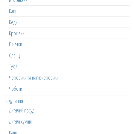
Босоніжки
Капці
Кеди
Кросівки
Пінетки
Сланці
Туфлі
Черевики та напівчеревики
Чоботи
Годування
Дитячий посуд
Дитячі суміші
Каші