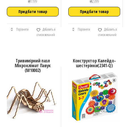
₴
1199
₴
2399
Придбати товар
Придбати товар
Порівняти
Добавить в
Порівняти
Добавить в
список желаний
список желаний
Тривимірний пазл
Конструктор Калейдо-
Мікроклімат Павук
шестерінки(2341-Q)
(М10002)