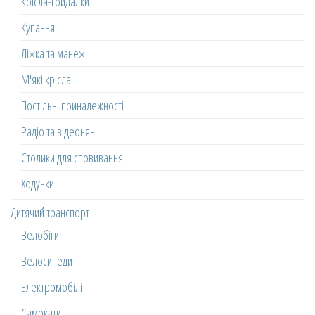
Крісла-гойдалки
Купання
Ліжка та манежі
М'які крісла
Постільні приналежності
Радіо та відеоняні
Столики для сповивання
Ходунки
Дитячий транспорт
Велобіги
Велосипеди
Електромобілі
Самокати