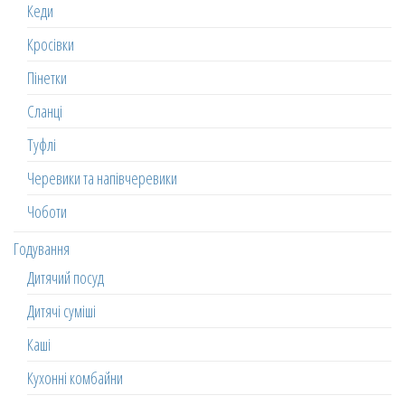
Кеди
Кросівки
Пінетки
Сланці
Туфлі
Черевики та напівчеревики
Чоботи
Годування
Дитячий посуд
Дитячі суміші
Каші
Кухонні комбайни