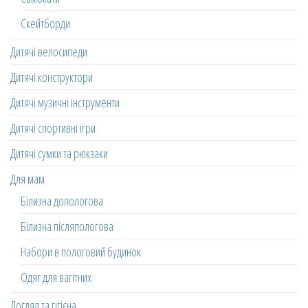
Скейтборди
Дитячі велосипеди
Дитячі конструктори
Дитячі музичні інструменти
Дитячі спортивні ігри
Дитячі сумки та рюкзаки
Для мам
Білизна допологова
Білизна післяпологова
Набори в пологовий будинок
Одяг для вагітних
Догляд та гігієна