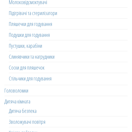
Молоковідсмоктувачі
Підігрівачі та стерилізатори
Пляшечки для годування
Подушки для годування
Пустушки, карабіни
Слинявчики та нагрудники
Соски для пляшечок
Стільчики для годування
Головоломки
Дитяча кімната
Дитяча безпека
Зволожувачі повітря