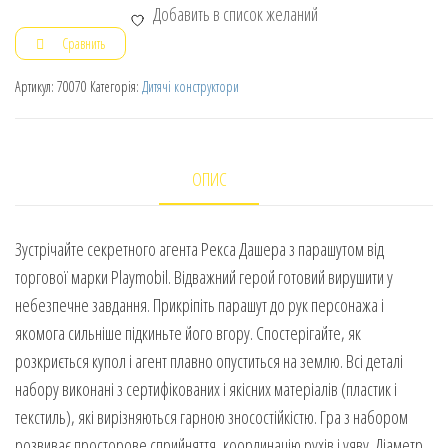
Добавить в список желаний
Сравнить
Артикул:
70070
Категорія:
Дитячі конструктори
ОПИС
Зустрічайте секретного агента Рекса Дашера з парашутом від
торгової марки Playmobil. Відважний герой готовий вирушити у
небезпечне завдання. Прикріпіть парашут до рук персонажа і
якомога сильніше підкиньте його вгору. Спостерігайте, як
розкриється купол і агент плавно опуститься на землю. Всі деталі
набору виконані з сертифікованих і якісних матеріалів (пластик і
текстиль), які вирізняються гарною зносостійкістю. Гра з набором
розвиває просторове сприйняття, координацію рухів і уяву. Діаметр