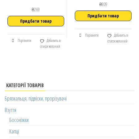
₴
809
₴
269
Придбати товар
Придбати товар
Порівняти
Добавить в
Порівняти
Добавить в
список желаний
список желаний
КАТЕГОРІЇ ТОВАРІВ
Брязкальця, підвіски, прорізувачі
Взуття
Босоніжки
Капці