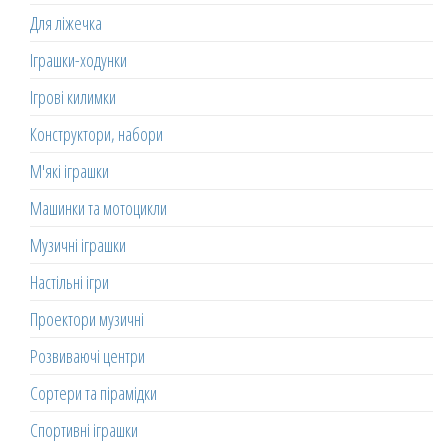
Для ліжечка
Іграшки-ходунки
Ігрові килимки
Конструктори, набори
М'які іграшки
Машинки та мотоцикли
Музичні іграшки
Настільні ігри
Проектори музичні
Розвиваючі центри
Сортери та пірамідки
Спортивні іграшки