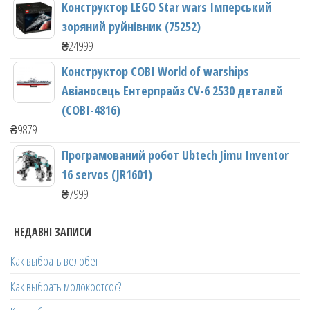
Конструктор LEGO Star wars Імперський
зоряний руйнівник (75252)
₴
24999
Конструктор COBI World of warships
Авіаносець Ентерпрайз CV-6 2530 деталей
(COBI-4816)
₴
9879
Програмований робот Ubtech Jimu Inventor
16 servos (JR1601)
₴
7999
НЕДАВНІ ЗАПИСИ
Как выбрать велобег
Как выбрать молокоотсос?