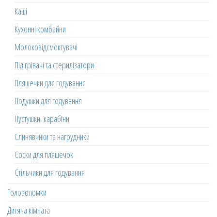
Каші
Кухонні комбайни
Молоковідсмоктувачі
Підігрівачі та стерилізатори
Пляшечки для годування
Подушки для годування
Пустушки, карабіни
Слинявчики та нагрудники
Соски для пляшечок
Стільчики для годування
Головоломки
Дитяча кімната