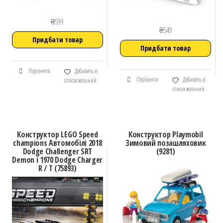
₴
599
₴
549
Придбати товар
Придбати товар
Порівняти
Добавить в
Порівняти
Добавить в
список желаний
список желаний
Конструктор LEGO Speed
Конструктор Playmobil
champions Автомобілі 2018
Зимовий позашляховик
Dodge Challenger SRT
(9281)
Demon і 1970 Dodge Charger
R / T (75893)