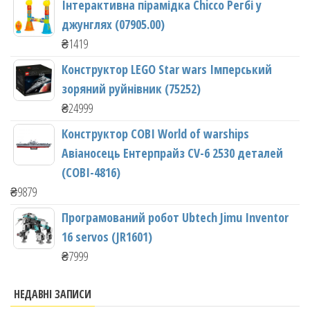
Інтерактивна пірамідка Chicco Регбі у
джунглях (07905.00)
₴
1419
Конструктор LEGO Star wars Імперський
зоряний руйнівник (75252)
₴
24999
Конструктор COBI World of warships
Авіаносець Ентерпрайз CV-6 2530 деталей
(COBI-4816)
₴
9879
Програмований робот Ubtech Jimu Inventor
16 servos (JR1601)
₴
7999
НЕДАВНІ ЗАПИСИ