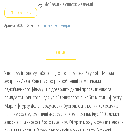
Добавить в список желаний
Сравнить
Артикул:
70075
Категорія:
Дитячі конструктори
ОПИС
У новому ігровому наборі від торгової марки Playmobil Марла
зустрічає Дела. Конструктор розроблений за мотивами
однойменного фільму, що дозволить дитині проявити уяву та
придумати нові історії для улюблених героїв. Набір містить: фігурку
Марли;фігурку Дела;продуктовий фургон, оснащений колесами з
вільним ходом;тематичні аксесуари. Комплект налічує 110 елементів
з якісного та зносостійкого пластику. Фігурки можуть рухати головою,
руками та ногами. В руки персонажів можна вкласти будь-які