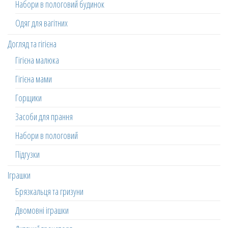
Набори в пологовий будинок
Одяг для вагітних
Догляд та гігієна
Гігієна малюка
Гігієна мами
Горщики
Засоби для прання
Набори в пологовий
Підгузки
Іграшки
Брязкальця та гризуни
Двомовні іграшки