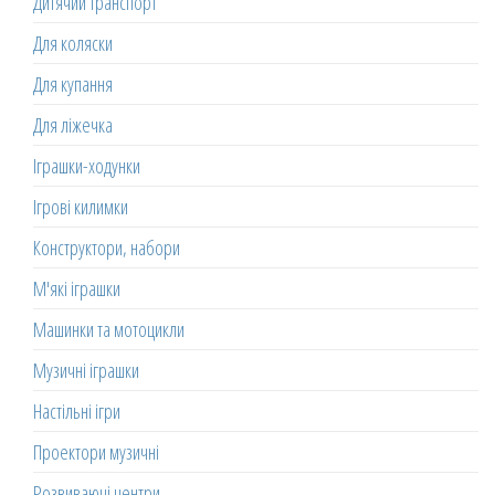
Дитячий транспорт
Для коляски
Для купання
Для ліжечка
Іграшки-ходунки
Ігрові килимки
Конструктори, набори
М'які іграшки
Машинки та мотоцикли
Музичні іграшки
Настільні ігри
Проектори музичні
Розвиваючі центри