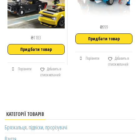
₴
999
₴
1183
Придбати товар
Придбати товар
Порівняти
Добавить в
список желаний
Порівняти
Добавить в
список желаний
КАТЕГОРІЇ ТОВАРІВ
Брязкальця, підвіски, прорізувачі
Взуття