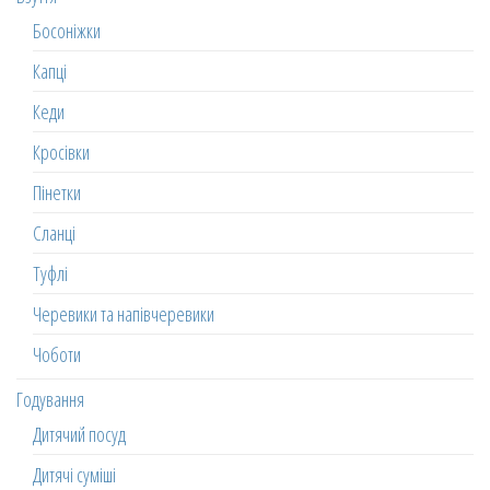
Босоніжки
Капці
Кеди
Кросівки
Пінетки
Сланці
Туфлі
Черевики та напівчеревики
Чоботи
Годування
Дитячий посуд
Дитячі суміші