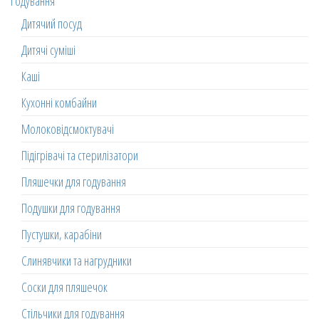
Годування
Дитячий посуд
Дитячі суміші
Каші
Кухонні комбайни
Молоковідсмоктувачі
Підігрівачі та стерилізатори
Пляшечки для годування
Подушки для годування
Пустушки, карабіни
Слинявчики та нагрудники
Соски для пляшечок
Стільчики для годування