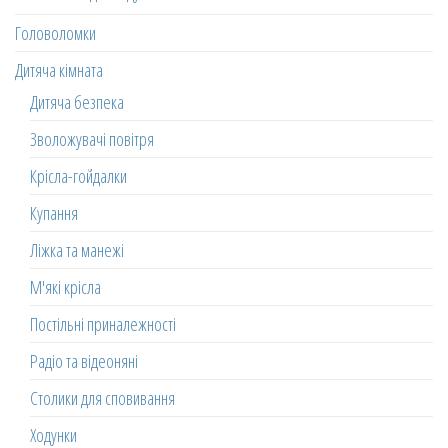
Головоломки
Дитяча кімната
Дитяча безпека
Зволожувачі повітря
Крісла-гойдалки
Купання
Ліжка та манежі
М'які крісла
Постільні приналежності
Радіо та відеоняні
Столики для сповивання
Ходунки