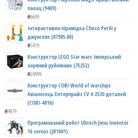
палац (9469)
₴
6699
Інтерактивна пірамідка Chicco Регбі у
джунглях (07905.00)
₴
1419
Конструктор LEGO Star wars Імперський
зоряний руйнівник (75252)
₴
24999
Конструктор COBI World of warships
Авіаносець Ентерпрайз CV-6 2530 деталей
(COBI-4816)
₴
9879
Програмований робот Ubtech Jimu Inventor
16 servos (JR1601)