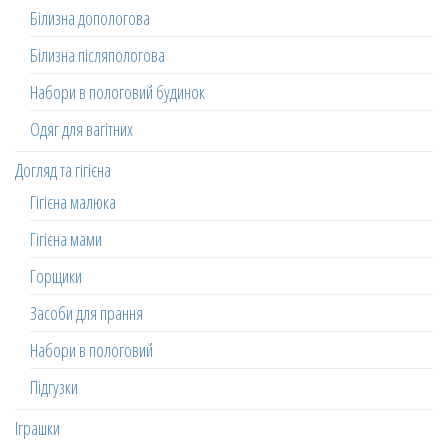
Білизна допологова
Білизна післяпологова
Набори в пологовий будинок
Одяг для вагітних
Догляд та гігієна
Гігієна малюка
Гігієна мами
Горщики
Засоби для прання
Набори в пологовий
Підгузки
Іграшки