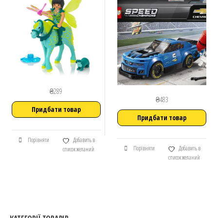
₴
289
₴
483
Придбати товар
Придбати товар
Порівняти
Добавить в
Порівняти
Добавить в
список желаний
список желаний