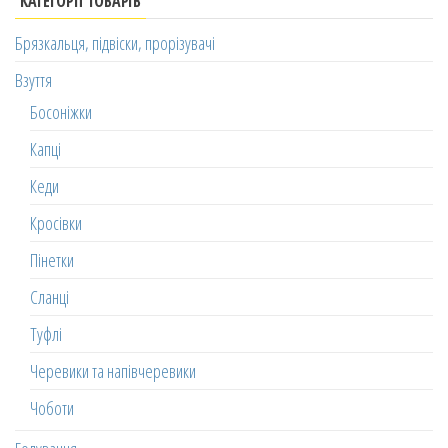
КАТЕГОРІЇ ТОВАРІВ
Брязкальця, підвіски, прорізувачі
Взуття
Босоніжки
Капці
Кеди
Кросівки
Пінетки
Сланці
Туфлі
Черевики та напівчеревики
Чоботи