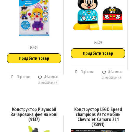
₴
249
₴
239
Придбати товар
Придбати товар
Порівняти
Добавить в
Порівняти
Добавить в
список желаний
список желаний
Конструктор Playmobil
Конструктор LEGO Speed
Зачарована фея на коні
champions Автомобіль
(9137)
Chevrolet Camaro ZL1
(75891)