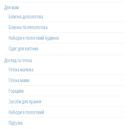
Для мам
Білизна допологова
Білизна післяпологова
Набори в пологовий будинок
Одяг для вагітних
Догляд та гігієна
Гігієна малюка
Гігієна мами
Горщики
Засоби для прання
Набори в пологовий
Підгузки