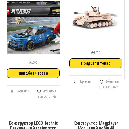
₴
1099
₴
483
Придбати товар
Придбати товар
Порівняти
Добавить в
список желаний
Порівняти
Добавить в
список желаний
Конструктор LEGO Technic
Конструктор Magplayer
Рятувальний гелікоптер
Магнітний набір 48