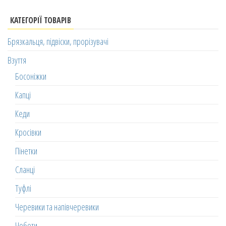
КАТЕГОРІЇ ТОВАРІВ
Брязкальця, підвіски, прорізувачі
Взуття
Босоніжки
Капці
Кеди
Кросівки
Пінетки
Сланці
Туфлі
Черевики та напівчеревики
Чоботи