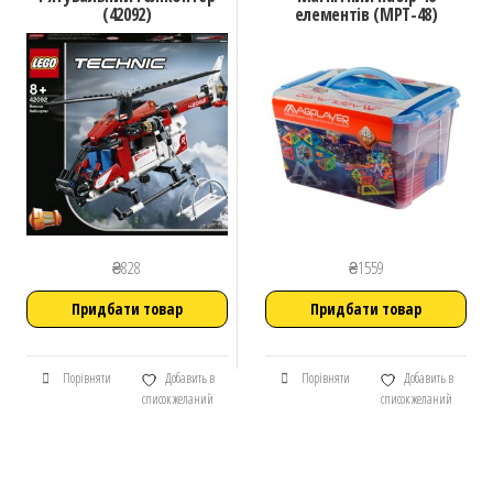
(42092)
елементів (MPT-48)
₴
828
₴
1559
Придбати товар
Придбати товар
Порівняти
Добавить в
Порівняти
Добавить в
список желаний
список желаний