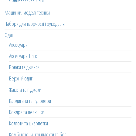
Сонцезахисна лінія
Машинки, моделі техніки
Набори для творчості і рукоділля
Одяг
Аксесуари
Аксесуари Tinto
Брюки та джинси
Верхній одяг
Жакети та піджаки
Кардигани та пуловери
Ковдри та пелюшки
Колготи та шкарпетки
Комбінезони, комплекти та боді