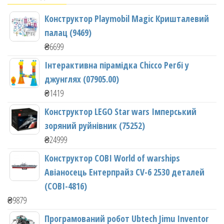
Конструктор Playmobil Magic Кришталевий
палац (9469)
₴
6699
Інтерактивна пірамідка Chicco Регбі у
джунглях (07905.00)
₴
1419
Конструктор LEGO Star wars Імперський
зоряний руйнівник (75252)
₴
24999
Конструктор COBI World of warships
Авіаносець Ентерпрайз CV-6 2530 деталей
(COBI-4816)
₴
9879
Програмований робот Ubtech Jimu Inventor