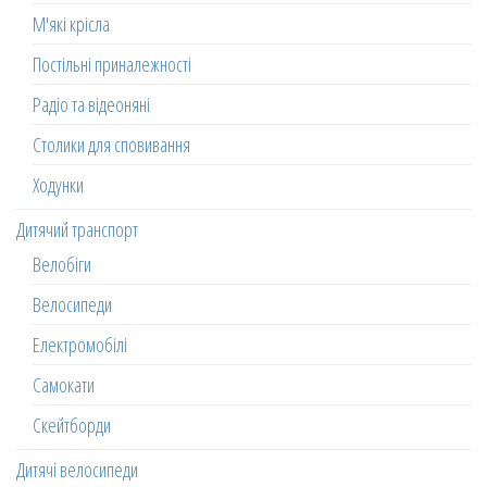
М'які крісла
Постільні приналежності
Радіо та відеоняні
Столики для сповивання
Ходунки
Дитячий транспорт
Велобіги
Велосипеди
Електромобілі
Самокати
Скейтборди
Дитячі велосипеди