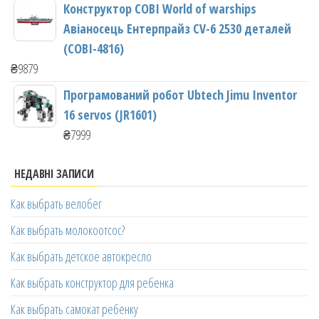
Конструктор COBI World of warships
Авіаносець Ентерпрайз CV-6 2530 деталей
(COBI-4816)
₴
9879
Програмований робот Ubtech Jimu Inventor
16 servos (JR1601)
₴
7999
НЕДАВНІ ЗАПИСИ
Как выбрать велобег
Как выбрать молокоотсос?
Как выбрать детское автокресло
Как выбрать конструктор для ребенка
Как выбрать самокат ребенку