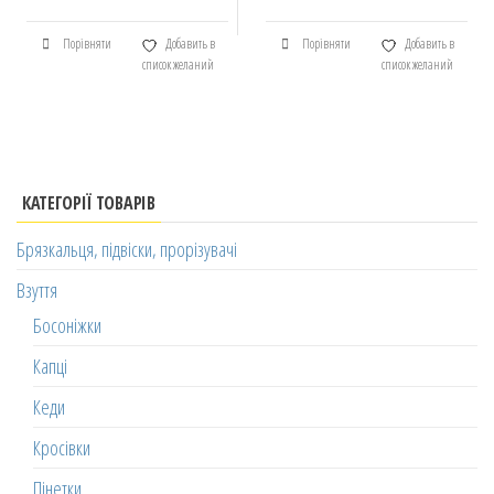
Порівняти
Добавить в
Порівняти
Добавить в
список желаний
список желаний
КАТЕГОРІЇ ТОВАРІВ
Брязкальця, підвіски, прорізувачі
Взуття
Босоніжки
Капці
Кеди
Кросівки
Пінетки