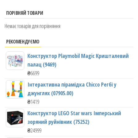
ПОРІВНЯЙ ТОВАРИ
Немає товарів для порівняння
РЕКОМЕНДУЄМО
Конструктор Playmobil Magic Кришталевий
палац (9469)
₴
6699
Інтерактивна пірамідка Chicco Регбі у
джунглях (07905.00)
₴
1419
Конструктор LEGO Star wars Імперський
зоряний руйнівник (75252)
₴
24999