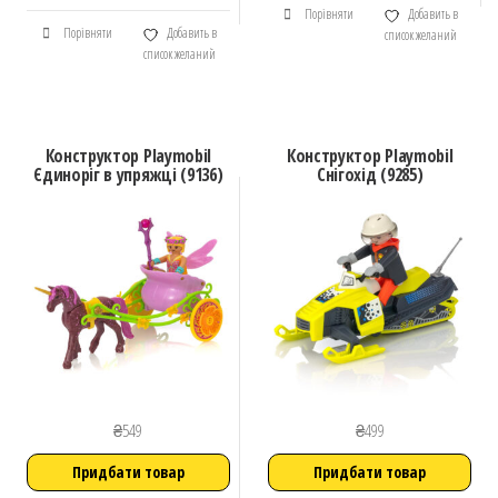
Порівняти
Добавить в
Порівняти
Добавить в
список желаний
список желаний
Конструктор Playmobil
Конструктор Playmobil
Єдиноріг в упряжці (9136)
Снігохід (9285)
₴
549
₴
499
Придбати товар
Придбати товар