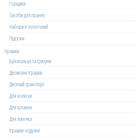
Горщики
Засоби для прання
Набори в пологовий
Підгузки
Іграшки
Брязкальця та гризуни
Двомовні іграшки
Дитячий транспорт
Для коляски
Для купання
Для ліжечка
Іграшки-ходунки