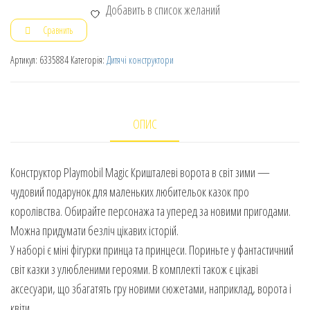
Добавить в список желаний
Сравнить
Артикул:
6335884
Категорія:
Дитячі конструктори
ОПИС
Конструктор Playmobil Magic Кришталеві ворота в світ зими —
чудовий подарунок для маленьких любительок казок про
королівства. Обирайте персонажа та уперед за новими пригодами.
Можна придумати безліч цікавих історій.
У наборі є міні фігурки принца та принцеси. Пориньте у фантастичний
світ казки з улюбленими героями. В комплекті також є цікаві
аксесуари, що збагатять гру новими сюжетами, наприклад, ворота і
квіти.