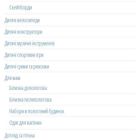
Скейтборди
Дитячі велосипеди
Дитячі конструктори
Дитячі музичні інструменти
Дитячі спортивні ігри
Дитячі сумки та рюкзаки
Для мам
Білизна допологова
Білизна післяпологова
Набори в пологовий будинок
Одяг для вагітних
Догляд та гігієна