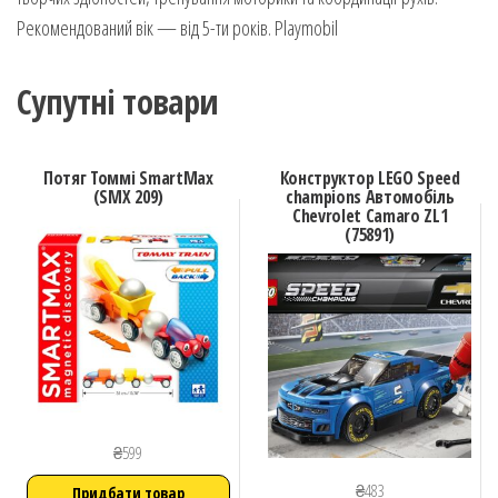
Рекомендований вік — від 5-ти років. Playmobil
Супутні товари
Потяг Томмі SmartМax
Конструктор LEGO Speed
(SMX 209)
champions Автомобіль
Chevrolet Camaro ZL1
(75891)
₴
599
₴
483
Придбати товар