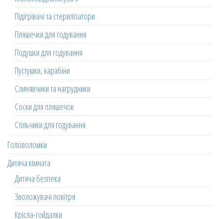
Підігрівачі та стерилізатори
Пляшечки для годування
Подушки для годування
Пустушки, карабіни
Слинявчики та нагрудники
Соски для пляшечок
Стільчики для годування
Головоломки
Дитяча кімната
Дитяча безпека
Зволожувачі повітря
Крісла-гойдалки