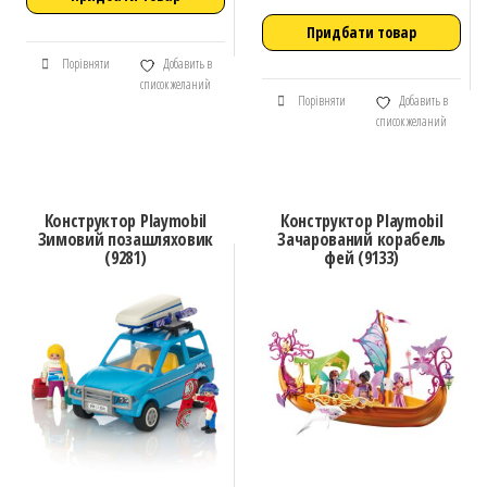
Придбати товар
Порівняти
Добавить в
список желаний
Порівняти
Добавить в
список желаний
Конструктор Playmobil
Конструктор Playmobil
Зимовий позашляховик
Зачарований корабель
(9281)
фей (9133)