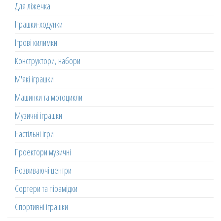
Для ліжечка
Іграшки-ходунки
Ігрові килимки
Конструктори, набори
М'які іграшки
Машинки та мотоцикли
Музичні іграшки
Настільні ігри
Проектори музичні
Розвиваючі центри
Сортери та пірамідки
Спортивні іграшки