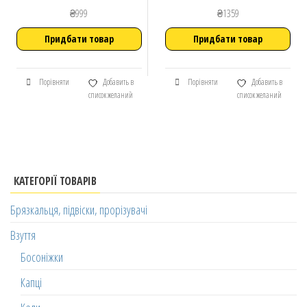
₴
999
₴
1359
Придбати товар
Придбати товар
Порівняти
Добавить в
Порівняти
Добавить в
список желаний
список желаний
КАТЕГОРІЇ ТОВАРІВ
Брязкальця, підвіски, прорізувачі
Взуття
Босоніжки
Капці