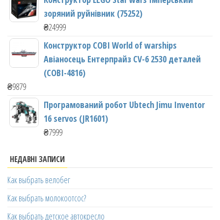
зоряний руйнівник (75252)
₴
24999
Конструктор COBI World of warships
Авіаносець Ентерпрайз CV-6 2530 деталей
(COBI-4816)
₴
9879
Програмований робот Ubtech Jimu Inventor
16 servos (JR1601)
₴
7999
НЕДАВНІ ЗАПИСИ
Как выбрать велобег
Как выбрать молокоотсос?
Как выбрать детское автокресло