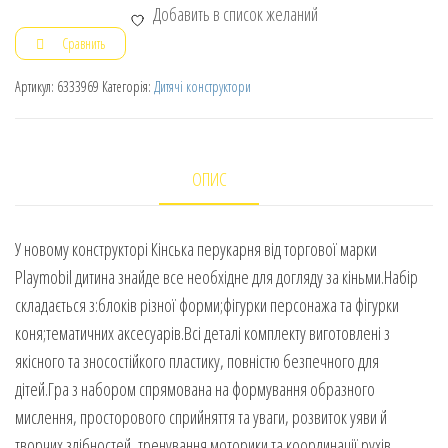
Добавить в список желаний
Сравнить
Артикул:
6333969
Категорія:
Дитячі конструктори
ОПИС
У новому конструкторі Кінська перукарня від торгової марки
Playmobil дитина знайде все необхідне для догляду за кіньми.Набір
складається з:блоків різної форми;фігурки персонажа та фігурки
коня;тематичних аксесуарів.Всі деталі комплекту виготовлені з
якісного та зносостійкого пластику, повністю безпечного для
дітей.Гра з набором спрямована на формування образного
мислення, просторового сприйняття та уваги, розвиток уяви й
творчих здібностей, тренування моторики та координації рухів.