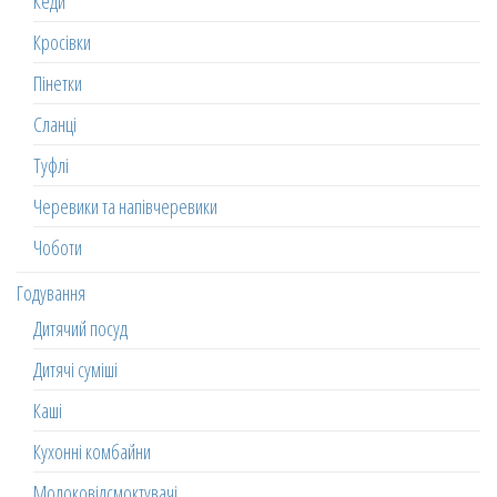
Кеди
Кросівки
Пінетки
Сланці
Туфлі
Черевики та напівчеревики
Чоботи
Годування
Дитячий посуд
Дитячі суміші
Каші
Кухонні комбайни
Молоковідсмоктувачі