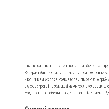
5 видів поліцейської техніки і свої моделі збери з конст
Вибирай і збирай літак, мотоцикл, 3 моделі поліцейськи
хлопчиків від 3-х років. Розвиває: пам’ять;фантазію;дрібн
звукова сирена і проблискові маячки;різнокольорові ел
моделях колеса обертаються; Комплектація: 59 деталей;3 
Супутні товари