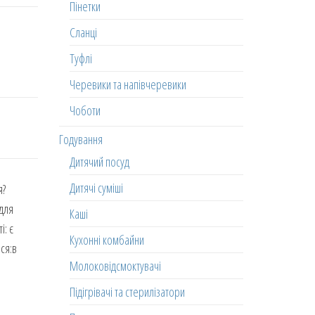
Пінетки
Сланці
Туфлі
Черевики та напівчеревики
Чоботи
Годування
Дитячий посуд
Дитячі суміші
я?
 для
Каші
і: є
Кухонні комбайни
ся:в
Молоковідсмоктувачі
Підігрівачі та стерилізатори