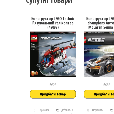
Конструктор LEGO Technic
Конструктор LE
Рятувальний гелікоптер
champions Авт
(42092)
McLaren Senna 
₴
828
₴
483
Придбати товар
Придбати т
Порівняти
Добавить в
Порівняти