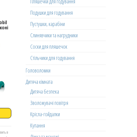
Пляшечки для годування
Подушки для годування
obil
Пустушки, карабіни
коні
Слинявчики та нагрудники
Соски для пляшечок
Стільчики для годування
Головоломки
Дитяча кімната
Дитяча безпека
Зволожувачі повітря
Крісла-гойдалки
Купання
вить в
Ліжка та манежі