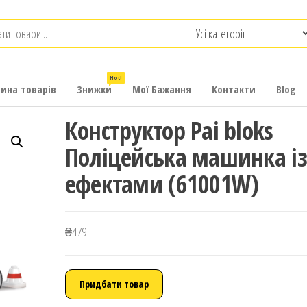
.com.ua
-
итячих
Hot!
рина товарів
Знижки
Мої Бажання
Контакти
Blog
Конструктор Pai bloks
Поліцейська машинка із
ефектами (61001W)
₴
479
Придбати товар