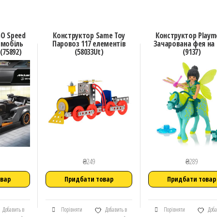
GO Speed
Конструктор Same Toy
Конструктор Playm
омобіль
Паровоз 117 елементів
Зачарована фея на 
(75892)
(58033Ut)
(9137)
₴
249
₴
289
овар
Придбати товар
Придбати товар
Добавить в
Порівняти
Добавить в
Порівняти
Доба