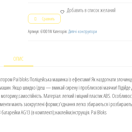
Добавить в список желаний
Сравнить
Артикул:
61001W
Категорія:
Дитячі конструктори
ОПИС
руктором Pai bloks Поліцейська машинка із ефектами! Як наздогнати злочинц
х машин. Якщо швидко їдеш — вмикай сирену і проблискові маячки! Підійде
у моторику;самостійність. Матеріал: легкий і міцний пластик ABS. Особливост
ементи мають заокруглені форми;з’єднання легко збираються і розбирають
батарейки AG13 (в комплекті);наклейки;інструкція. Pai Bloks