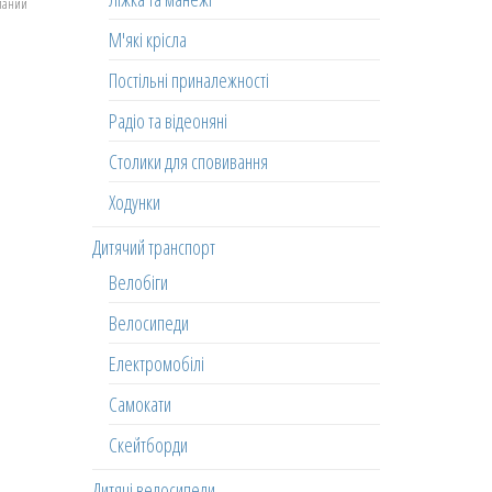
еланий
М'які крісла
Постільні приналежності
Радіо та відеоняні
Столики для сповивання
Ходунки
Дитячий транспорт
Велобіги
Велосипеди
Електромобілі
Самокати
Скейтборди
Дитячі велосипеди