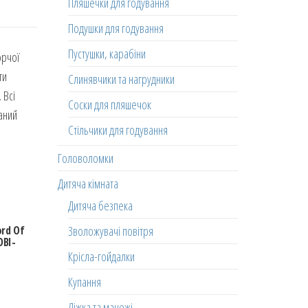
Пляшечки для годування
Подушки для годування
Пустушки, карабіни
орчої
ти
Слинявчики та нагрудники
 Всі
Соски для пляшечок
аний
Стільчики для годування
Головоломки
Дитяча кімната
Дитяча безпека
Зволожувачі повітря
rd Of
OBI-
Крісла-гойдалки
Купання
Ліжка та манежі