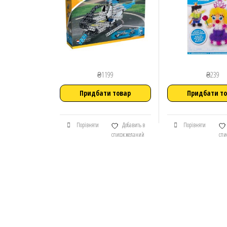
₴
1199
₴
239
Придбати товар
Придбати т
Порівняти
Добавить в
Порівняти
список желаний
спи