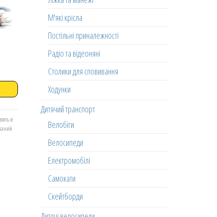
М'які крісла
Постільні приналежності
Радіо та відеоняні
Столики для сповивання
Ходунки
Дитячий транспорт
вить в
Велобіги
еланий
Велосипеди
Електромобілі
Самокати
Скейтборди
Дитячі велосипеди