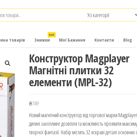
.com.ua
-
итячих
Hot!
рина товарів
Знижки
Мої Бажання
Контакти
Blog
Конструктор Magplayer
Магнітні плитки 32
елементи (MPL-32)
₴
749
Новий магнітний конструктор від торгової марки Magplaye
дитині захопливе дозвілля та можливість проявити максим
творчої фантазії. Набір містить 32 яскраві деталі основних 