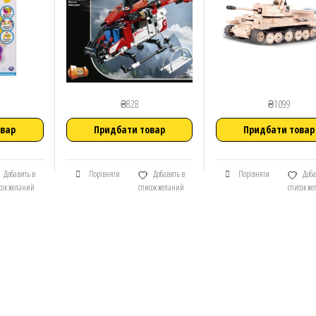
₴
828
₴
1099
овар
Придбати товар
Придбати товар
Добавить в
Порівняти
Добавить в
Порівняти
Доба
сок желаний
список желаний
список ж