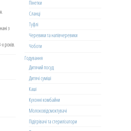
Пінетки
я.
Сланці
Туфлі
нані з
Черевики та напівчеревики
-х років.
Чоботи
Годування
Дитячий посуд
Дитячі суміші
Каші
Кухонні комбайни
Молоковідсмоктувачі
Підігрівачі та стерилізатори