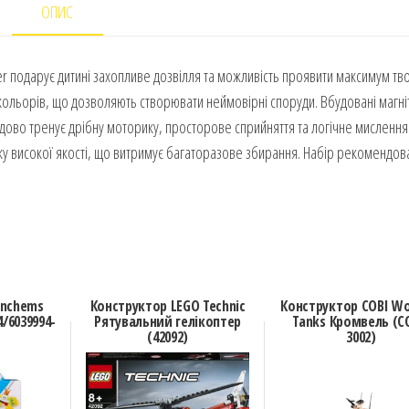
ОПИС
er подарує дитині захопливе дозвілля та можливість проявити максимум тв
 і кольорів, що дозволяють створювати неймовірні споруди. Вбудовані магні
дово тренує дрібну моторику, просторове сприйняття та логічне мислення.
ку високої якості, що витримує багаторазове збирання. Набір рекомендов
unchems
Конструктор LEGO Technic
Конструктор COBI Wo
/6039994-
Рятувальний гелікоптер
Tanks Кромвель (C
(42092)
3002)