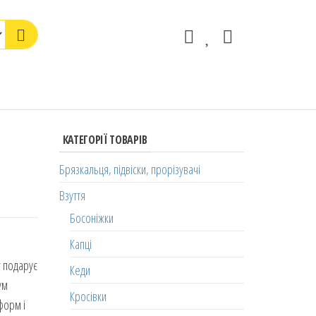
КАТЕГОРІЇ ТОВАРІВ
Брязкальця, підвіски, прорізувачі
Взуття
Босоніжки
Капці
r подарує
Кеди
ум
Кросівки
форм і