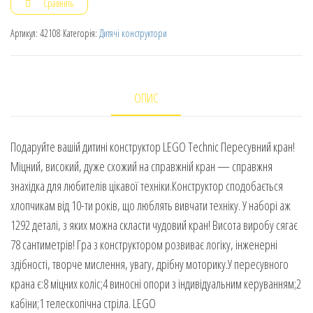
Сравнить
Артикул:
42108
Категорія:
Дитячі конструктори
ОПИС
Подаруйте вашій дитині конструктор LEGO Technic Пересувний кран!
Міцний, високий, дуже схожий на справжній кран — справжня
знахідка для любителів цікавої техніки.Конструктор сподобається
хлопчикам від 10-ти років, що люблять вивчати техніку. У наборі аж
1292 деталі, з яких можна скласти чудовий кран! Висота виробу сягає
78 сантиметрів! Гра з конструктором розвиває логіку, інженерні
здібності, творче мислення, увагу, дрібну моторику.У пересувного
крана є:8 міцних коліс;4 виносні опори з індивідуальним керуванням;2
кабіни;1 телескопічна стріла. LEGO