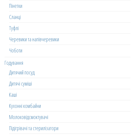
Пінетки
Сланці
Туфлі
Черевики та напівчеревики
Чоботи
Годування
Дитячий посуд
Дитячі суміші
Каші
Кухонні комбайни
Молоковідсмоктувачі
Підігрівачі та стерилізатори