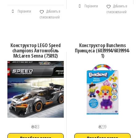
Порівняти
Добавить в
Порівняти
Добавить в
список желаний
список желаний
Конструктор LEGO Speed
Конструктор Bunchems
champions Автомобіль
Принцеса (6039994/6039994-
McLaren Senna (75892)
1)
₴
483
₴
239