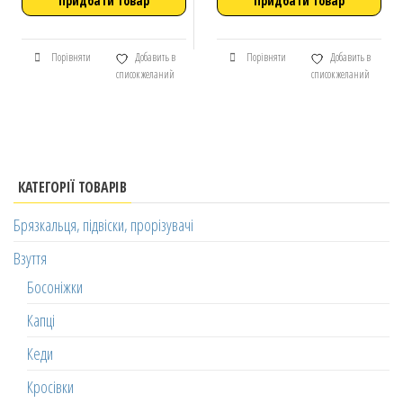
Придбати товар
Придбати товар
Порівняти
Добавить в
Порівняти
Добавить в
список желаний
список желаний
КАТЕГОРІЇ ТОВАРІВ
Брязкальця, підвіски, прорізувачі
Взуття
Босоніжки
Капці
Кеди
Кросівки