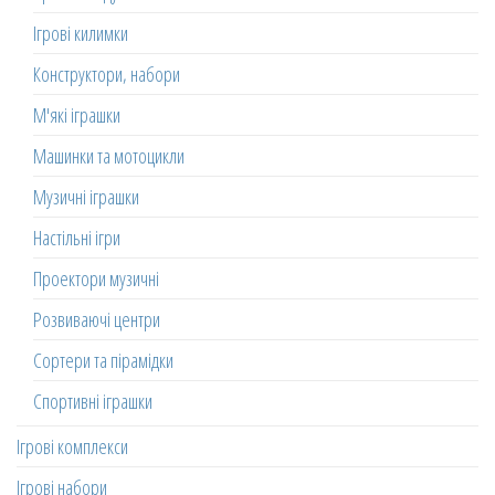
Ігрові килимки
Конструктори, набори
М'які іграшки
Машинки та мотоцикли
Музичні іграшки
Настільні ігри
Проектори музичні
Розвиваючі центри
Сортери та пірамідки
Спортивні іграшки
Ігрові комплекси
Ігрові набори