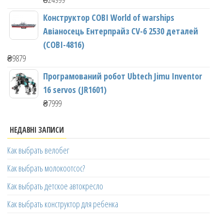
Конструктор COBI World of warships
Авіаносець Ентерпрайз CV-6 2530 деталей
(COBI-4816)
₴
9879
Програмований робот Ubtech Jimu Inventor
16 servos (JR1601)
₴
7999
НЕДАВНІ ЗАПИСИ
Как выбрать велобег
Как выбрать молокоотсос?
Как выбрать детское автокресло
Как выбрать конструктор для ребенка