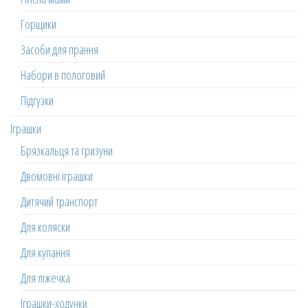
Горщики
Засоби для прання
Набори в пологовий
Підгузки
Іграшки
Брязкальця та гризуни
Двомовні іграшки
Дитячий транспорт
Для коляски
Для купання
Для ліжечка
Іграшки-ходунки