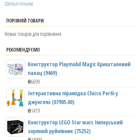
Шкільні пенали
ПОРІВНЯЙ ТОВАРИ
Немає товарів для порівняння
РЕКОМЕНДУЄМО
Конструктор Playmobil Magic Кришталевий
палац (9469)
₴
6699
Інтерактивна пірамідка Chicco Регбі у
джунглях (07905.00)
₴
1419
Конструктор LEGO Star wars Імперський
зоряний руйнівник (75252)
₴
24999