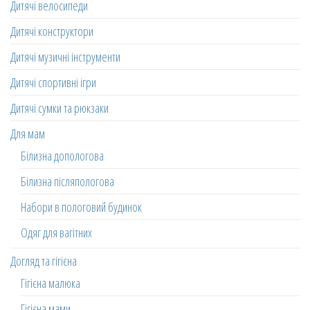
Дитячі велосипеди
Дитячі конструктори
Дитячі музичні інструменти
Дитячі спортивні ігри
Дитячі сумки та рюкзаки
Для мам
Білизна допологова
Білизна післяпологова
Набори в пологовий будинок
Одяг для вагітних
Догляд та гігієна
Гігієна малюка
Гігієна мами