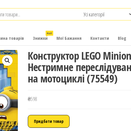
.com.ua
-
итячих
Hot!
рина товарів
Знижки
Мої Бажання
Контакти
Blog
Конструктор LEGO Minion
Нестримне переслідува
на мотоциклі (75549)
₴
598
Придбати товар