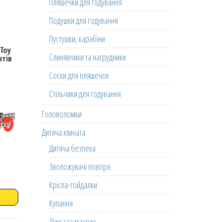
Пляшечки для годування
Подушки для годування
Пустушки, карабіни
Toy
Слинявчики та нагрудники
нтів
Соски для пляшечок
Стільчики для годування
Головоломки
Дитяча кімната
Дитяча безпека
Зволожувачі повітря
Крісла-гойдалки
Купання
Ліжка та манежі