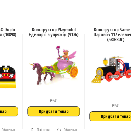
GO Duplo
Конструктор Playmobil
Конструктор Same 
 (10898)
Єдиноріг в упряжці (9136)
Паровоз 117 елеме
(58033Ut)
₴
549
₴
249
овар
Придбати товар
Придбати товар
Добавить в
Порівняти
Добавить в