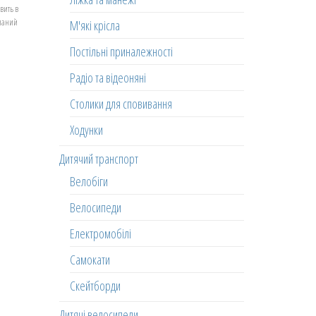
вить в
еланий
М'які крісла
Постільні приналежності
Радіо та відеоняні
Столики для сповивання
Ходунки
Дитячий транспорт
Велобіги
Велосипеди
Електромобілі
Самокати
Скейтборди
Дитячі велосипеди