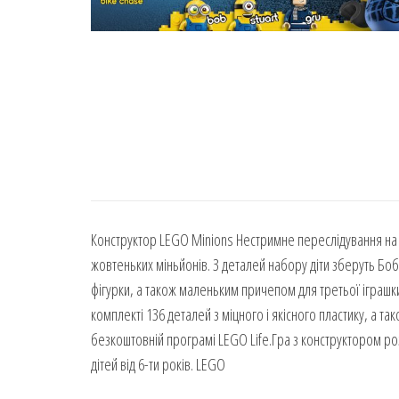
Конструктор LEGO Minions Нестримне переслідування на
жовтеньких міньйонів. З деталей набору діти зберуть Боб
фігурки, а також маленьким причепом для третьої іграшки
комплекті 136 деталей з міцного і якісного пластику, а та
безкоштовній програмі LEGO Life.Гра з конструктором роз
дітей від 6-ти років. LEGO