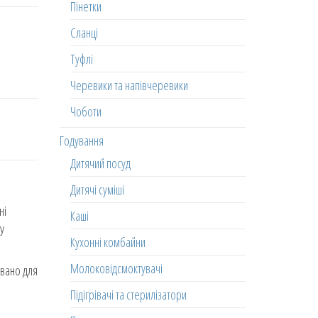
Пінетки
Сланці
Туфлі
Черевики та напівчеревики
Чоботи
Годування
Дитячий посуд
Дитячі суміші
ні
Каші
У
Кухонні комбайни
Молоковідсмоктувачі
овано для
Підігрівачі та стерилізатори