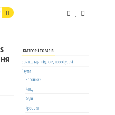
s
КАТЕГОРІЇ ТОВАРІВ
ння
Брязкальця, підвіски, прорізувачі
Взуття
Босоніжки
Капці
Кеди
Кросівки