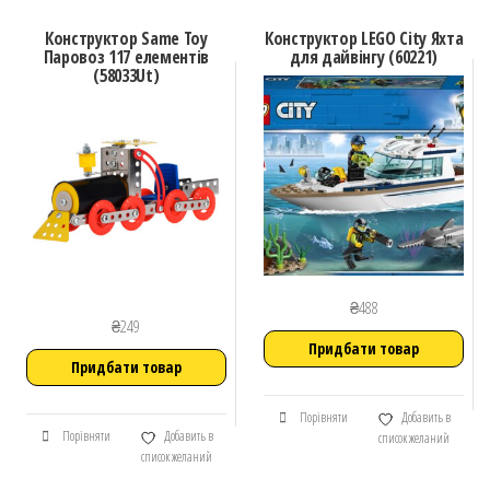
Конструктор Same Toy
Конструктор LEGO City Яхта
Паровоз 117 елементів
для дайвінгу (60221)
(58033Ut)
₴
488
₴
249
Придбати товар
Придбати товар
Порівняти
Добавить в
Порівняти
Добавить в
список желаний
список желаний