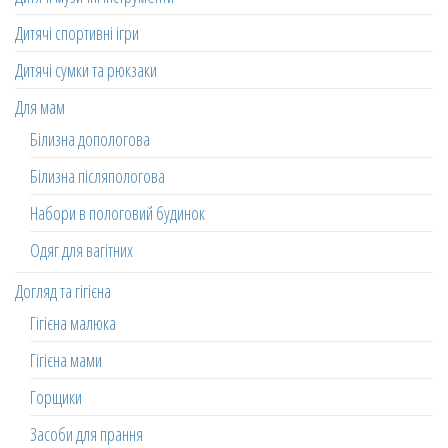
Дитячі спортивні ігри
Дитячі сумки та рюкзаки
Для мам
Білизна допологова
Білизна післяпологова
Набори в пологовий будинок
Одяг для вагітних
Догляд та гігієна
Гігієна малюка
Гігієна мами
Горщики
Засоби для прання