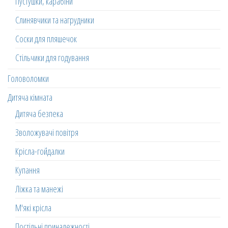
Пустушки, карабіни
Слинявчики та нагрудники
Соски для пляшечок
Стільчики для годування
Головоломки
Дитяча кімната
Дитяча безпека
Зволожувачі повітря
Крісла-гойдалки
Купання
Ліжка та манежі
М'які крісла
Постільні приналежності