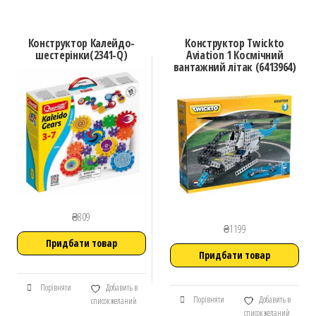
Конструктор Калейдо-
Конструктор Twickto
шестерінки(2341-Q)
Aviation 1 Космічний
вантажний літак (6413964)
₴
809
₴
1199
Придбати товар
Придбати товар
Порівняти
Добавить в
Порівняти
Добавить в
список желаний
список желаний