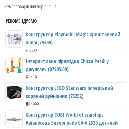
Немає товарів для порівняння
РЕКОМЕНДУЄМО
Конструктор Playmobil Magic Кришталевий
палац (9469)
₴
6699
Інтерактивна пірамідка Chicco Регбі у
джунглях (07905.00)
₴
1419
Конструктор LEGO Star wars Імперський
зоряний руйнівник (75252)
₴
24999
Конструктор COBI World of warships
Авіаносець Ентерпрайз CV-6 2530 деталей