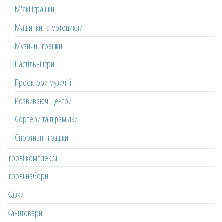
М'які іграшки
Машинки та мотоцикли
Музичні іграшки
Настільні ігри
Проектори музичні
Розвиваючі центри
Сортери та пірамідки
Спортивні іграшки
Ігрові комплекси
Ігрові набори
Казки
Канцтовари