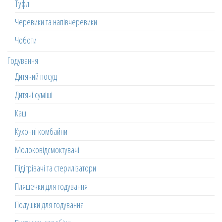
Туфлі
Черевики та напівчеревики
Чоботи
Годування
Дитячий посуд
Дитячі суміші
Каші
Кухонні комбайни
Молоковідсмоктувачі
Підігрівачі та стерилізатори
Пляшечки для годування
Подушки для годування