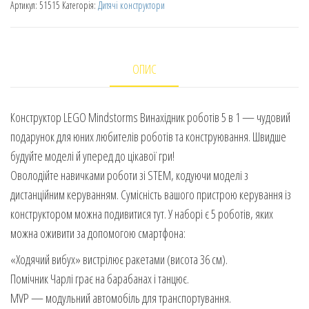
Артикул:
51515
Категорія:
Дитячі конструктори
ОПИС
Конструктор LEGO Mindstorms Винахідник роботів 5 в 1 — чудовий
подарунок для юних любителів роботів та конструювання. Швидше
будуйте моделі й уперед до цікавої гри!
Оволодійте навичками роботи зі STEM, кодуючи моделі з
дистанційним керуванням. Сумісність вашого пристрою керування із
конструктором можна подивитися тут. У наборі є 5 роботів, яких
можна оживити за допомогою смартфона:
«Ходячий вибух» вистрілює ракетами (висота 36 см).
Помічник Чарлі грає на барабанах і танцює.
MVP — модульний автомобіль для транспортування.