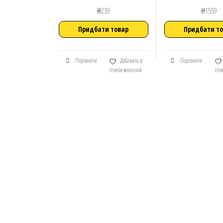
₴
239
₴
1559
Придбати товар
Придбати т
Порівняти
Добавить в
Порівняти
список желаний
спи