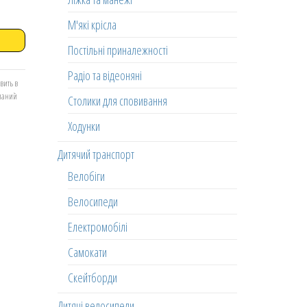
М'які крісла
Постільні приналежності
Радіо та відеоняні
вить в
еланий
Столики для сповивання
Ходунки
Дитячий транспорт
Велобіги
Велосипеди
Електромобілі
Самокати
Скейтборди
Дитячі велосипеди