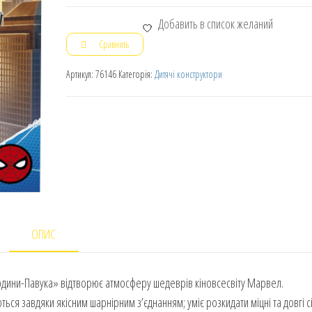
Добавить в список желаний
Сравнить
Артикул:
76146
Категорія:
Дитячі конструктори
ОПИС
дини-Павука» відтворює атмосферу шедеврів кіновсесвіту Марвел.
ться завдяки якісним шарнірним з’єднанням; уміє розкидати міцні та довгі сіт