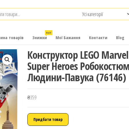
.com.ua
-
итячих
Hot!
рина товарів
Знижки
Мої Бажання
Контакти
Blog
Конструктор LEGO Marvel
Super Heroes Робокостю
Людини-Павука (76146)
₴
359
Придбати товар