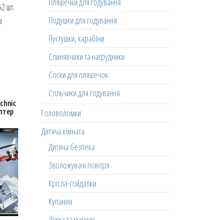
Пляшечки для годування
2 шт.
Подушки для годування
а
Пустушки, карабіни
Слинявчики та нагрудники
Соски для пляшечок
Стільчики для годування
chnic
птер
Головоломки
Дитяча кімната
Дитяча безпека
Зволожувачі повітря
Крісла-гойдалки
Купання
Ліжка та манежі