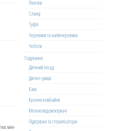
Пінетки
Сланці
Туфлі
Черевики та напівчеревики
Чоботи
Годування
Дитячий посуд
Дитячі суміші
Каші
Кухонні комбайни
Молоковідсмоктувачі
Підігрівачі та стерилізатори
ки; міні-