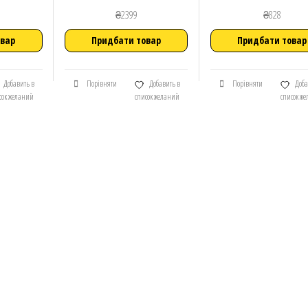
₴
2399
₴
828
овар
Придбати товар
Придбати товар
Добавить в
Порівняти
Добавить в
Порівняти
Доба
сок желаний
список желаний
список ж