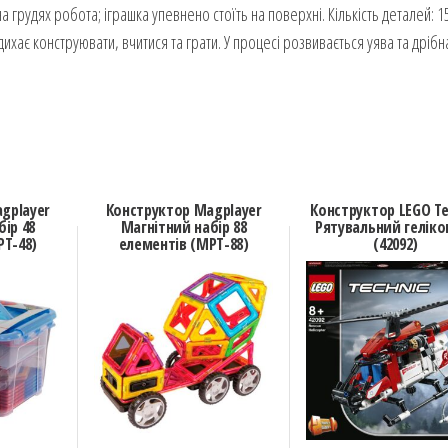
а грудях робота; іграшка упевнено стоїть на поверхні. Кількість деталей: 15
дихає конструювати, вчитися та грати. У процесі розвивається уява та дрібн
gplayer
Конструктор Magplayer
Конструктор LEGO Te
ір 48
Магнітний набір 88
Рятувальний геліко
PT-48)
елементів (MPT-88)
(42092)