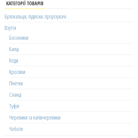
КАТЕГОРІЇ ТОВАРІВ
Брязкальця, підвіски, прорізувачі
Взуття
Босоніжки
Капці
Кеди
Кросівки
Пінетки
Сланці
Туфлі
Черевики та напівчеревики
Чоботи