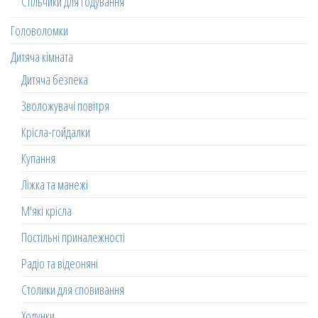
Стільчики для годування
Головоломки
Дитяча кімната
Дитяча безпека
Зволожувачі повітря
Крісла-гойдалки
Купання
Ліжка та манежі
М'які крісла
Постільні приналежності
Радіо та відеоняні
Столики для сповивання
Ходунки