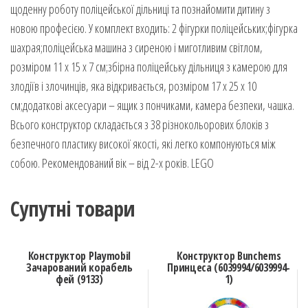
щоденну роботу поліцейської дільниці та познайомити дитину з
новою професією. У комплект входить: 2 фігурки поліцейських;фігурка
шахрая;поліцейська машина з сиреною і миготливим світлом,
розміром 11 х 15 х 7 см;збірна поліцейську дільниця з камерою для
злодіїв і злочинців, яка відкривається, розміром 17 х 25 х 10
см;додаткові аксесуари – ящик з пончиками, камера безпеки, чашка.
Всього конструктор складається з 38 різнокольорових блоків з
безпечного пластику високої якості, які легко компонуються між
собою. Рекомендований вік – від 2-х років. LEGO
Супутні товари
Конструктор Playmobil
Конструктор Bunchems
Зачарований корабель
Принцеса (6039994/6039994-
фей (9133)
1)