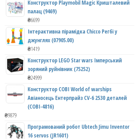
Конструктор Playmobil Magic Кришталевий
палац (9469)
₴
6699
Інтерактивна пірамідка Chicco Регбі у
джунглях (07905.00)
₴
1419
Конструктор LEGO Star wars Імперський
зоряний руйнівник (75252)
₴
24999
Конструктор COBI World of warships
Авіаносець Ентерпрайз CV-6 2530 деталей
(COBI-4816)
₴
9879
Програмований робот Ubtech Jimu Inventor
16 servos (JR1601)