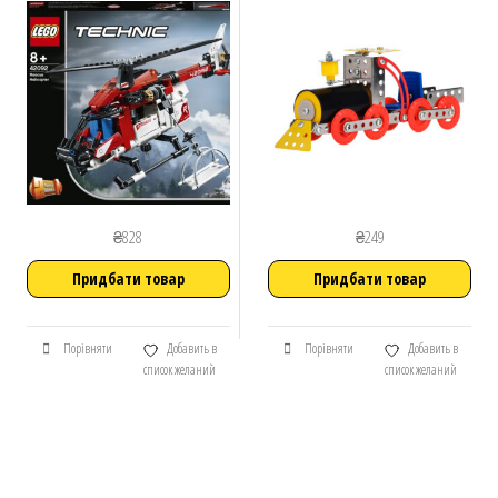
₴
828
₴
249
Придбати товар
Придбати товар
Порівняти
Добавить в
Порівняти
Добавить в
список желаний
список желаний