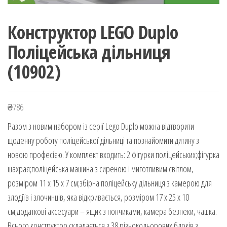
Конструктор LEGO Duplo
Поліцейська дільниця
(10902)
₴
786
Разом з новим набором із серії Lego Duplo можна відтворити
щоденну роботу поліцейської дільниці та познайомити дитину з
новою професією. У комплект входить: 2 фігурки поліцейських;фігурка
шахрая;поліцейська машина з сиреною і миготливим світлом,
розміром 11 х 15 х 7 см;збірна поліцейську дільниця з камерою для
злодіїв і злочинців, яка відкривається, розміром 17 х 25 х 10
см;додаткові аксесуари – ящик з пончиками, камера безпеки, чашка.
Всього конструктор складається з 38 різнокольорових блоків з