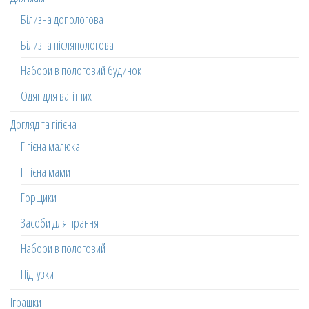
Білизна допологова
Білизна післяпологова
Набори в пологовий будинок
Одяг для вагітних
Догляд та гігієна
Гігієна малюка
Гігієна мами
Горщики
Засоби для прання
Набори в пологовий
Підгузки
Іграшки