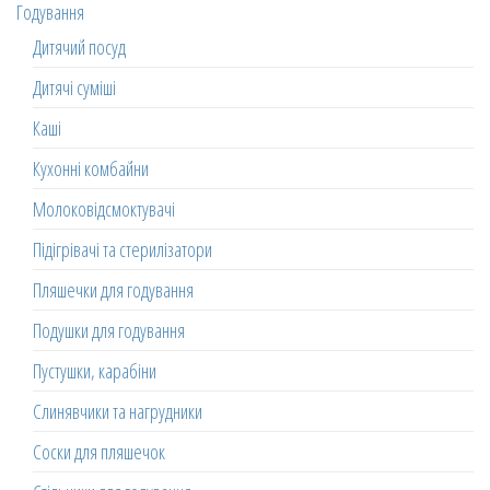
Годування
Дитячий посуд
Дитячі суміші
Каші
Кухонні комбайни
Молоковідсмоктувачі
Підігрівачі та стерилізатори
Пляшечки для годування
Подушки для годування
Пустушки, карабіни
Слинявчики та нагрудники
Соски для пляшечок