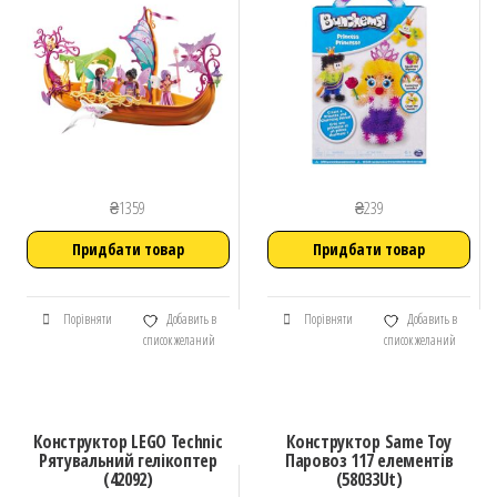
₴
1359
₴
239
Придбати товар
Придбати товар
Порівняти
Добавить в
Порівняти
Добавить в
список желаний
список желаний
Конструктор LEGO Technic
Конструктор Same Toy
Рятувальний гелікоптер
Паровоз 117 елементів
(42092)
(58033Ut)