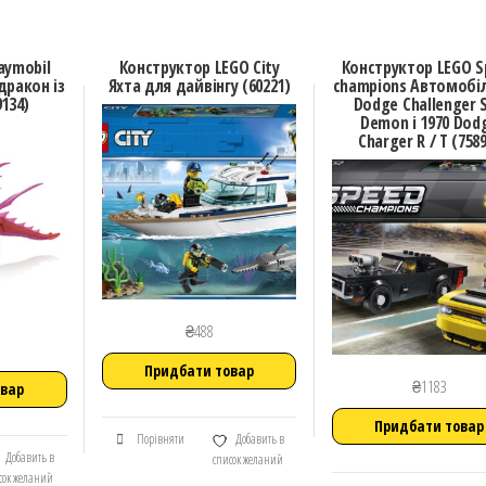
aymobil
Конструктор LEGO City
Конструктор LEGO S
ракон із
Яхта для дайвінгу (60221)
champions Автомобіл
134)
Dodge Challenger 
Demon і 1970 Dod
Charger R / T (758
₴
488
Придбати товар
₴
1183
овар
Придбати товар
Порівняти
Добавить в
Добавить в
список желаний
сок желаний