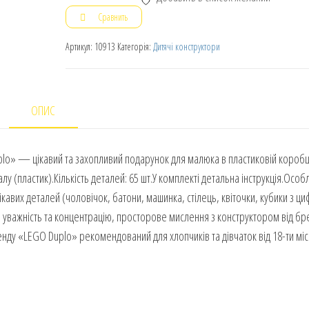
Сравнить
Артикул:
10913
Категорія:
Дитячі конструктори
ОПИС
lo» — цікавий та захопливий подарунок для малюка в пластиковій коробц
у (пластик).Кількість деталей: 65 шт.У комплекті детальна інструкція.Особ
кавих деталей (чоловічок, батони, машинка, стілець, квіточки, кубики з ц
, уважність та концентрацію, просторове мислення з конструктором від бр
ду «LEGO Duplo» рекомендований для хлопчиків та дівчаток від 18-ти міс