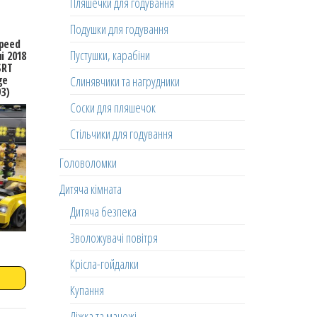
Пляшечки для годування
Подушки для годування
peed
Пустушки, карабіни
і 2018
SRT
ge
Слинявчики та нагрудники
93)
Соски для пляшечок
Стільчики для годування
Головоломки
Дитяча кімната
Дитяча безпека
Зволожувачі повітря
Крісла-гойдалки
Купання
Ліжка та манежі