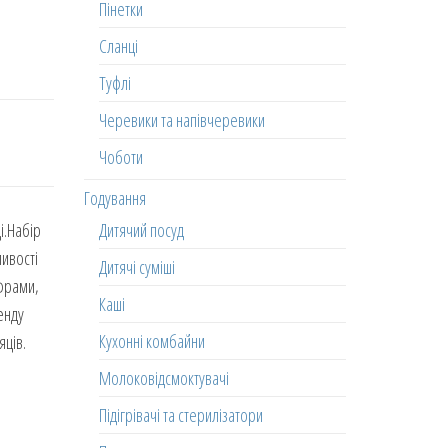
Пінетки
Сланці
Туфлі
Черевики та напівчеревики
Чоботи
Годування
Дитячий посуд
і.Набір
ливості
Дитячі суміші
ифрами,
Каші
енду
Кухонні комбайни
яців.
Молоковідсмоктувачі
Підігрівачі та стерилізатори