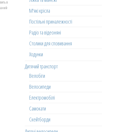
вить в
еланий
М'які крісла
Постільні приналежності
Радіо та відеоняні
Столики для сповивання
Ходунки
Дитячий транспорт
Велобіги
Велосипеди
Електромобілі
Самокати
Скейтборди
Дитячі велосипеди