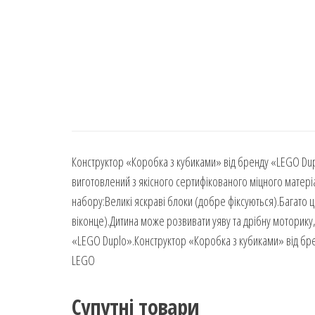
Конструктор «Коробка з кубиками» від бренду «LEGO Dup
виготовлений з якісного сертифікованого міцного матеріал
набору:Великі яскраві блоки (добре фіксуються).Багато ці
віконце).Дитина може розвивати уяву та дрібну моторику
«LEGO Duplo».Конструктор «Коробка з кубиками» від брен
LEGO
Супутні товари