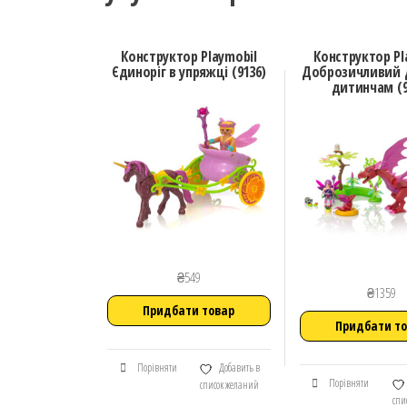
Конструктор Playmobil
Конструктор Pl
Єдиноріг в упряжці (9136)
Доброзичливий д
дитинчам (9
₴
549
₴
1359
Придбати товар
Придбати т
Порівняти
Добавить в
Порівняти
список желаний
спи