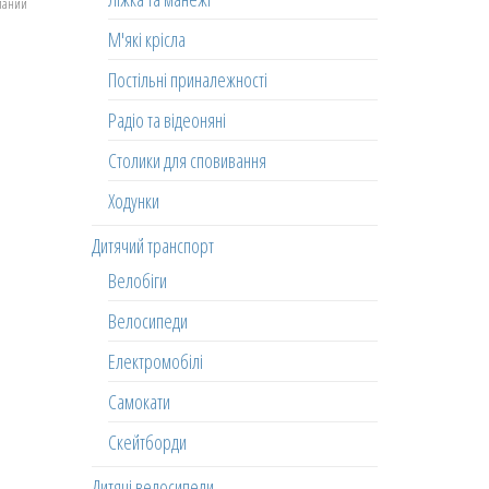
еланий
М'які крісла
Постільні приналежності
Радіо та відеоняні
Столики для сповивання
Ходунки
Дитячий транспорт
Велобіги
Велосипеди
Електромобілі
Самокати
Скейтборди
Дитячі велосипеди