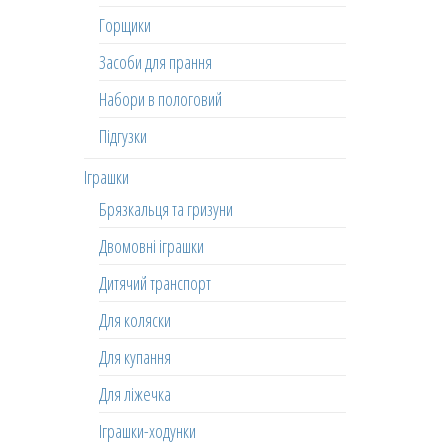
Горщики
Засоби для прання
Набори в пологовий
Підгузки
Іграшки
Брязкальця та гризуни
Двомовні іграшки
Дитячий транспорт
Для коляски
Для купання
Для ліжечка
Іграшки-ходунки