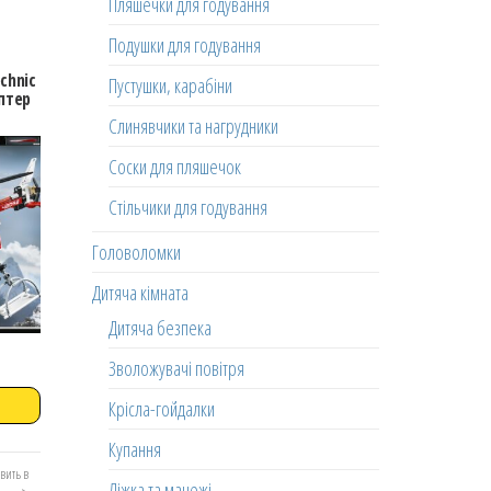
Пляшечки для годування
Подушки для годування
chnic
Пустушки, карабіни
птер
Слинявчики та нагрудники
Соски для пляшечок
Стільчики для годування
Головоломки
Дитяча кімната
Дитяча безпека
Зволожувачі повітря
Крісла-гойдалки
Купання
вить в
Ліжка та манежі