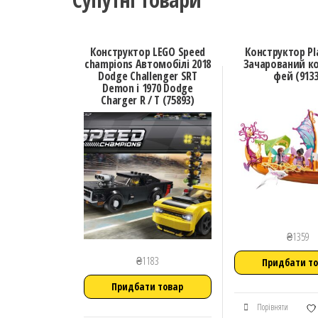
Конструктор LEGO Speed
Конструктор Pl
champions Автомобілі 2018
Зачарований к
Dodge Challenger SRT
фей (9133
Demon і 1970 Dodge
Charger R / T (75893)
₴
1359
₴
1183
Придбати т
Придбати товар
Порівняти