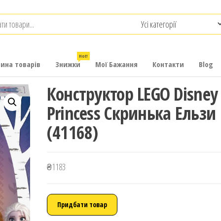
.com.ua
-
итячих
Hot!
рина товарів
Знижки
Мої Бажання
Контакти
Blog
Конструктор LEGO Disney
Princess Скринька Ельзи
(41168)
₴
1183
Придбати товар