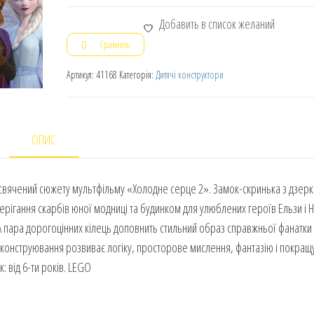
Добавить в список желаний
Сравнить
Артикул:
41168
Категорія:
Дитячі конструктори
ОПИС
свячений сюжету мультфільму «Холодне серце 2». Замок-скринька з дзерк
ігання скарбів юної модниці та будинком для улюблених героїв Ельзи і Н
А пара дорогоцінних кілець доповнить стильний образ справжньої фанатки
конструювання розвиває логіку, просторове мислення, фантазію і покращу
: від 6-ти років. LEGO