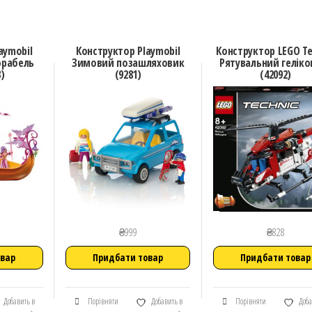
aymobil
Конструктор Playmobil
Конструктор LEGO Te
орабель
Зимовий позашляховик
Рятувальний геліко
)
(9281)
(42092)
₴
999
₴
828
овар
Придбати товар
Придбати товар
Добавить в
Порівняти
Добавить в
Порівняти
Доба