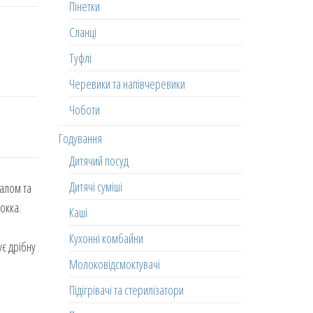
Пінетки
Сланці
Туфлі
Черевики та напівчеревики
Чоботи
Годування
Дитячий посуд
Дитячі суміші
алом та
окка.
Каші
Кухонні комбайни
є дрібну
Молоковідсмоктувачі
Підігрівачі та стерилізатори