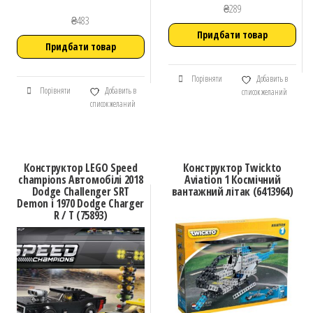
₴
289
₴
483
Придбати товар
Придбати товар
Порівняти
Добавить в
Порівняти
Добавить в
список желаний
список желаний
Конструктор LEGO Speed
Конструктор Twickto
champions Автомобілі 2018
Aviation 1 Космічний
Dodge Challenger SRT
вантажний літак (6413964)
Demon і 1970 Dodge Charger
R / T (75893)