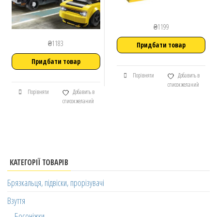
₴
1199
₴
1183
Придбати товар
Придбати товар
Порівняти
Добавить в
список желаний
Порівняти
Добавить в
список желаний
КАТЕГОРІЇ ТОВАРІВ
Брязкальця, підвіски, прорізувачі
Взуття
Босоніжки