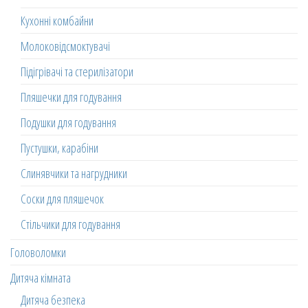
Кухонні комбайни
Молоковідсмоктувачі
Підігрівачі та стерилізатори
Пляшечки для годування
Подушки для годування
Пустушки, карабіни
Слинявчики та нагрудники
Соски для пляшечок
Стільчики для годування
Головоломки
Дитяча кімната
Дитяча безпека