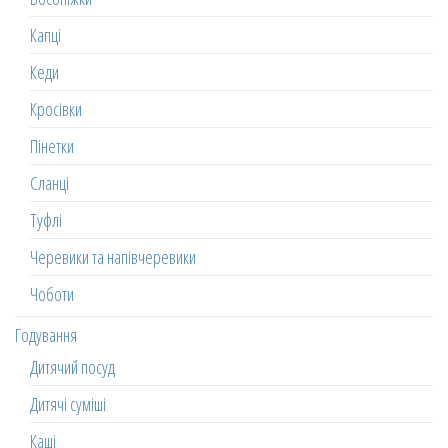
Капці
Кеди
Кросівки
Пінетки
Сланці
Туфлі
Черевики та напівчеревики
Чоботи
Годування
Дитячий посуд
Дитячі суміші
Каші