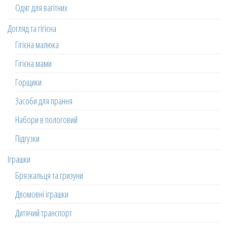
Одяг для вагітних
Догляд та гігієна
Гігієна малюка
Гігієна мами
Горщики
Засоби для прання
Набори в пологовий
Підгузки
Іграшки
Брязкальця та гризуни
Двомовні іграшки
Дитячий транспорт