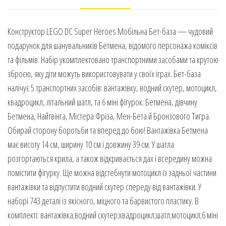
Конструктор LEGO DC Super Heroes Мобільна Бет-база — чудовий
подарунок для шанувальників Бетмена, відомого персонажа коміксів
та фільмів. Набір укомплектовано транспортними засобами та крутою
зброєю, яку діти можуть використовувати у своїх іграх. Бет-база
налічує 5 транспортних засобів: вантажівку, водний скутер, мотоцикл,
квадроцикл, літальний шатл, та 6 міні фігурок: Бетмена, дівчину
Бетмена, Найтвінга, Містера Фріза, Мен-Бета й Бронзового Тигра.
Обирай сторону боротьби та вперед до бою! Вантажівка Бетмена
має висоту 14 см, ширину 10 см і довжину 39 см. У шатла
розгортаються крила, а також відкривається дах і всередину можна
помістити фігурку. Ще можна відстебнути мотоцикл із задньої частини
вантажівки та відпустити водний скутер спереду від вантажівки. У
наборі 743 деталі із якісного, міцного та барвистого пластику. В
комплекті: вантажівка;водний скутер;квадроцикл;шатл;мотоцикл;6 міні