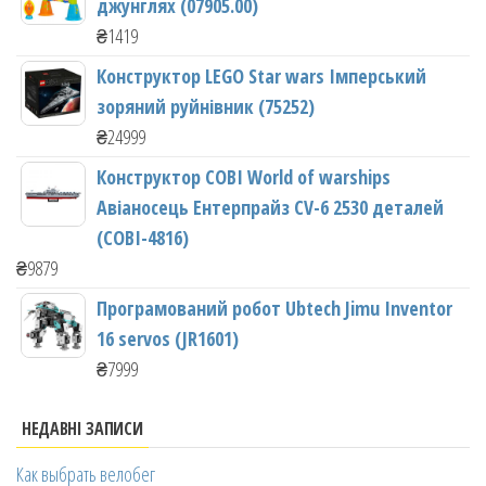
джунглях (07905.00)
₴
1419
Конструктор LEGO Star wars Імперський
зоряний руйнівник (75252)
₴
24999
Конструктор COBI World of warships
Авіаносець Ентерпрайз CV-6 2530 деталей
(COBI-4816)
₴
9879
Програмований робот Ubtech Jimu Inventor
16 servos (JR1601)
₴
7999
НЕДАВНІ ЗАПИСИ
Как выбрать велобег