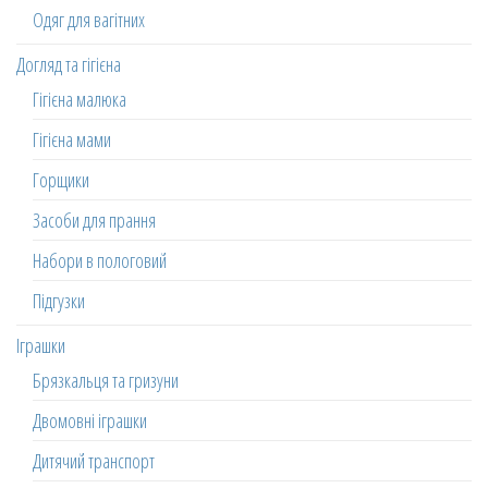
Одяг для вагітних
Догляд та гігієна
Гігієна малюка
Гігієна мами
Горщики
Засоби для прання
Набори в пологовий
Підгузки
Іграшки
Брязкальця та гризуни
Двомовні іграшки
Дитячий транспорт