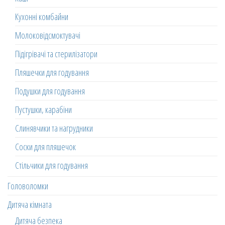
Кухонні комбайни
Молоковідсмоктувачі
Підігрівачі та стерилізатори
Пляшечки для годування
Подушки для годування
Пустушки, карабіни
Слинявчики та нагрудники
Соски для пляшечок
Стільчики для годування
Головоломки
Дитяча кімната
Дитяча безпека