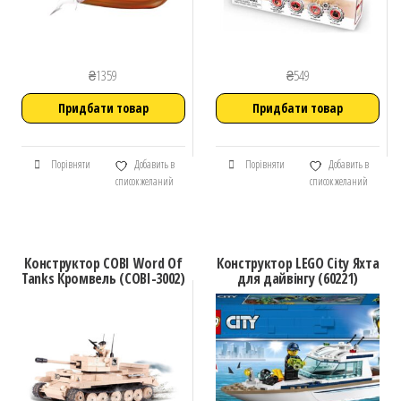
₴
1359
₴
549
Придбати товар
Придбати товар
Порівняти
Добавить в
Порівняти
Добавить в
список желаний
список желаний
Конструктор COBI Word Of
Конструктор LEGO City Яхта
Tanks Кромвель (COBI-3002)
для дайвінгу (60221)