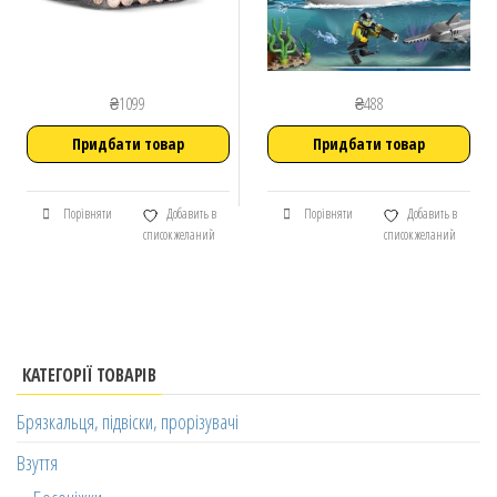
₴
1099
₴
488
Придбати товар
Придбати товар
Порівняти
Добавить в
Порівняти
Добавить в
список желаний
список желаний
КАТЕГОРІЇ ТОВАРІВ
Брязкальця, підвіски, прорізувачі
Взуття