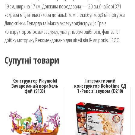
19 см, ширина 17 см. Довжина передавача — 20 см.У наборі 371
яскрава міцна пластикова деталь.В комплекті:бункер;3 міні фігурки
Диво-жінки, Гепарда та Макса;аксесуари;інструкція.Гра з
конструктором розвиває уяву, увагу, творчі здібності, фантазію і
дрібну моторику.Рекомендовано для дітей від 8-ми років. LEGO
Супутні товари
Конструктор Playmobil
Інтерактивний
Зачарований корабель
конструктор Robotime СД
фей (9133)
T-Рекс зі звуком (D210)