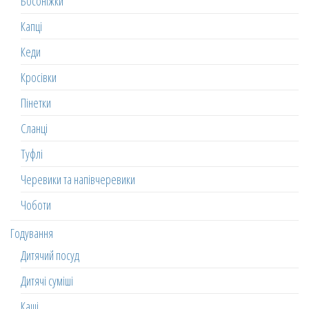
Босоніжки
Капці
Кеди
Кросівки
Пінетки
Сланці
Туфлі
Черевики та напівчеревики
Чоботи
Годування
Дитячий посуд
Дитячі суміші
Каші