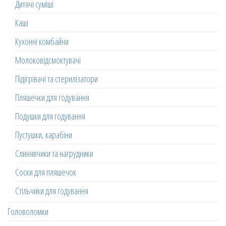
Дитячі суміші
Каші
Кухонні комбайни
Молоковідсмоктувачі
Підігрівачі та стерилізатори
Пляшечки для годування
Подушки для годування
Пустушки, карабіни
Слинявчики та нагрудники
Соски для пляшечок
Стільчики для годування
Головоломки