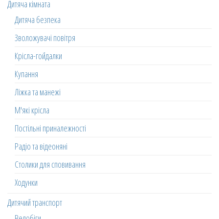
Дитяча кімната
Дитяча безпека
Зволожувачі повітря
Крісла-гойдалки
Купання
Ліжка та манежі
М'які крісла
Постільні приналежності
Радіо та відеоняні
Столики для сповивання
Ходунки
Дитячий транспорт
Велобіги