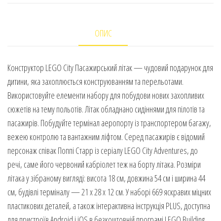
ОПИС
Конструктор LEGO City Пасажирський літак — чудовий подарунок для
дитини, яка захоплюється конструюванням та перельотами.
Використовуйте елементи набору для побудови нових захопливих
сюжетів на тему польотів. Літак обладнано сидіннями для пілотів та
пасажирів. Побудуйте термінал аеропорту із транспортером багажу,
вежею контролю та вантажним ліфтом. Серед пасажирів є відомий
персонаж співак Поппі Старр із серіалу LEGO City Adventures, до
речі, саме його червоний кабріолет теж на борту літака. Розміри
літака у зібраному вигляді: висота 18 см, довжина 54 см і ширина 44
см, будівлі терміналу — 21 х 28 х 12 см. У наборі 669 яскравих міцних
пластикових деталей, а також інтерактивна інструкція PLUS, доступна
для пристроїв Android і iOS в безкоштовній програмі LEGO Building