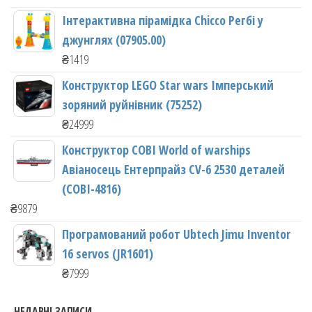
Інтерактивна пірамідка Chicco Регбі у
джунглях (07905.00)
₴
1419
Конструктор LEGO Star wars Імперський
зоряний руйнівник (75252)
₴
24999
Конструктор COBI World of warships
Авіаносець Ентерпрайз CV-6 2530 деталей
(COBI-4816)
₴
9879
Програмований робот Ubtech Jimu Inventor
16 servos (JR1601)
₴
7999
НЕДАВНІ ЗАПИСИ