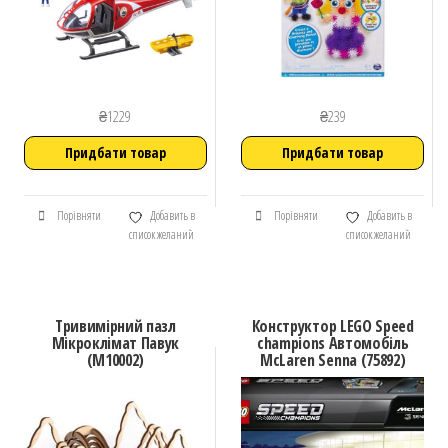
₴
1229
₴
239
Придбати товар
Придбати товар
Порівняти
Добавить в
Порівняти
Добавить в
список желаний
список желаний
Тривимірний пазл
Конструктор LEGO Speed
Мікроклімат Павук
champions Автомобіль
(М10002)
McLaren Senna (75892)