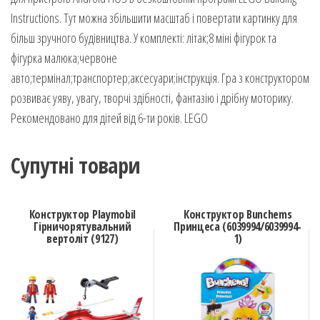
Instructions. Тут можна збільшити масштаб і повертати картинку для
більш зручного будівництва. У комплекті: літак;8 міні фігурок та
фігурка малюка;червоне
авто;термінал;транспортер;аксесуари;інструкція. Гра з конструктором
розвиває уяву, увагу, творчі здібності, фантазію і дрібну моторику.
Рекомендовано для дітей від 6-ти років. LEGO
Супутні товари
Конструктор Playmobil
Конструктор Bunchems
Гірничорятувальний
Принцеса (6039994/6039994-
вертоліт (9127)
1)