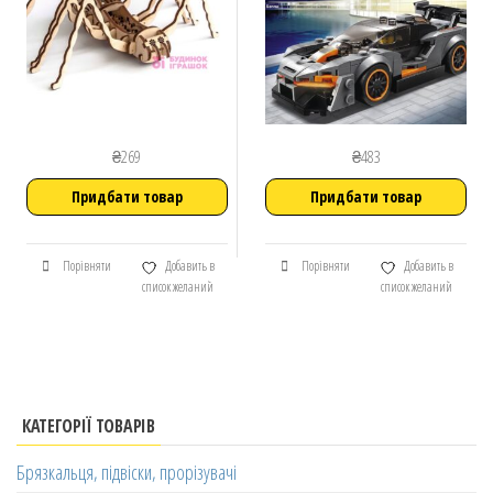
₴
269
₴
483
Придбати товар
Придбати товар
Порівняти
Добавить в
Порівняти
Добавить в
список желаний
список желаний
КАТЕГОРІЇ ТОВАРІВ
Брязкальця, підвіски, прорізувачі