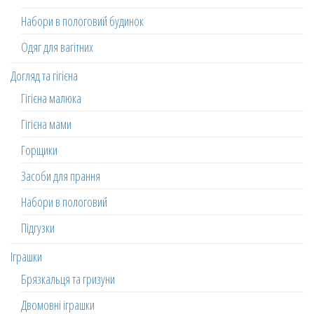
Набори в пологовий будинок
Одяг для вагітних
Догляд та гігієна
Гігієна малюка
Гігієна мами
Горщики
Засоби для прання
Набори в пологовий
Підгузки
Іграшки
Брязкальця та гризуни
Двомовні іграшки