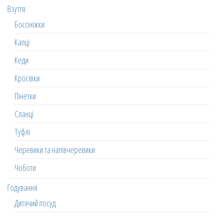
Взуття
Босоніжки
Капці
Кеди
Кросівки
Пінетки
Сланці
Туфлі
Черевики та напівчеревики
Чоботи
Годування
Дитячий посуд