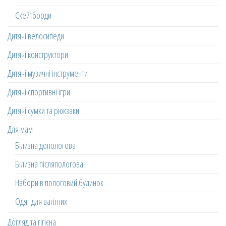
Скейтборди
Дитячі велосипеди
Дитячі конструктори
Дитячі музичні інструменти
Дитячі спортивні ігри
Дитячі сумки та рюкзаки
Для мам
Білизна допологова
Білизна післяпологова
Набори в пологовий будинок
Одяг для вагітних
Догляд та гігієна