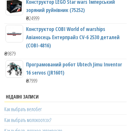
Конструктор LEGO Star wars Імперський
зоряний руйнівник (75252)
₴
24999
Конструктор COBI World of warships
Авіаносець Ентерпрайз CV-6 2530 деталей
(COBI-4816)
₴
9879
Програмований робот Ubtech Jimu Inventor
16 servos (JR1601)
₴
7999
НЕДАВНІ ЗАПИСИ
Как выбрать велобег
Как выбрать молокоотсос?
Как выбрать детское автокресло