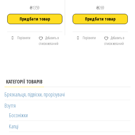
₴
1359
₴
269
Придбати товар
Придбати товар
Порівняти
Добавить в
Порівняти
Добавить в
список желаний
список желаний
КАТЕГОРІЇ ТОВАРІВ
Брязкальця, підвіски, прорізувачі
Взуття
Босоніжки
Капці