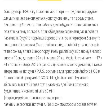
Конструктор LEGO City Головний аеропорт — чудовий подарунок
для дитини, яка захоплюється конструюванням та перельотами.
Використовуйте елементи набору для побудови нових захопливих
сюжетів на тему польотів. Літак обладнано сидіннями для пілотів та
пасажирів. Будуйте термінал аеропорту із транспортером багажу та
цистерною із пальним. У коробці ви знайдете міні фігурки пасажирів
та персоналу літака й аеропорту. Розміри літака у зібраному вигляді:
висота 10 см, довжина 22 см і ширина 21 см, будівлі терміналу — 17 х
24 х 10 см. У наборі 286 яскравих міцних пластикових деталей, а також
інтерактивна інструкція PLUS, доступна для пристроїв Android і iOS в
безкоштовній програмі LEGO Building Instructions. Тут можна
збільшити масштаб і повертати картинку для більш зручного
будівництва. У комплекті: літак;6 міні
фігурок;термінал;транспортер;цистерна з
пальним;аксесуари;інструкція. Гра з конструктором розвиває уяву,