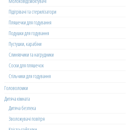
Молоковідсмоктувачі
Підігрівачі та стерилізатори
Пляшечки для годування
Подушки для годування
Пустушки, карабіни
Слинявчики та нагрудники
Соски для пляшечок
Стільчики для годування
Головоломки
Дитяча кімната
Дитяча безпека
Зволожувачі повітря
Крісла-гойдалки