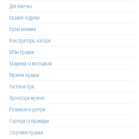
Для ліжечка
Іграшки-ходунки
Ігрові килимки
Конструктори, набори
М'які іграшки
Машинки та мотоцикли
Музичні іграшки
Настільні ігри
Проектори музичні
Розвиваючі центри
Сортери та пірамідки
Спортивні іграшки