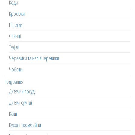
Кеди
Кросівки
Пінетки
Сланці
Туфлі
Черевики та напівчеревики
Чоботи
Годування
Дитячий посуд
Дитячі суміші
Каші
Кухонні комбайни