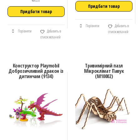
Придбати товар
Придбати товар
Порівняти
Добавить в
Порівняти
Добавить в
список желаний
список желаний
Конструктор Playmobil
Тривимірний пазл
Доброзичливий дракон із
Мікроклімат Павук
дитинчам (9134)
(М10002)