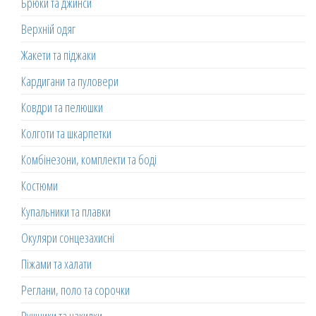
Брюки та джинси
Верхній одяг
Жакети та піджаки
Кардигани та пуловери
Ковдри та пелюшки
Колготи та шкарпетки
Комбінезони, комплекти та боді
Костюми
Купальники та плавки
Окуляри сонцезахисні
Піжами та халати
Реглани, поло та сорочки
Рушники та накидки