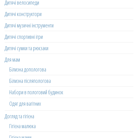
Дитячі велосипеди
Дитячі конструктори
Дитячі музичні інструменти
Дитячі спортивні ігри
Дитячі сумки та рюкзаки
Для мам
Білизна допологова
Білизна післяпологова
Набори в пологовий будинок
Одяг для вагітних
Догляд та гігієна
Гігієна малюка
Гігієна мами