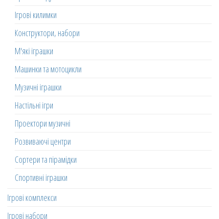
Ігрові килимки
Конструктори, набори
М'які іграшки
Машинки та мотоцикли
Музичні іграшки
Настільні ігри
Проектори музичні
Розвиваючі центри
Сортери та пірамідки
Спортивні іграшки
Ігрові комплекси
Ігрові набори