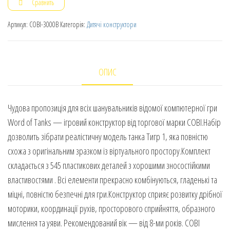
Сравнить
Артикул:
COBI-3000B
Категорія:
Дитячі конструктори
ОПИС
Чудова пропозиція для всіх шанувальників відомої компютерної гри
Word of Tanks — ігровий конструктор від торгової марки COBI.Набір
дозволить зібрати реалістичну модель танка Тигр 1, яка повністю
схожа з оригінальним зразком із віртуального простору.Комплект
складається з 545 пластикових деталей з хорошими зносостійкими
властивостями . Всі елементи прекрасно комбінуються, гладенькі та
міцні, повністю безпечні для гри.Конструктор сприяє розвитку дрібної
моторики, координації рухів, просторового сприйняття, образного
мислення та уяви. Рекомендований вік — від 8-ми років. COBI