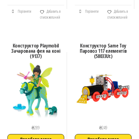
Порівняти
Добавить в
Порівняти
Добавить в
список желаний
список желаний
Конструктор Playmobil
Конструктор Same Toy
Зачарована фея на коні
Паровоз 117 елементів
(9137)
(58033Ut)
₴
289
₴
249