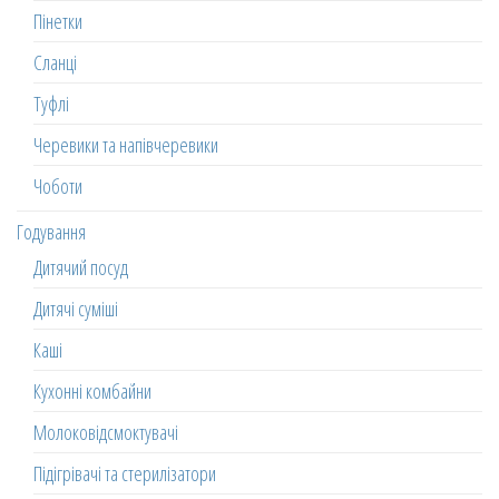
Пінетки
Сланці
Туфлі
Черевики та напівчеревики
Чоботи
Годування
Дитячий посуд
Дитячі суміші
Каші
Кухонні комбайни
Молоковідсмоктувачі
Підігрівачі та стерилізатори