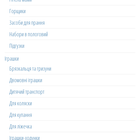
Горщики
Засоби для прання
Набори в пологовий
Підгузки
Іграшки
Брязкальця та гризуни
Двомовні іграшки
Дитячий транспорт
Для коляски
Для купання
Для ліжечка
Іграшки-ходунки