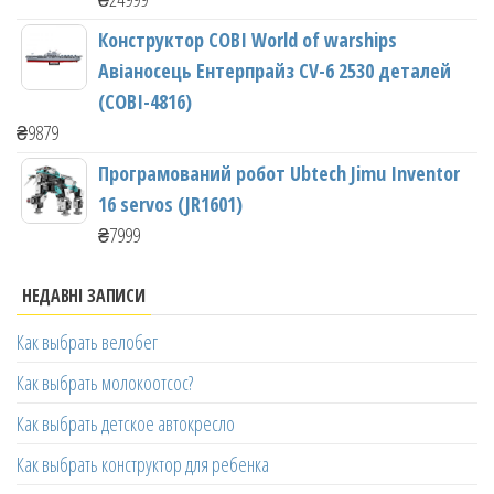
Конструктор COBI World of warships
Авіаносець Ентерпрайз CV-6 2530 деталей
(COBI-4816)
₴
9879
Програмований робот Ubtech Jimu Inventor
16 servos (JR1601)
₴
7999
НЕДАВНІ ЗАПИСИ
Как выбрать велобег
Как выбрать молокоотсос?
Как выбрать детское автокресло
Как выбрать конструктор для ребенка