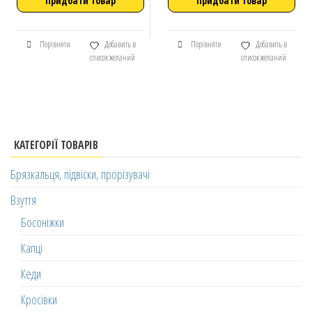
Придбати товар
Придбати товар
Порівняти
Добавить в
Порівняти
Добавить в
список желаний
список желаний
КАТЕГОРІЇ ТОВАРІВ
Брязкальця, підвіски, прорізувачі
Взуття
Босоніжки
Капці
Кеди
Кросівки