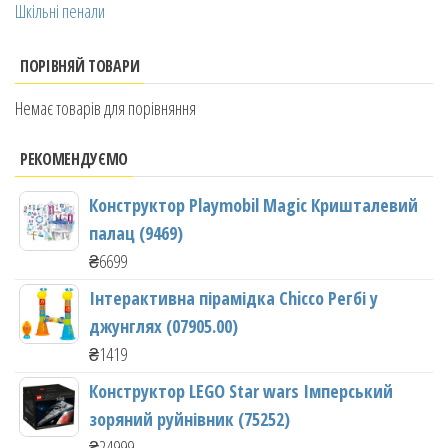
Шкільні пенали
ПОРІВНЯЙ ТОВАРИ
Немає товарів для порівняння
РЕКОМЕНДУЄМО
Конструктор Playmobil Magic Кришталевий
палац (9469)
₴
6699
Інтерактивна пірамідка Chicco Регбі у
джунглях (07905.00)
₴
1419
Конструктор LEGO Star wars Імперський
зоряний руйнівник (75252)
₴
24999