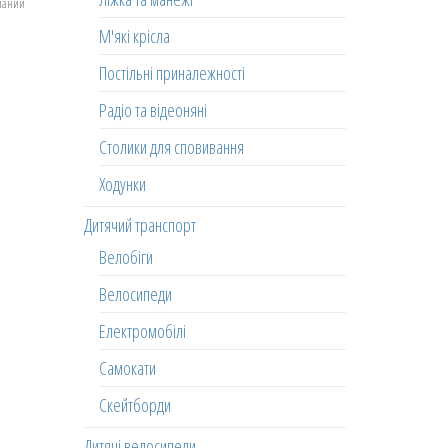
еланий
М'які крісла
Постільні приналежності
Радіо та відеоняні
Столики для сповивання
Ходунки
Дитячий транспорт
Велобіги
Велосипеди
Електромобілі
Самокати
Скейтборди
Дитячі велосипеди