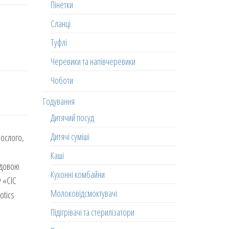
Пінетки
Сланці
Туфлі
Черевики та напівчеревики
Чоботи
Годування
Дитячий посуд
Дитячі суміші
рослого,
Каші
будовою
Кухонні комбайни
 «CIC
Молоковідсмоктувачі
otics
Підігрівачі та стерилізатори