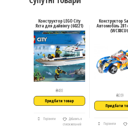
Конструктор LEGO City
Конструктор S
Яхта для дайвінгу (60221)
Автомобіль 281
(WC88CUt
₴
488
₴
209
Придбати товар
Придбати т
Порівняти
Добавить в
Порівняти
список желаний