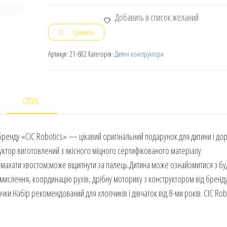
Добавить в список желаний
Сравнить
Артикул:
21-682
Категорія:
Дитячі конструктори
ОПИС
бренду «CIC Robotics» — цікавий оригінальний подарунок для дитини і до
ктор виготовлений з якісного міцного сертифікованого матеріалу
уміє махати хвостом;може вщипнути за палець.Дитина може ознайомитися з 
ислення, координацію рухів, дрібну моторику з конструктором від бренду
чки.Набір рекомендований для хлопчиків і дівчаток від 8-ми років. CIC Rob