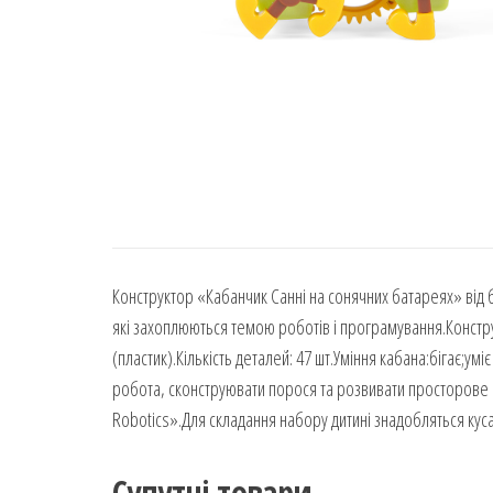
Конструктор «Кабанчик Санні на сонячних батареях» від 
які захоплюються темою роботів і програмування.Констру
(пластик).Кількість деталей: 47 шт.Уміння кабана:бігає;
робота, сконструювати порося та розвивати просторове м
Robotics».Для складання набору дитині знадобляться куса
Супутні товари