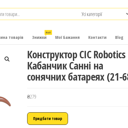
.com.ua
-
итячих
Hot!
рина товарів
Знижки
Мої Бажання
Контакти
Blog
Конструктор CIC Robotics
Кабанчик Санні на
сонячних батареях (21-6
₴
279
Придбати товар