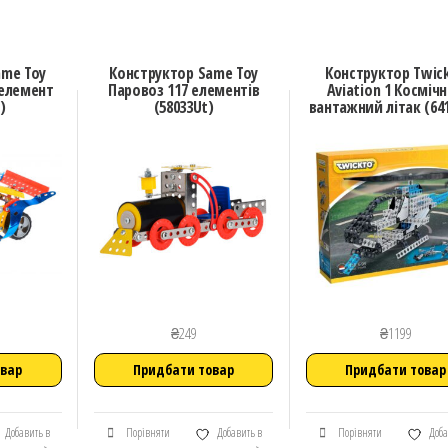
ame Toy
Конструктор Same Toy
Конструктор Twic
 елемент
Паровоз 117 елементів
Aviation 1 Косміч
)
(58033Ut)
вантажний літак (641
₴
249
₴
1199
овар
Придбати товар
Придбати товар
Добавить в
Порівняти
Добавить в
Порівняти
Доба