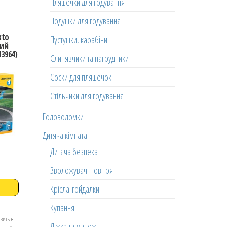
Пляшечки для годування
Подушки для годування
kto
Пустушки, карабіни
ний
3964)
Слинявчики та нагрудники
Соски для пляшечок
Стільчики для годування
Головоломки
Дитяча кімната
Дитяча безпека
Зволожувачі повітря
Крісла-гойдалки
Купання
вить в
Ліжка та манежі