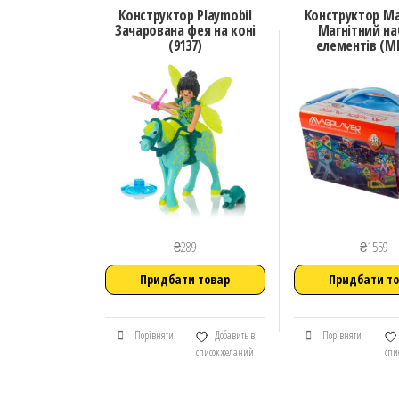
Конструктор Playmobil
Конструктор Ma
Зачарована фея на коні
Магнітний наб
(9137)
елементів (M
₴
289
₴
1559
Придбати товар
Придбати т
Порівняти
Добавить в
Порівняти
список желаний
спи