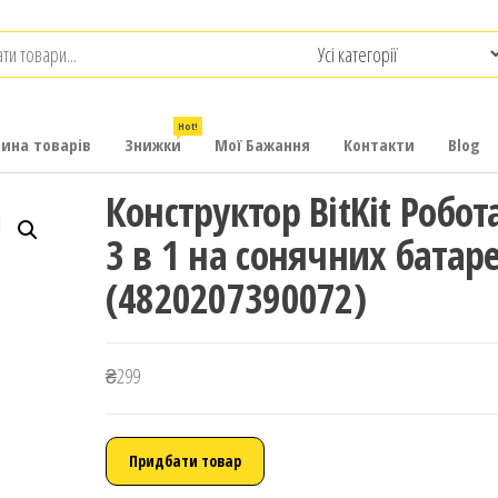
.com.ua
-
итячих
Hot!
рина товарів
Знижки
Мої Бажання
Контакти
Blog
Конструктор BitKit Робот
3 в 1 на сонячних батар
(4820207390072)
₴
299
Придбати товар