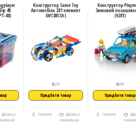
gplayer
Конструктор Same Toy
Конструктор Playm
ір 48
Автомобіль 281 елемент
Зимовий позашлях
PT-48)
(WC88CUt)
(9281)
₴
209
₴
999
овар
Придбати товар
Придбати товар
Добавить в
Порівняти
Добавить в
Порівняти
Доба
сок желаний
список желаний
список ж