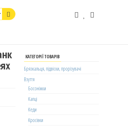
анк
КАТЕГОРІЇ ТОВАРІВ
еях
Брязкальця, підвіски, прорізувачі
Взуття
Босоніжки
Капці
Кеди
Кросівки