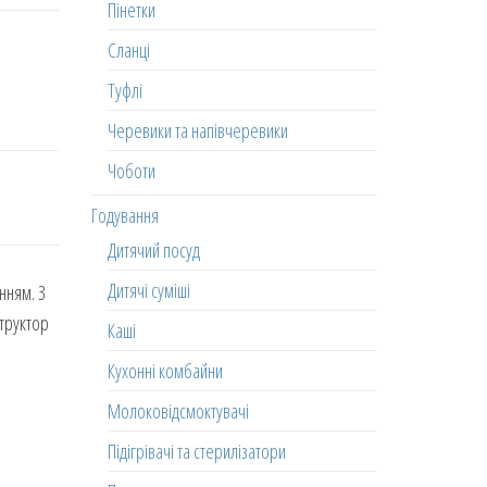
Пінетки
Сланці
Туфлі
Черевики та напівчеревики
Чоботи
Годування
Дитячий посуд
Дитячі суміші
нням. З
структор
Каші
Кухонні комбайни
Молоковідсмоктувачі
Підігрівачі та стерилізатори