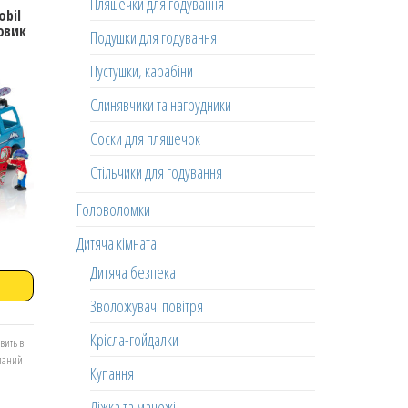
Пляшечки для годування
obil
овик
Подушки для годування
Пустушки, карабіни
Слинявчики та нагрудники
Соски для пляшечок
Стільчики для годування
Головоломки
Дитяча кімната
Дитяча безпека
Зволожувачі повітря
Крісла-гойдалки
вить в
еланий
Купання
Ліжка та манежі