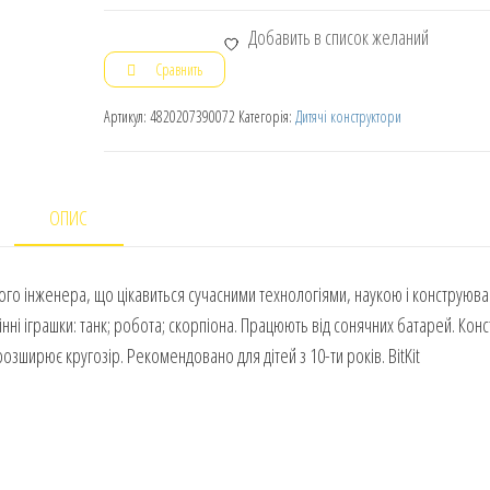
Добавить в список желаний
Сравнить
Артикул:
4820207390072
Категорія:
Дитячі конструктори
ОПИС
ого інженера, що цікавиться сучасними технологіями, наукою і конструюва
інні іграшки: танк; робота; скорпіона. Працюють від сонячних батарей. Кон
озширює кругозір. Рекомендовано для дітей з 10-ти років. BitKit