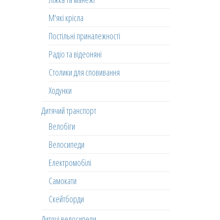
М'які крісла
Постільні приналежності
Радіо та відеоняні
Столики для сповивання
Ходунки
Дитячий транспорт
Велобіги
Велосипеди
Електромобілі
Самокати
Скейтборди
Дитячі велосипеди