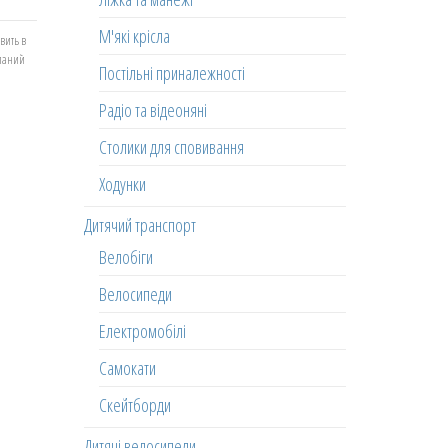
М'які крісла
вить в
еланий
Постільні приналежності
Радіо та відеоняні
Столики для сповивання
Ходунки
Дитячий транспорт
Велобіги
Велосипеди
Електромобілі
Самокати
Скейтборди
Дитячі велосипеди