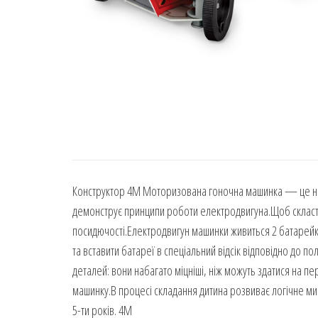
Конструктор 4M Моторизована гоночна машинка — це нав
демонструє принципи роботи електродвигуна.Щоб скласти
посидючості.Електродвигун машинки живиться 2 батарейка
та вставити батареї в спеціальний відсік відповідно до 
деталей: вони набагато міцніші, ніж можуть здатися на пе
машинку.В процесі складання дитина розвиває логічне м
5-ти років. 4M