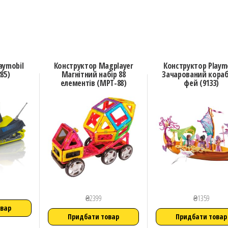
aymobil
Конструктор Magplayer
Конструктор Playm
285)
Магнітний набір 88
Зачарований кора
елементів (MPT-88)
фей (9133)
₴
2399
₴
1359
овар
Придбати товар
Придбати товар