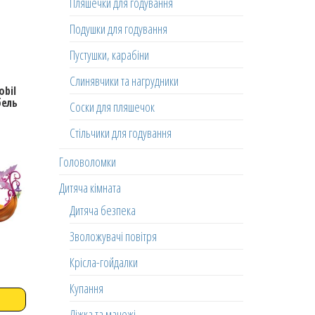
Пляшечки для годування
Подушки для годування
Пустушки, карабіни
Слинявчики та нагрудники
obil
бель
Соски для пляшечок
Стільчики для годування
Головоломки
Дитяча кімната
Дитяча безпека
Зволожувачі повітря
Крісла-гойдалки
Купання
Ліжка та манежі