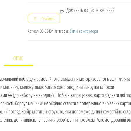
Добавить в список желаний
Сравнить
Артикул:
00-03404
Категорія:
Дитячі конструктори
ОПИС
чальний набір для самостійного складання моторизованої машинки, яка
 машинку, малюку знадобиться хрестоподібна викрутка та трохи
ми AА (до набору не входять). Щоб він запрацював, варто з’єднати дві па
полярності. Корпус машинки необхідно скласти з попередньо вирізаних карто
рший погляд.Набір містить інструкцію, яка допоможе дитині самостійно скла
ислення, допитливість та навички розв’язання проблем.Рекомендований ві