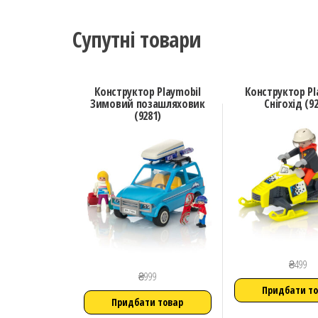
Супутні товари
Конструктор Playmobil
Конструктор Pl
Зимовий позашляховик
Снігохід (9
(9281)
₴
499
₴
999
Придбати т
Придбати товар