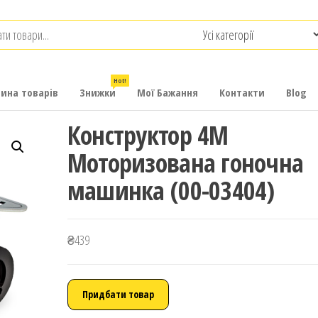
.com.ua
-
итячих
Hot!
рина товарів
Знижки
Мої Бажання
Контакти
Blog
Конструктор 4M
Моторизована гоночна
машинка (00-03404)
₴
439
Придбати товар