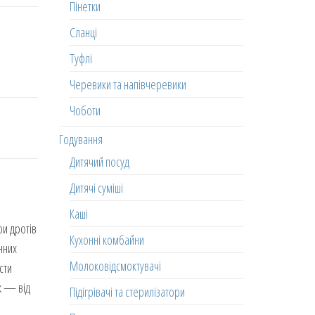
Пінетки
Сланці
Туфлі
Черевики та напівчеревики
Чоботи
Годування
Дитячий посуд
Дитячі суміші
Каші
ри дротів
Кухонні комбайни
нних
Молоковідсмоктувачі
сти
к — від
Підігрівачі та стерилізатори