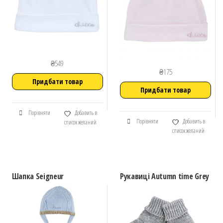
₴
549
₴
175
Придбати товар
Придбати товар
Порівняти
Добавить в
Порівняти
Добавить в
список желаний
список желаний
Шапка Seigneur
Рукавиці Autumn time Grey