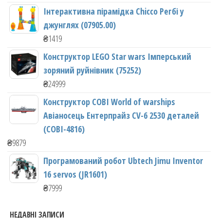
Інтерактивна пірамідка Chicco Регбі у
джунглях (07905.00)
₴
1419
Конструктор LEGO Star wars Імперський
зоряний руйнівник (75252)
₴
24999
Конструктор COBI World of warships
Авіаносець Ентерпрайз CV-6 2530 деталей
(COBI-4816)
₴
9879
Програмований робот Ubtech Jimu Inventor
16 servos (JR1601)
₴
7999
НЕДАВНІ ЗАПИСИ