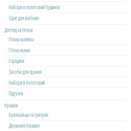
Набори в пологовий будинок
Одяг для вагітних
Догляд та гігієна
Гігієна малюка
Гігієна мами
Горщики
Засоби для прання
Набори в пологовий
Підгузки
Іграшки
Брязкальця та гризуни
Двомовні іграшки