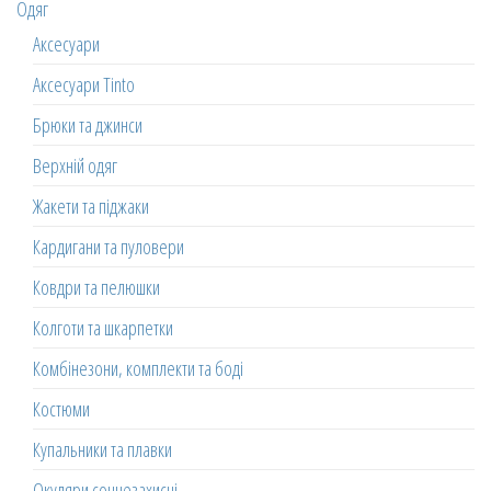
Одяг
Аксесуари
Аксесуари Tinto
Брюки та джинси
Верхній одяг
Жакети та піджаки
Кардигани та пуловери
Ковдри та пелюшки
Колготи та шкарпетки
Комбінезони, комплекти та боді
Костюми
Купальники та плавки
Окуляри сонцезахисні