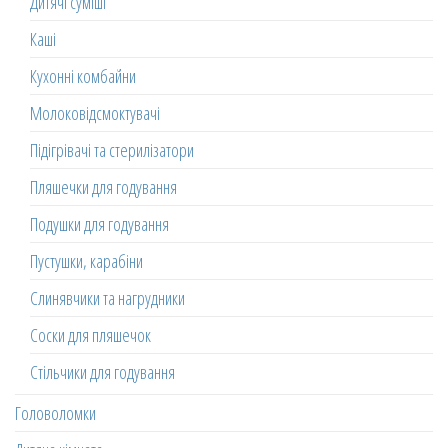
Дитячі суміші
Каші
Кухонні комбайни
Молоковідсмоктувачі
Підігрівачі та стерилізатори
Пляшечки для годування
Подушки для годування
Пустушки, карабіни
Слинявчики та нагрудники
Соски для пляшечок
Стільчики для годування
Головоломки