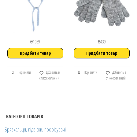
₴
1069
₴
439
Придбати товар
Придбати товар
Порівняти
Добавить в
Порівняти
Добавить в
список желаний
список желаний
КАТЕГОРІЇ ТОВАРІВ
Брязкальця, підвіски, прорізувачі