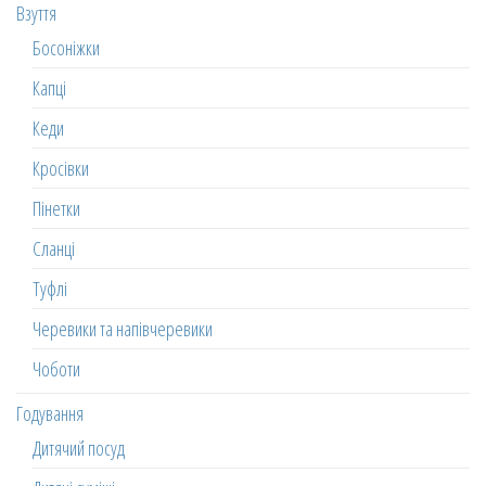
Взуття
Босоніжки
Капці
Кеди
Кросівки
Пінетки
Сланці
Туфлі
Черевики та напівчеревики
Чоботи
Годування
Дитячий посуд