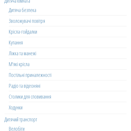
Дитяча кімната
Дитяча безпека
Зволожувачі повітря
Крісла-гойдалки
Купання
Ліжка та манежі
М'які крісла
Постільні приналежності
Радіо та відеоняні
Столики для сповивання
Ходунки
Дитячий транспорт
Велобіги