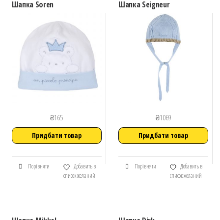
Шапка Soren
Шапка Seigneur
₴
165
₴
1069
Придбати товар
Придбати товар
Порівняти
Добавить в
Порівняти
Добавить в
список желаний
список желаний