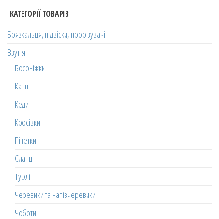
КАТЕГОРІЇ ТОВАРІВ
Брязкальця, підвіски, прорізувачі
Взуття
Босоніжки
Капці
Кеди
Кросівки
Пінетки
Сланці
Туфлі
Черевики та напівчеревики
Чоботи