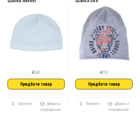
Шапка Mikkel
Шапка Dirk
₴
549
₴
559
Придбати товар
Придбати товар
Порівняти
Добавить в
Порівняти
Добавить в
список желаний
список желаний