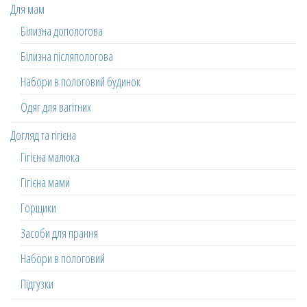
Для мам
Білизна допологова
Білизна післяпологова
Набори в пологовий будинок
Одяг для вагітних
Догляд та гігієна
Гігієна малюка
Гігієна мами
Горщики
Засоби для прання
Набори в пологовий
Підгузки