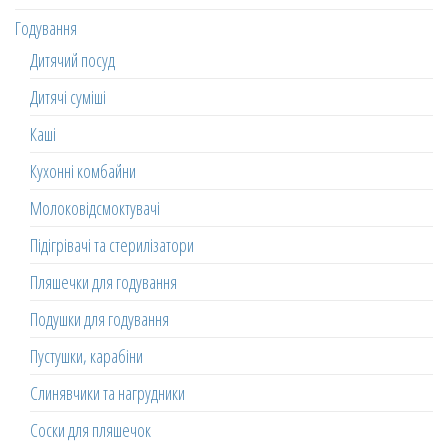
Годування
Дитячий посуд
Дитячі суміші
Каші
Кухонні комбайни
Молоковідсмоктувачі
Підігрівачі та стерилізатори
Пляшечки для годування
Подушки для годування
Пустушки, карабіни
Слинявчики та нагрудники
Соски для пляшечок