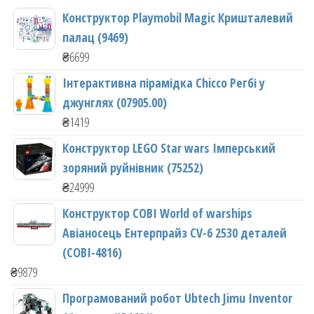
Конструктор Playmobil Magic Кришталевий
палац (9469)
₴
6699
Інтерактивна пірамідка Chicco Регбі у
джунглях (07905.00)
₴
1419
Конструктор LEGO Star wars Імперський
зоряний руйнівник (75252)
₴
24999
Конструктор COBI World of warships
Авіаносець Ентерпрайз CV-6 2530 деталей
(COBI-4816)
₴
9879
Програмований робот Ubtech Jimu Inventor