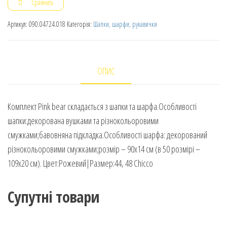
Сравнить
Артикул:
090.04724.018
Категорія:
Шапки, шарфи, рукавички
ОПИС
Комплект Pink bear складається з шапки та шарфа.Особливості
шапки:декорована вушками та різнокольоровими
смужками;бавовняна підкладка.Особливості шарфа: декорований
різнокольоровими смужками;розмір – 90х14 см (в 50 розмірі –
109х20 см). Цвет:Рожевий|Размер:44, 48 Chicco
Супутні товари