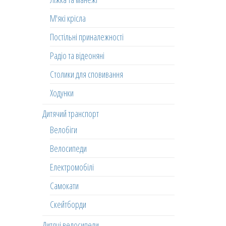
М'які крісла
Постільні приналежності
Радіо та відеоняні
Столики для сповивання
Ходунки
Дитячий транспорт
Велобіги
Велосипеди
Електромобілі
Самокати
Скейтборди
Дитячі велосипеди