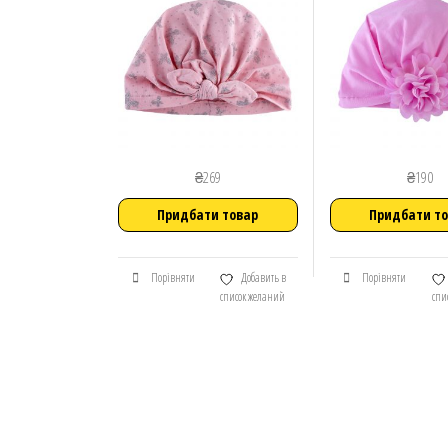
₴
269
₴
190
Придбати товар
Придбати т
Порівняти
Добавить в
Порівняти
список желаний
спи