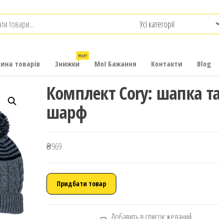
.com.ua
-
итячих
Hot!
рина товарів
Знижки
Мої Бажання
Контакти
Blog
Комплект Cory: шапка т
шарф
₴
969
Придбати товар
Добавить в список желаний