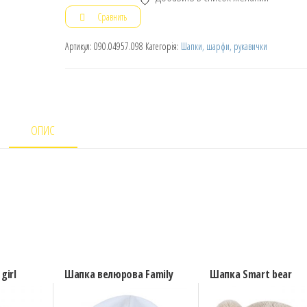
Сравнить
Артикул:
090.04957.098
Категорія:
Шапки, шарфи, рукавички
ОПИС
girl
Шапка велюрова Family
Шапка Smart bear