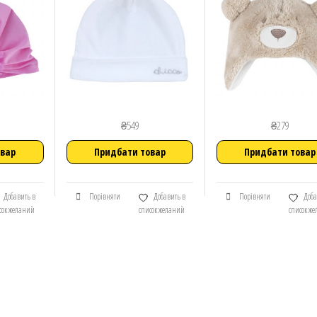
₴
549
₴
279
овар
Придбати товар
Придбати товар
Добавить в
Порівняти
Добавить в
Порівняти
Доба
сок желаний
список желаний
список ж