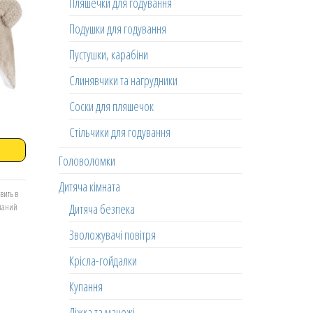
Пляшечки для годування
Подушки для годування
Пустушки, карабіни
Слинявчики та нагрудники
Соски для пляшечок
Стільчики для годування
Головоломки
Дитяча кімната
вить в
Дитяча безпека
еланий
Зволожувачі повітря
Крісла-гойдалки
Купання
Ліжка та манежі