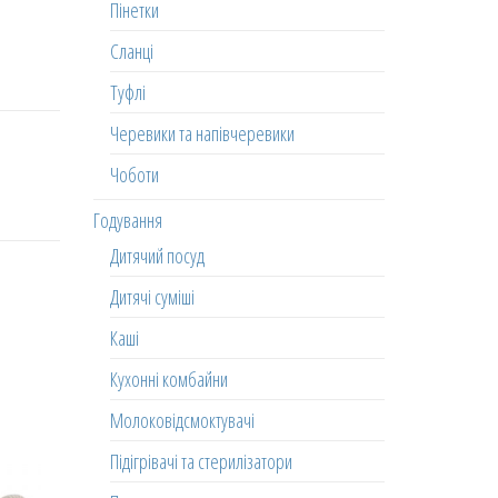
Пінетки
Сланці
Туфлі
Черевики та напівчеревики
Чоботи
Годування
Дитячий посуд
Дитячі суміші
Каші
Кухонні комбайни
Молоковідсмоктувачі
Підігрівачі та стерилізатори