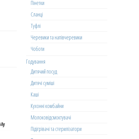
Пінетки
Сланці
Туфлі
Черевики та напівчеревики
Чоботи
Годування
Дитячий посуд
Дитячі суміші
Каші
Кухонні комбайни
Молоковідсмоктувачі
ily
Підігрівачі та стерилізатори