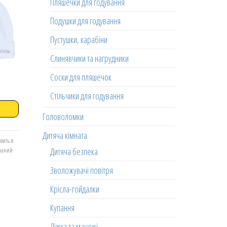
Пляшечки для годування
Подушки для годування
Пустушки, карабіни
Слинявчики та нагрудники
Соски для пляшечок
Стільчики для годування
Головоломки
Дитяча кімната
вить в
Дитяча безпека
еланий
Зволожувачі повітря
Крісла-гойдалки
Купання
Ліжка та манежі