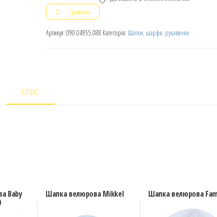
Сравнить
Артикул:
090.04955.088
Категорія:
Шапки, шарфи, рукавички
ОПИС
а Baby
Шапка велюрова Mikkel
Шапка велюрова Fam
)