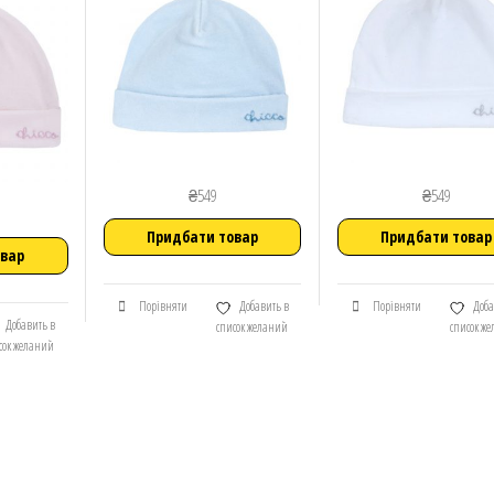
₴
549
₴
549
Придбати товар
Придбати товар
овар
Порівняти
Добавить в
Порівняти
Доба
Добавить в
список желаний
список ж
сок желаний