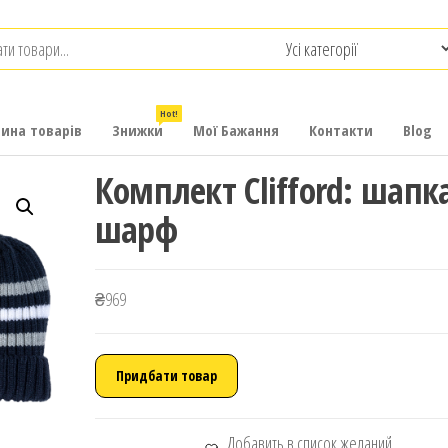
.com.ua
-
итячих
Hot!
рина товарів
Знижки
Мої Бажання
Контакти
Blog
Комплект Clifford: шапк
шарф
₴
969
Придбати товар
Добавить в список желаний