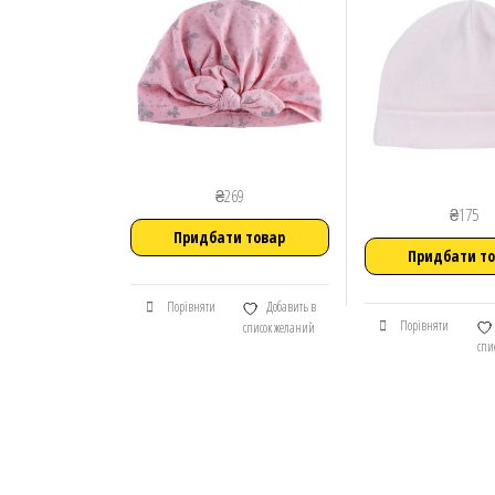
₴
269
₴
175
Придбати товар
Придбати т
Порівняти
Добавить в
Порівняти
список желаний
спи