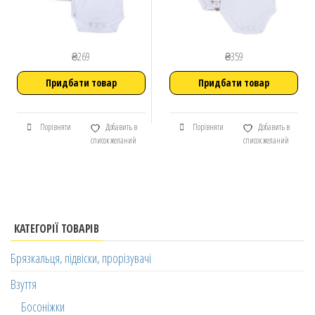
₴
269
₴
359
Придбати товар
Придбати товар
Порівняти
Добавить в
Порівняти
Добавить в
список желаний
список желаний
КАТЕГОРІЇ ТОВАРІВ
Брязкальця, підвіски, прорізувачі
Взуття
Босоніжки