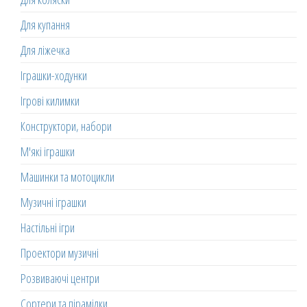
Для купання
Для ліжечка
Іграшки-ходунки
Ігрові килимки
Конструктори, набори
М'які іграшки
Машинки та мотоцикли
Музичні іграшки
Настільні ігри
Проектори музичні
Розвиваючі центри
Сортери та пірамідки