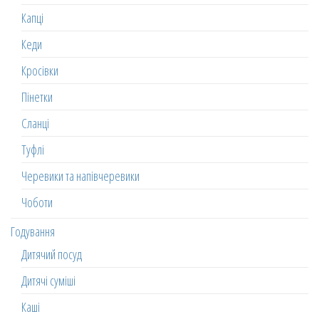
Капці
Кеди
Кросівки
Пінетки
Сланці
Туфлі
Черевики та напівчеревики
Чоботи
Годування
Дитячий посуд
Дитячі суміші
Каші