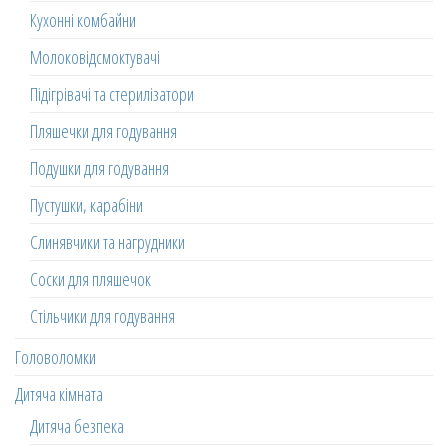
Кухонні комбайни
Молоковідсмоктувачі
Підігрівачі та стерилізатори
Пляшечки для годування
Подушки для годування
Пустушки, карабіни
Слинявчики та нагрудники
Соски для пляшечок
Стільчики для годування
Головоломки
Дитяча кімната
Дитяча безпека