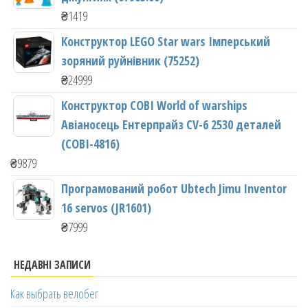
₴
1419
Конструктор LEGO Star wars Імперський
зоряний руйнівник (75252)
₴
24999
Конструктор COBI World of warships
Авіаносець Ентерпрайз CV-6 2530 деталей
(COBI-4816)
₴
9879
Програмований робот Ubtech Jimu Inventor
16 servos (JR1601)
₴
7999
НЕДАВНІ ЗАПИСИ
Как выбрать велобег