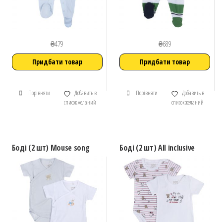
₴
479
₴
689
Придбати товар
Придбати товар
Порівняти
Добавить в
Порівняти
Добавить в
список желаний
список желаний
Боді (2 шт) Mouse song
Боді (2 шт) All inclusive