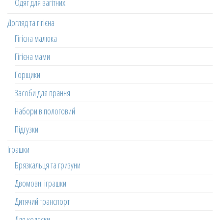
Одяг для вагітних
Догляд та гігієна
Гігієна малюка
Гігієна мами
Горщики
Засоби для прання
Набори в пологовий
Підгузки
Іграшки
Брязкальця та гризуни
Двомовні іграшки
Дитячий транспорт
Для коляски