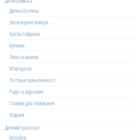
Дитяча кімната
Дитяча безпека
Зволожувачі повітря
Крісла-гойдалки
Купання
Ліжка та манежі
М'які крісла
Постільні приналежності
Радіо та відеоняні
Столики для сповивання
Ходунки
Дитячий транспорт
Велобіги