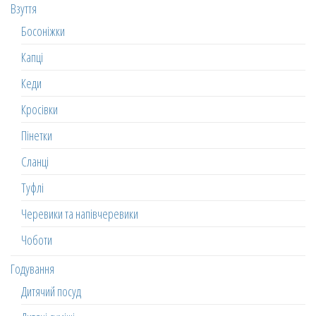
Взуття
Босоніжки
Капці
Кеди
Кросівки
Пінетки
Сланці
Туфлі
Черевики та напівчеревики
Чоботи
Годування
Дитячий посуд