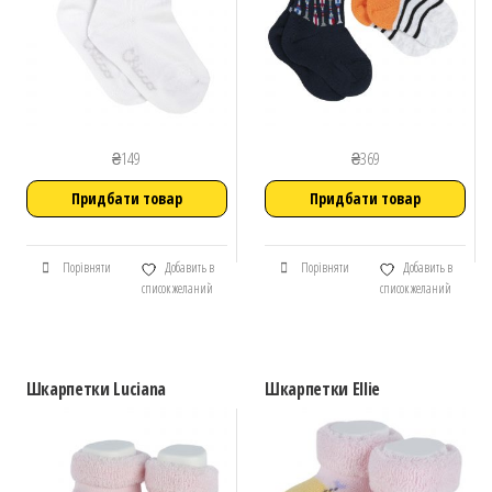
₴
149
₴
369
Придбати товар
Придбати товар
Порівняти
Добавить в
Порівняти
Добавить в
список желаний
список желаний
Шкарпетки Luciana
Шкарпетки Ellie