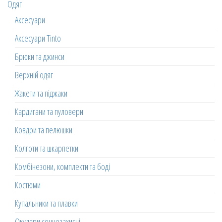
Одяг
Аксесуари
Аксесуари Tinto
Брюки та джинси
Верхній одяг
Жакети та піджаки
Кардигани та пуловери
Ковдри та пелюшки
Колготи та шкарпетки
Комбінезони, комплекти та боді
Костюми
Купальники та плавки
Окуляри сонцезахисні