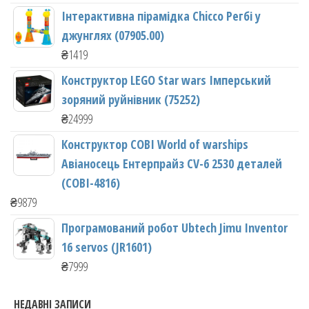
Інтерактивна пірамідка Chicco Регбі у
джунглях (07905.00)
₴
1419
Конструктор LEGO Star wars Імперський
зоряний руйнівник (75252)
₴
24999
Конструктор COBI World of warships
Авіаносець Ентерпрайз CV-6 2530 деталей
(COBI-4816)
₴
9879
Програмований робот Ubtech Jimu Inventor
16 servos (JR1601)
₴
7999
НЕДАВНІ ЗАПИСИ