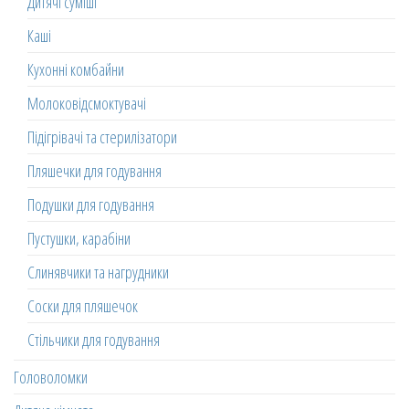
Дитячі суміші
Каші
Кухонні комбайни
Молоковідсмоктувачі
Підігрівачі та стерилізатори
Пляшечки для годування
Подушки для годування
Пустушки, карабіни
Слинявчики та нагрудники
Соски для пляшечок
Стільчики для годування
Головоломки