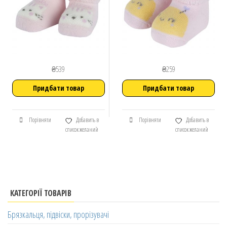
₴
539
₴
259
Придбати товар
Придбати товар
Порівняти
Добавить в
Порівняти
Добавить в
список желаний
список желаний
КАТЕГОРІЇ ТОВАРІВ
Брязкальця, підвіски, прорізувачі