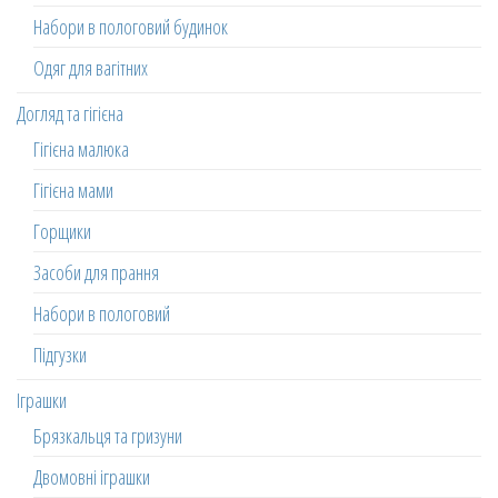
Набори в пологовий будинок
Одяг для вагітних
Догляд та гігієна
Гігієна малюка
Гігієна мами
Горщики
Засоби для прання
Набори в пологовий
Підгузки
Іграшки
Брязкальця та гризуни
Двомовні іграшки