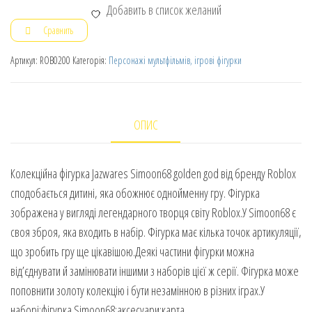
Добавить в список желаний
Сравнить
Артикул:
ROB0200
Категорія:
Персонажі мультфільмів, ігрові фігурки
ОПИС
Колекційна фігурка Jazwares Simoon68 golden god від бренду Roblox
сподобається дитині, яка обожнює однойменну гру. Фігурка
зображена у вигляді легендарного творця світу Roblox.У Simoon68 є
своя зброя, яка входить в набір. Фігурка має кілька точок артикуляції,
що зробить гру ще цікавішою.Деякі частини фігурки можна
від’єднувати й замінювати іншими з наборів цієї ж серії. Фігурка може
поповнити золоту колекцію і бути незамінною в різних іграх.У
наборі:фігурка Simoon68;аксесуари;карта