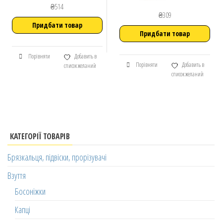
₴
514
₴
309
Придбати товар
Придбати товар
Порівняти
Добавить в
Порівняти
Добавить в
список желаний
список желаний
КАТЕГОРІЇ ТОВАРІВ
Брязкальця, підвіски, прорізувачі
Взуття
Босоніжки
Капці