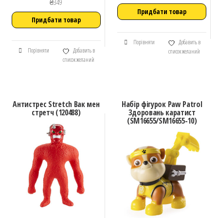
₴
349
Придбати товар
Придбати товар
Порівняти
Добавить в
Порівняти
Добавить в
список желаний
список желаний
Антистрес Stretch Вак мен
Набір фігурок Paw Patrol
стретч (120488)
Здоровань каратист
(SM16655/SM16655-10)