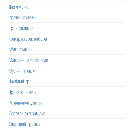
Для ліжечка
Іграшки-ходунки
Ігрові килимки
Конструктори, набори
М'які іграшки
Машинки та мотоцикли
Музичні іграшки
Настільні ігри
Проектори музичні
Розвиваючі центри
Сортери та пірамідки
Спортивні іграшки