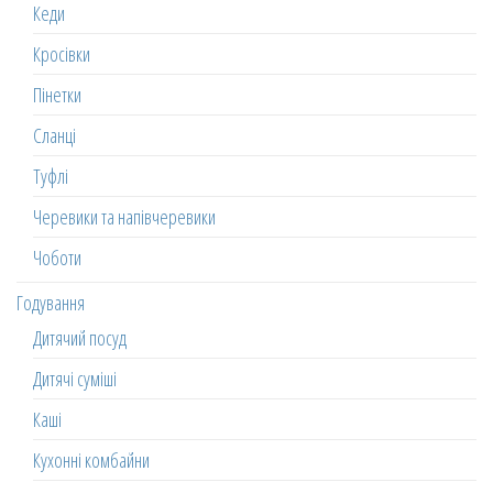
Кеди
Кросівки
Пінетки
Сланці
Туфлі
Черевики та напівчеревики
Чоботи
Годування
Дитячий посуд
Дитячі суміші
Каші
Кухонні комбайни