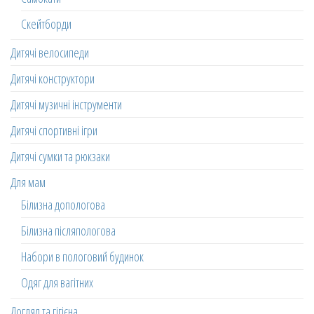
Скейтборди
Дитячі велосипеди
Дитячі конструктори
Дитячі музичні інструменти
Дитячі спортивні ігри
Дитячі сумки та рюкзаки
Для мам
Білизна допологова
Білизна післяпологова
Набори в пологовий будинок
Одяг для вагітних
Догляд та гігієна