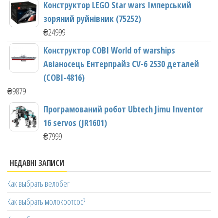
Конструктор LEGO Star wars Імперський
зоряний руйнівник (75252)
₴
24999
Конструктор COBI World of warships
Авіаносець Ентерпрайз CV-6 2530 деталей
(COBI-4816)
₴
9879
Програмований робот Ubtech Jimu Inventor
16 servos (JR1601)
₴
7999
НЕДАВНІ ЗАПИСИ
Как выбрать велобег
Как выбрать молокоотсос?