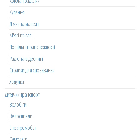
Крісла-гойдалки
Купання
Ліжка та манежі
М'які крісла
Постільні приналежності
Радіо та відеоняні
Столики для сповивання
Ходунки
Дитячий транспорт
Велобіги
Велосипеди
Електромобілі
Самокати