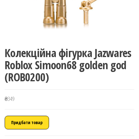
Колекційна фігурка Jazwares
Roblox Simoon68 golden god
(ROB0200)
₴
349
Придбати товар