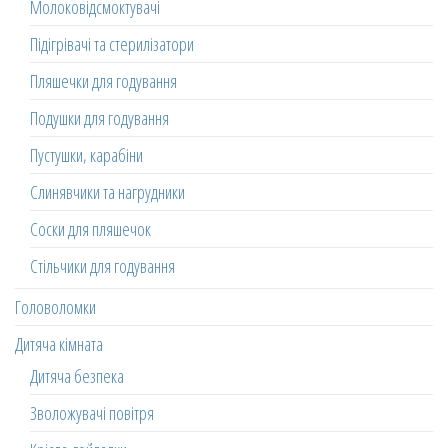
Молоковідсмоктувачі
Підігрівачі та стерилізатори
Пляшечки для годування
Подушки для годування
Пустушки, карабіни
Слинявчики та нагрудники
Соски для пляшечок
Стільчики для годування
Головоломки
Дитяча кімната
Дитяча безпека
Зволожувачі повітря