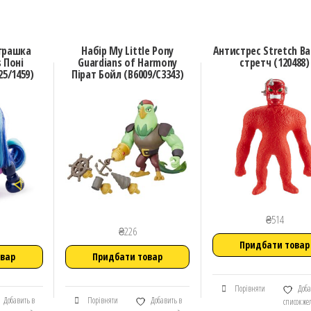
іграшка
Набір My Little Pony
Антистрес Stretch В
 Поні
Guardians of Harmony
стретч (120488)
5/1459)
Пірат Бойл (B6009/C3343)
₴
514
₴
226
Придбати товар
овар
Придбати товар
Порівняти
Доба
Добавить в
Порівняти
Добавить в
список ж