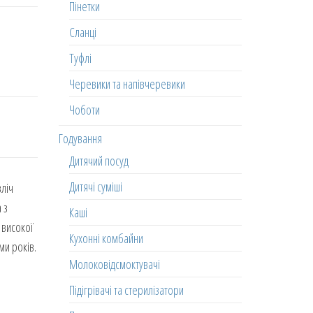
Пінетки
Сланці
Туфлі
Черевики та напівчеревики
Чоботи
Годування
Дитячий посуд
Дитячі суміші
зліч
 з
Каші
 високої
Кухонні комбайни
ми років.
Молоковідсмоктувачі
Підігрівачі та стерилізатори