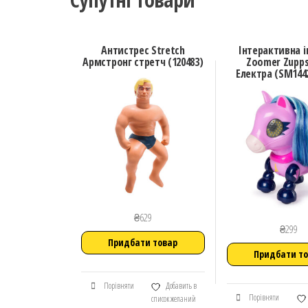
Антистрес Stretch
Інтерактивна 
Армстронг стретч (120483)
Zoomer Zupps
Електра (SM1442
₴
629
₴
299
Придбати товар
Придбати т
Порівняти
Добавить в
Порівняти
список желаний