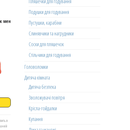
Пляшечки для годування
Подушки для годування
ак мен
Пустушки, карабіни
Слинявчики та нагрудники
Соски для пляшечок
Стільчики для годування
Головоломки
Дитяча кімната
Дитяча безпека
Зволожувачі повітря
Крісла-гойдалки
Купання
вить в
еланий
Ліжка та манежі