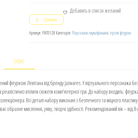
Добавить в список желаний
Сравнить
Артикул:
FNT0128
Категорія:
Персонажі мультфільмів, ігрові фігурки
ОПИС
влений фігуркою Левітана від бренду Jazwares. У віртуального персонажа бе
 та реалістично втілити сюжети комп’ютерної гри. До набору входить: фігурка
олекціонера. Всі деталі набору виконані з безпечного та міцного пластику
иває образне мислення, уяву, творчі здібності. Рекомендований вік – від 8-