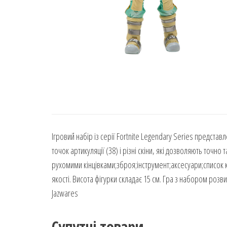
Ігровий набір із серії Fortnite Legendary Series предста
точок артикуляції (38) і різні скіни, які дозволяють точно
рухомими кінцівками;зброя;інструмент;аксесуари;список к
якості. Висота фігурки складає 15 см. Гра з набором розв
Jazwares
Супутні товари