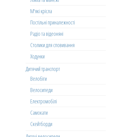
М'які крісла
Постільні приналежності
Радіо та відеоняні
Столики для сповивання
Ходунки
Дитячий транспорт
Велобіги
Велосипеди
Електромобілі
Самокати
Скейтборди
Дитячі велосипеди