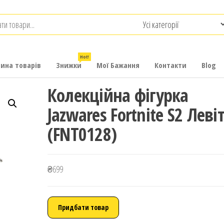
.com.ua
-
итячих
Hot!
рина товарів
Знижки
Мої Бажання
Контакти
Blog
Колекційна фігурка
Jazwares Fortnite S2 Леві
(FNT0128)
₴
699
Придбати товар