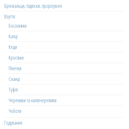
Брязкальця, підвіски, прорізувачі
Взуття
Босоніжки
Капці
Кеди
Кросівки
Пінетки
Сланці
Туфлі
Черевики та напівчеревики
Чоботи
Годування