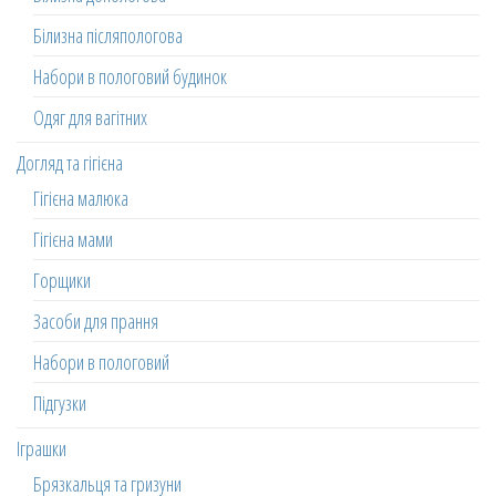
Білизна післяпологова
Набори в пологовий будинок
Одяг для вагітних
Догляд та гігієна
Гігієна малюка
Гігієна мами
Горщики
Засоби для прання
Набори в пологовий
Підгузки
Іграшки
Брязкальця та гризуни