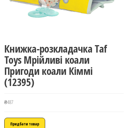
Книжка-розкладачка Taf
Toys Мрійливі коали
Пригоди коали Кіммі
(12395)
₴
487
Придбати товар