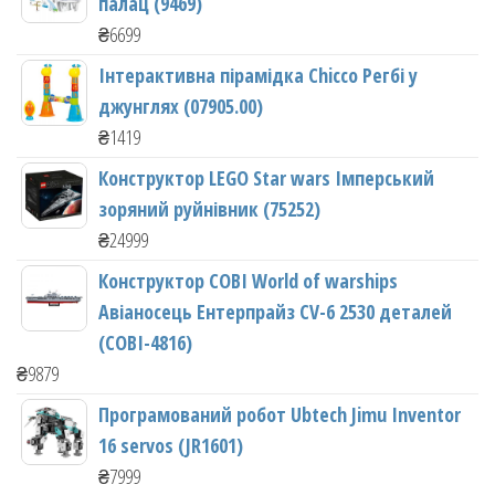
палац (9469)
₴
6699
Інтерактивна пірамідка Chicco Регбі у
джунглях (07905.00)
₴
1419
Конструктор LEGO Star wars Імперський
зоряний руйнівник (75252)
₴
24999
Конструктор COBI World of warships
Авіаносець Ентерпрайз CV-6 2530 деталей
(COBI-4816)
₴
9879
Програмований робот Ubtech Jimu Inventor
16 servos (JR1601)
₴
7999