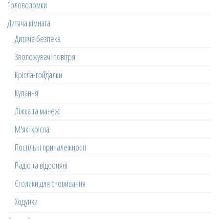
Головоломки
Дитяча кімната
Дитяча безпека
Зволожувачі повітря
Крісла-гойдалки
Купання
Ліжка та манежі
М'які крісла
Постільні приналежності
Радіо та відеоняні
Столики для сповивання
Ходунки