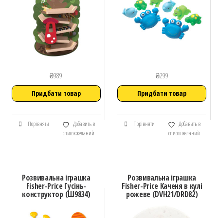
₴
989
₴
299
Придбати товар
Придбати товар
Порівняти
Добавить в
Порівняти
Добавить в
список желаний
список желаний
Розвивальна іграшка
Розвивальна іграшка
Fisher-Price Гусінь-
Fisher-Price Каченя в кулі
конструктор (Ш9834)
рожеве (DVH21/DRD82)