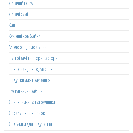
Дитячий посуд
Дитячі суміші
Каші
Кухонні комбайни
Молоковідсмоктувачі
Підігрівачі та стерилізатори
Пляшечки для годування
Подушки для годування
Пустушки, карабіни
Слинявчики та нагрудники
Соски для пляшечок
Стільчики для годування