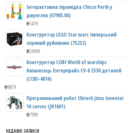
Інтерактивна пірамідка Chicco Регбі у
джунглях (07905.00)
₴
1419
Конструктор LEGO Star wars Імперський
зоряний руйнівник (75252)
₴
24999
Конструктор COBI World of warships
Авіаносець Ентерпрайз CV-6 2530 деталей
(COBI-4816)
₴
9879
Програмований робот Ubtech Jimu Inventor
16 servos (JR1601)
₴
7999
НЕДАВНІ ЗАПИСИ