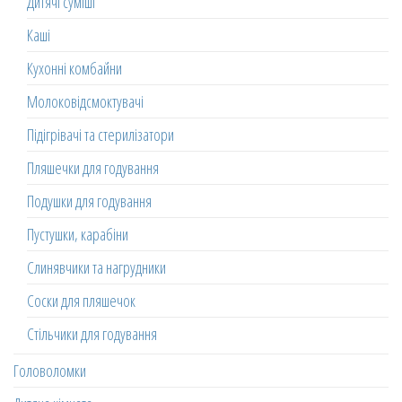
Дитячі суміші
Каші
Кухонні комбайни
Молоковідсмоктувачі
Підігрівачі та стерилізатори
Пляшечки для годування
Подушки для годування
Пустушки, карабіни
Слинявчики та нагрудники
Соски для пляшечок
Стільчики для годування
Головоломки