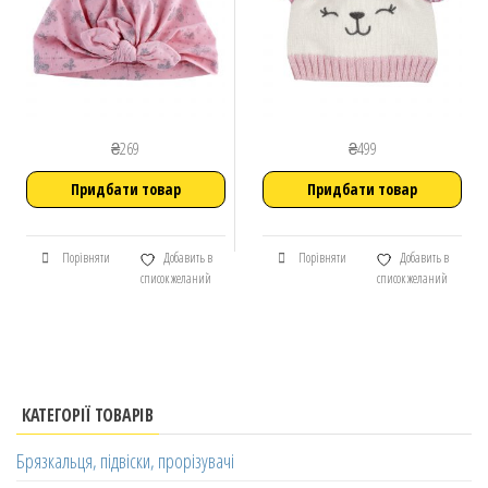
₴
269
₴
499
Придбати товар
Придбати товар
Порівняти
Добавить в
Порівняти
Добавить в
список желаний
список желаний
КАТЕГОРІЇ ТОВАРІВ
Брязкальця, підвіски, прорізувачі