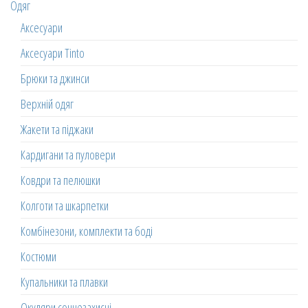
Одяг
Аксесуари
Аксесуари Tinto
Брюки та джинси
Верхній одяг
Жакети та піджаки
Кардигани та пуловери
Ковдри та пелюшки
Колготи та шкарпетки
Комбінезони, комплекти та боді
Костюми
Купальники та плавки
Окуляри сонцезахисні