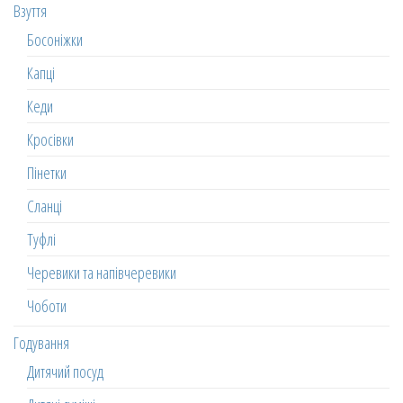
Взуття
Босоніжки
Капці
Кеди
Кросівки
Пінетки
Сланці
Туфлі
Черевики та напівчеревики
Чоботи
Годування
Дитячий посуд