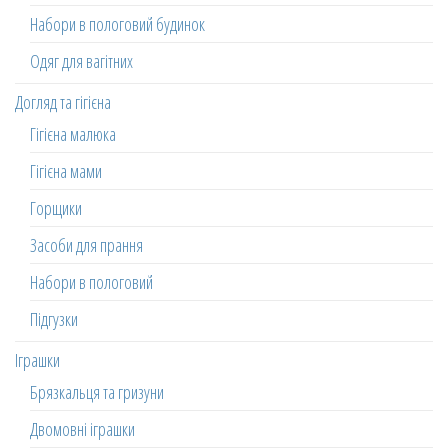
Набори в пологовий будинок
Одяг для вагітних
Догляд та гігієна
Гігієна малюка
Гігієна мами
Горщики
Засоби для прання
Набори в пологовий
Підгузки
Іграшки
Брязкальця та гризуни
Двомовні іграшки