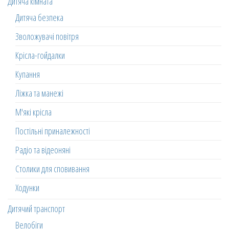
Дитяча кімната
Дитяча безпека
Зволожувачі повітря
Крісла-гойдалки
Купання
Ліжка та манежі
М'які крісла
Постільні приналежності
Радіо та відеоняні
Столики для сповивання
Ходунки
Дитячий транспорт
Велобіги