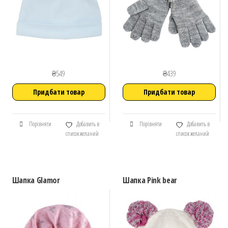
₴
549
₴
439
Придбати товар
Придбати товар
Порівняти
Добавить в
Порівняти
Добавить в
список желаний
список желаний
Шапка Glamor
Шапка Pink bear