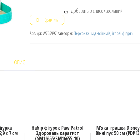
Добавить в список желаний
Сравнить
Артикул:
WZ6599Z
Категорія:
Персонажі мультфільмів, ігрові фігурки
ОПИС
ігурка
Набір фігурок Paw Patrol
М’яка іграшка Disney
2,9 х 7 см
Здоровань каратист
Вінні пух 50 см (PDP13
(SM16655/SM16655-10)