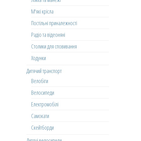
М'які крісла
Постільні приналежності
Радіо та відеоняні
Столики для сповивання
Ходунки
Дитячий транспорт
Велобіги
Велосипеди
Електромобілі
Самокати
Скейтборди
Дитячі велосипеди