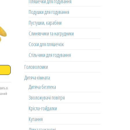
Пляшечки для годування
Подушки для годування
Пустушки, карабіни
Слинявчики та нагрудники
Соски для пляшечок
Стільчики для годування
Головоломки
Дитяча кімната
Дитяча безпека
вить в
еланий
Зволожувачі повітря
Крісла-гойдалки
Купання
Ліжка та манежі