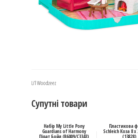
Li’l Woodzeez
Супутні товари
Набір My Little Pony
Пластикова ф
Guardians of Harmony
Schleich Коза 8 х 
Пірат Бойл (B6009/C3343)
(13828)