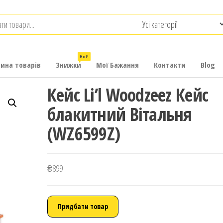
.com.ua
-
итячих
Hot!
рина товарів
Знижки
Мої Бажання
Контакти
Blog
Кейс Li’l Woodzeez Кейс
блакитний Вітальня
(WZ6599Z)
₴
899
Придбати товар