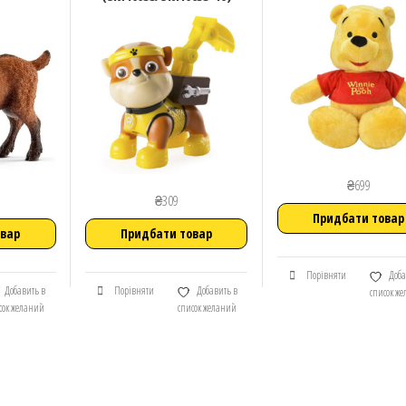
₴
699
₴
309
Придбати товар
овар
Придбати товар
Порівняти
Доба
Добавить в
Порівняти
Добавить в
список ж
сок желаний
список желаний