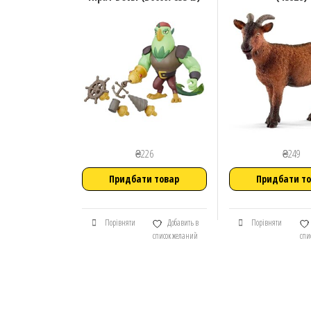
₴
226
₴
249
Придбати товар
Придбати т
Порівняти
Добавить в
Порівняти
список желаний
спи