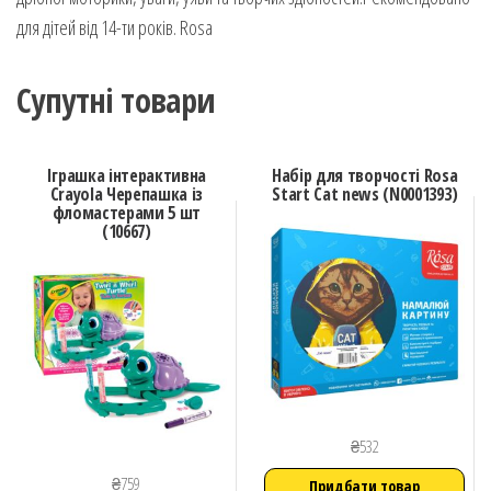
для дітей від 14-ти років. Rosa
Супутні товари
Іграшка інтерактивна
Набір для творчості Rosa
Crayola Черепашка із
Start Cat news (N0001393)
фломастерами 5 шт
(10667)
₴
532
₴
759
Придбати товар