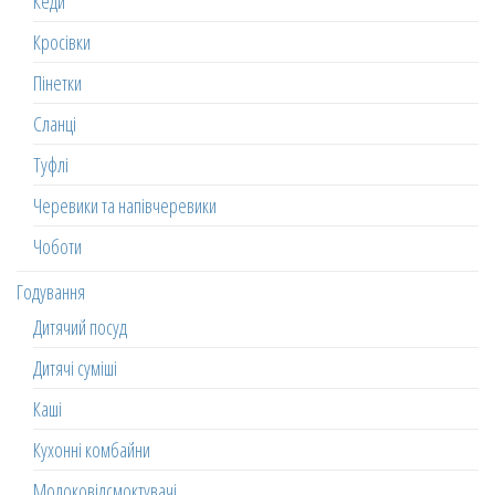
Кеди
Кросівки
Пінетки
Сланці
Туфлі
Черевики та напівчеревики
Чоботи
Годування
Дитячий посуд
Дитячі суміші
Каші
Кухонні комбайни
Молоковідсмоктувачі