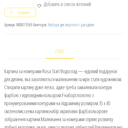
Добавить в список желаний
Сравнить
Артикул:
N00013565
Категорія:
Набори для творчості і рукоділля
ОПИС
Картина за номерами Rosa Start Водоспад — чудовий подарунок
для дитини, яка захоплюється малюванням та мріє стати художником.
Створити картину дуже легко, адже треба замалювати контури
фарбою з відповідним кольором.У наборі:полотно з
пронумерованими контурами на підрамнику розміром 35 х 45
см;пензлик;схема картини;набір акрилових фарб;кольорове
зображення картини.Малювання за номерами сприяє розвитку
дрібної моторики, уваги, уяви та творчих здібностей.Рекомендовано