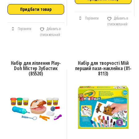
Придбати товар
Порівняти
Добавить в
список желаний
Порівняти
Добавить в
список желаний
Набір для ліплення Play-
Набір для творчості Мій
Doh Містер Зубастик
перший пазл-наклейка (81-
(В5520)
8113)