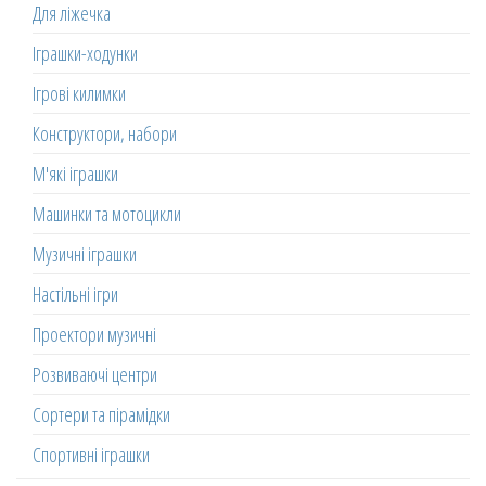
Для ліжечка
Іграшки-ходунки
Ігрові килимки
Конструктори, набори
М'які іграшки
Машинки та мотоцикли
Музичні іграшки
Настільні ігри
Проектори музичні
Розвиваючі центри
Сортери та пірамідки
Спортивні іграшки