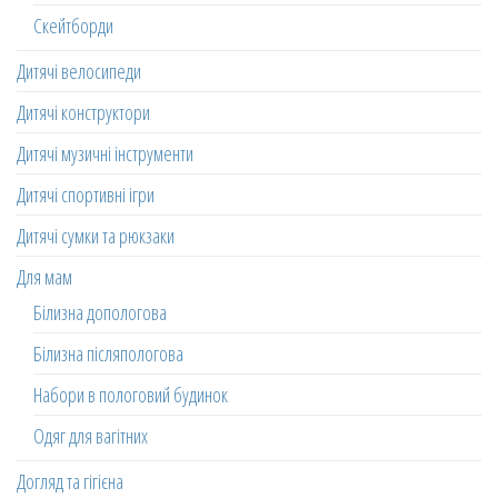
Скейтборди
Дитячі велосипеди
Дитячі конструктори
Дитячі музичні інструменти
Дитячі спортивні ігри
Дитячі сумки та рюкзаки
Для мам
Білизна допологова
Білизна післяпологова
Набори в пологовий будинок
Одяг для вагітних
Догляд та гігієна