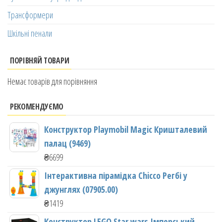
Трансформери
Шкільні пенали
ПОРІВНЯЙ ТОВАРИ
Немає товарів для порівняння
РЕКОМЕНДУЄМО
Конструктор Playmobil Magic Кришталевий
палац (9469)
₴
6699
Інтерактивна пірамідка Chicco Регбі у
джунглях (07905.00)
₴
1419
Конструктор LEGO Star wars Імперський