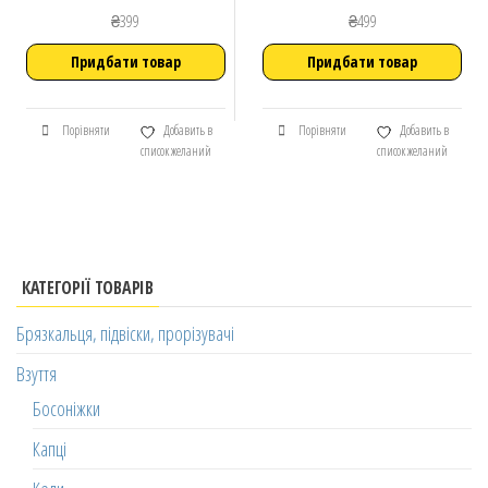
₴
399
₴
499
Придбати товар
Придбати товар
Порівняти
Добавить в
Порівняти
Добавить в
список желаний
список желаний
КАТЕГОРІЇ ТОВАРІВ
Брязкальця, підвіски, прорізувачі
Взуття
Босоніжки
Капці