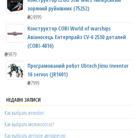
зоряний руйнівник (75252)
₴
24999
Конструктор COBI World of warships
Авіаносець Ентерпрайз CV-6 2530 деталей
(COBI-4816)
₴
9879
Програмований робот Ubtech Jimu Inventor
16 servos (JR1601)
₴
7999
НЕДАВНІ ЗАПИСИ
Как выбрать велобег
Как выбрать молокоотсос?
Как выбрать детское автокресло