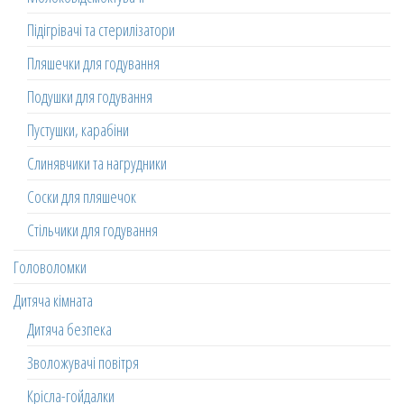
Підігрівачі та стерилізатори
Пляшечки для годування
Подушки для годування
Пустушки, карабіни
Слинявчики та нагрудники
Соски для пляшечок
Стільчики для годування
Головоломки
Дитяча кімната
Дитяча безпека
Зволожувачі повітря
Крісла-гойдалки