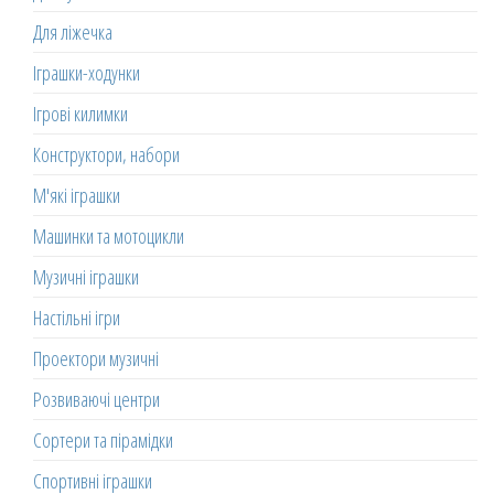
Для ліжечка
Іграшки-ходунки
Ігрові килимки
Конструктори, набори
М'які іграшки
Машинки та мотоцикли
Музичні іграшки
Настільні ігри
Проектори музичні
Розвиваючі центри
Сортери та пірамідки
Спортивні іграшки