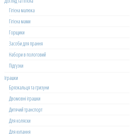
Догляд та гігієна
Гігієна малюка
Гігієна мами
Горщики
Засоби для прання
Набори в пологовий
Підгузки
Іграшки
Брязкальця та гризуни
Двомовні іграшки
Дитячий транспорт
Для коляски
Для купання