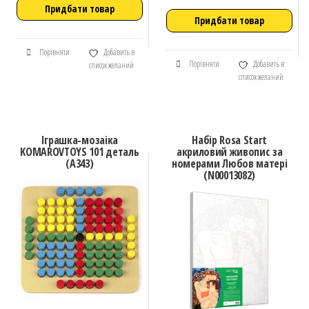
Придбати товар
Придбати товар
Порівняти
Добавить в
Порівняти
Добавить в
список желаний
список желаний
Іграшка-мозаіка
Набір Rosa Start
KOMAROVTOYS 101 деталь
акриловий живопис за
(А343)
номерами Любов матері
(N00013082)