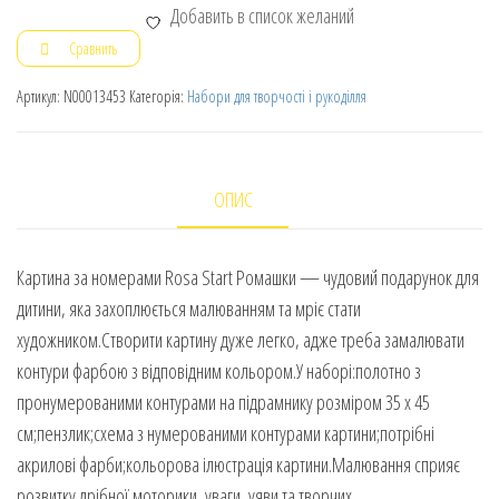
Добавить в список желаний
Сравнить
Артикул:
N00013453
Категорія:
Набори для творчості і рукоділля
ОПИС
Картина за номерами Rosa Start Ромашки — чудовий подарунок для
дитини, яка захоплюється малюванням та мріє стати
художником.Створити картину дуже легко, адже треба замалювати
контури фарбою з відповідним кольором.У наборі:полотно з
пронумерованими контурами на підрамнику розміром 35 х 45
см;пензлик;схема з нумерованими контурами картини;потрібні
акрилові фарби;кольорова ілюстрація картини.Малювання сприяє
розвитку дрібної моторики, уваги, уяви та творчих