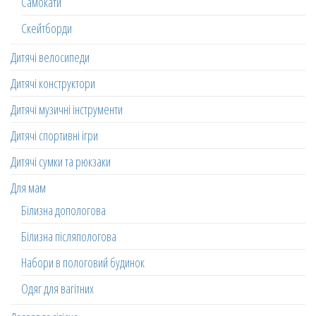
Самокати
Скейтборди
Дитячі велосипеди
Дитячі конструктори
Дитячі музичні інструменти
Дитячі спортивні ігри
Дитячі сумки та рюкзаки
Для мам
Білизна допологова
Білизна післяпологова
Набори в пологовий будинок
Одяг для вагітних