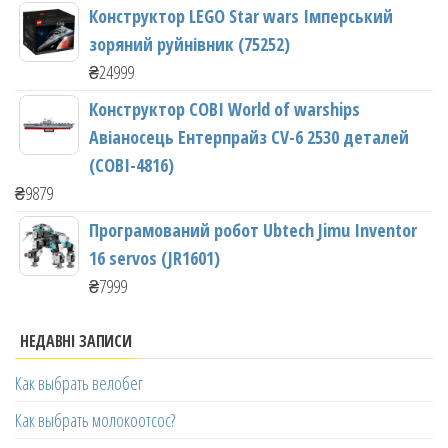
Конструктор LEGO Star wars Імперський
зоряний руйнівник (75252)
₴
24999
Конструктор COBI World of warships
Авіаносець Ентерпрайз CV-6 2530 деталей
(COBI-4816)
₴
9879
Програмований робот Ubtech Jimu Inventor
16 servos (JR1601)
₴
7999
НЕДАВНІ ЗАПИСИ
Как выбрать велобег
Как выбрать молокоотсос?