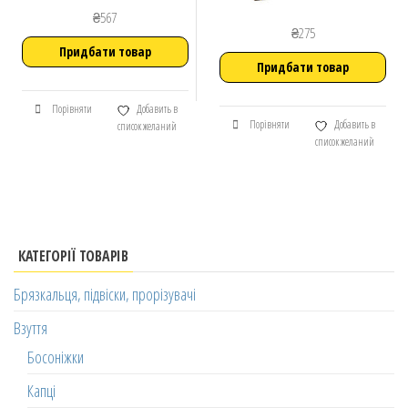
₴
567
₴
275
Придбати товар
Придбати товар
Порівняти
Добавить в
Порівняти
Добавить в
список желаний
список желаний
КАТЕГОРІЇ ТОВАРІВ
Брязкальця, підвіски, прорізувачі
Взуття
Босоніжки
Капці