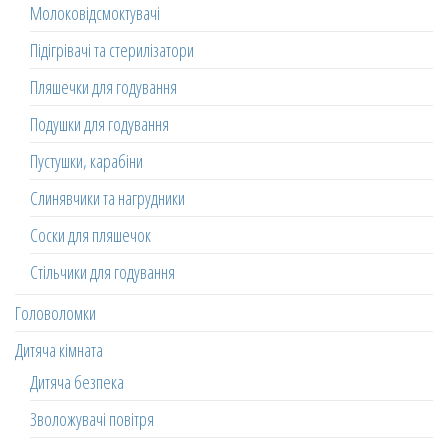
Молоковідсмоктувачі
Підігрівачі та стерилізатори
Пляшечки для годування
Подушки для годування
Пустушки, карабіни
Слинявчики та нагрудники
Соски для пляшечок
Стільчики для годування
Головоломки
Дитяча кімната
Дитяча безпека
Зволожувачі повітря