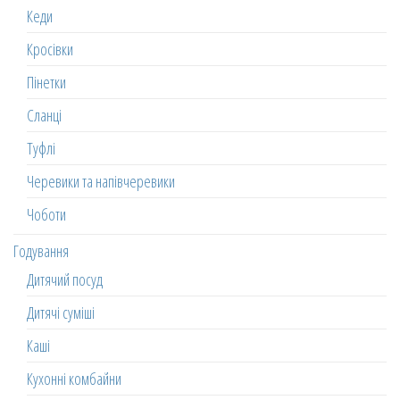
Кеди
Кросівки
Пінетки
Сланці
Туфлі
Черевики та напівчеревики
Чоботи
Годування
Дитячий посуд
Дитячі суміші
Каші
Кухонні комбайни