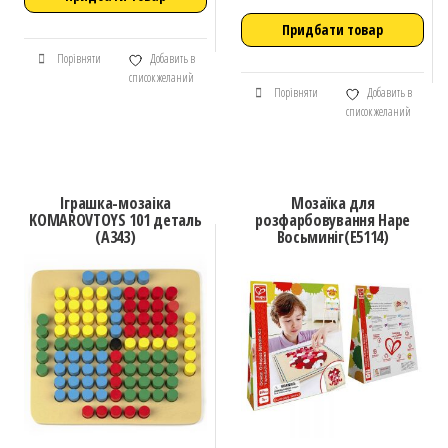
Придбати товар
Порівняти
Добавить в
список желаний
Порівняти
Добавить в
список желаний
Іграшка-мозаіка
Мозаїка для
KOMAROVTOYS 101 деталь
розфарбовування Hape
(А343)
Восьминіг(E5114)