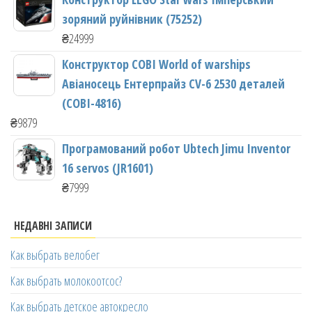
зоряний руйнівник (75252)
₴
24999
Конструктор COBI World of warships
Авіаносець Ентерпрайз CV-6 2530 деталей
(COBI-4816)
₴
9879
Програмований робот Ubtech Jimu Inventor
16 servos (JR1601)
₴
7999
НЕДАВНІ ЗАПИСИ
Как выбрать велобег
Как выбрать молокоотсос?
Как выбрать детское автокресло