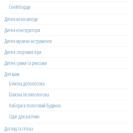
Скейтборди
Дитячі велосипеди
Дитячі конструктори
Дитячі музичні інструменти
Дитячі спортивні ігри
Дитячі сумки та рюкзаки
Для мам
Білизна допологова
Білизна післяпологова
Набори в пологовий будинок
Одяг для вагітних
Догляд та гігієна