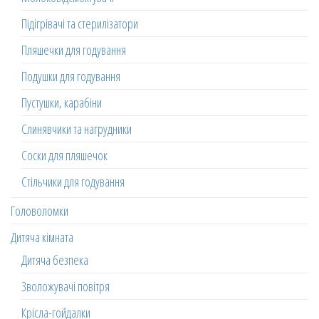
Підігрівачі та стерилізатори
Пляшечки для годування
Подушки для годування
Пустушки, карабіни
Слинявчики та нагрудники
Соски для пляшечок
Стільчики для годування
Головоломки
Дитяча кімната
Дитяча безпека
Зволожувачі повітря
Крісла-гойдалки