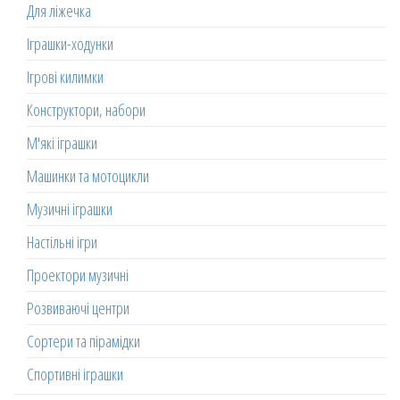
Для ліжечка
Іграшки-ходунки
Ігрові килимки
Конструктори, набори
М'які іграшки
Машинки та мотоцикли
Музичні іграшки
Настільні ігри
Проектори музичні
Розвиваючі центри
Сортери та пірамідки
Спортивні іграшки