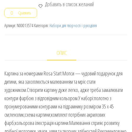
Добавить в список желаний
Сравнить
Артикул:
N00013574
Категорія:
Набори для творчості і рукоділля
ОПИС
Картина за номерами Rosa Start Мопси — чудовий подарунок для
дитини, яка захоплюється малюванням та мріє стати
художником.Створити картину дуже легко, адже треба замалювати
контури фарбою з відповідним кольором.У наборі:полотно з
пронумерованими контурами на підрамнику розміром 35 х 45
см;пензлик;схема картини;комплект потрібних акрилових
фарб;кольорова ілюстрація картини.Малювання сприяє розвитку
дрібної моторики, уваги, уяви та творчих здібностей.Рекомендовано