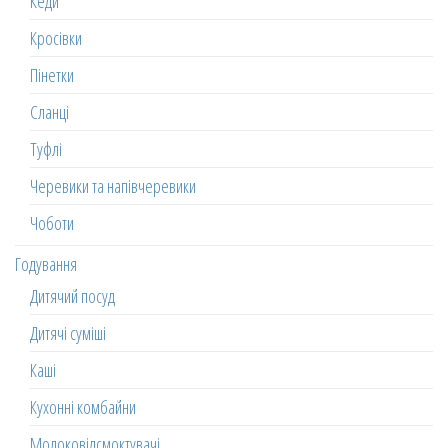
Кеди
Кросівки
Пінетки
Сланці
Туфлі
Черевики та напівчеревики
Чоботи
Годування
Дитячий посуд
Дитячі суміші
Каші
Кухонні комбайни
Молоковідсмоктувачі