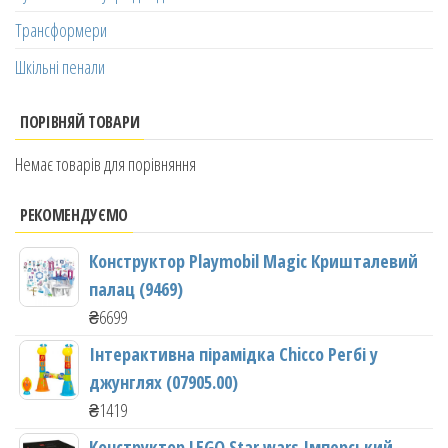
Трансформери
Шкільні пенали
ПОРІВНЯЙ ТОВАРИ
Немає товарів для порівняння
РЕКОМЕНДУЄМО
Конструктор Playmobil Magic Кришталевий
палац (9469)
₴
6699
Інтерактивна пірамідка Chicco Регбі у
джунглях (07905.00)
₴
1419
Конструктор LEGO Star wars Імперський