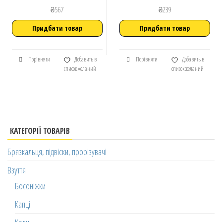
₴
567
₴
239
Придбати товар
Придбати товар
Порівняти
Добавить в
Порівняти
Добавить в
список желаний
список желаний
КАТЕГОРІЇ ТОВАРІВ
Брязкальця, підвіски, прорізувачі
Взуття
Босоніжки
Капці