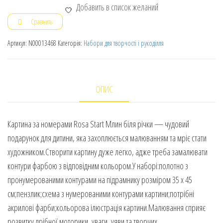
Добавить в список желаний
Сравнить
Артикул:
N00013468
Категорія:
Набори для творчості і рукоділля
ОПИС
Картина за номерами Rosa Start Млин біля річки — чудовий
подарунок для дитини, яка захоплюється малюванням та мріє стати
художником.Створити картину дуже легко, адже треба замалювати
контури фарбою з відповідним кольором.У наборі:полотно з
пронумерованими контурами на підрамнику розміром 35 х 45
см;пензлик;схема з нумерованими контурами картини;потрібні
акрилові фарби;кольорова ілюстрація картини.Малювання сприяє
розвитку дрібної моторики, уваги, уяви та творчих