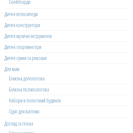
Скейтборди
Дитячі велосипеди
Дитячі конструктори
Дитячі музичні інструменти
Дитячі спортивні ігри
Дитячі сумки та рюкзаки
Для мам
Білизна допологова
Білизна післяпологова
Набори в пологовий будинок
Одяг для вагітних
Догляд та гігієна