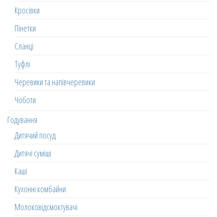
Кросівки
Пінетки
Сланці
Туфлі
Черевики та напівчеревики
Чоботи
Годування
Дитячий посуд
Дитячі суміші
Каші
Кухонні комбайни
Молоковідсмоктувачі