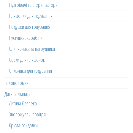
Підігрівачі та стерилізатори
Пляшечки для годування
Подушки для годування
Пустушки, карабіни
Слинявчики та нагрудники
Соски для пляшечок
Стільчики для годування
Головоломки
Дитяча кімната
Дитяча безпека
Зволожувачі повітря
Крісла-гойдалки