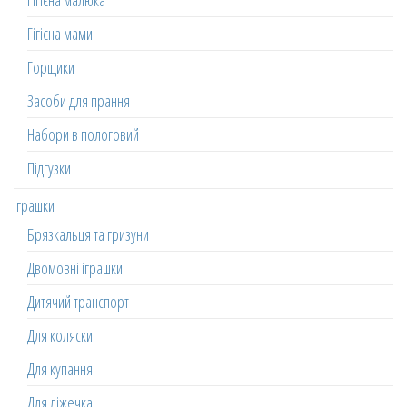
Гігієна малюка
Гігієна мами
Горщики
Засоби для прання
Набори в пологовий
Підгузки
Іграшки
Брязкальця та гризуни
Двомовні іграшки
Дитячий транспорт
Для коляски
Для купання
Для ліжечка