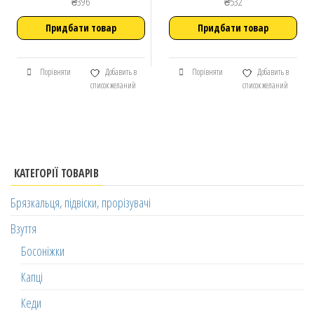
₴
396
₴
532
Придбати товар
Придбати товар
Порівняти
Добавить в
Порівняти
Добавить в
список желаний
список желаний
КАТЕГОРІЇ ТОВАРІВ
Брязкальця, підвіски, прорізувачі
Взуття
Босоніжки
Капці
Кеди