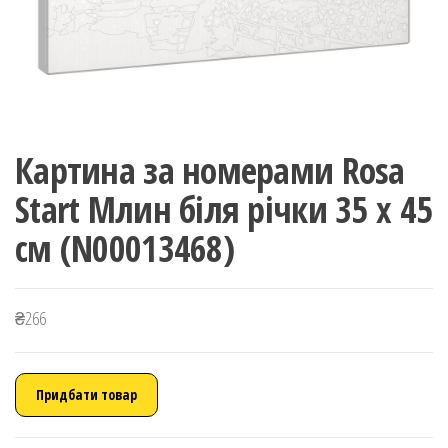
Картина за номерами Rosa
Start Млин біля річки 35 x 45
см (N00013468)
₴
266
Придбати товар