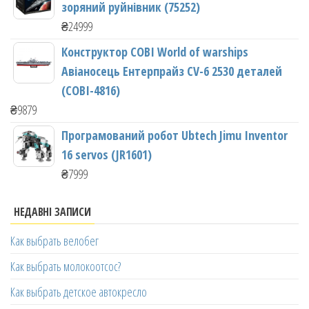
зоряний руйнівник (75252)
₴
24999
Конструктор COBI World of warships
Авіаносець Ентерпрайз CV-6 2530 деталей
(COBI-4816)
₴
9879
Програмований робот Ubtech Jimu Inventor
16 servos (JR1601)
₴
7999
НЕДАВНІ ЗАПИСИ
Как выбрать велобег
Как выбрать молокоотсос?
Как выбрать детское автокресло