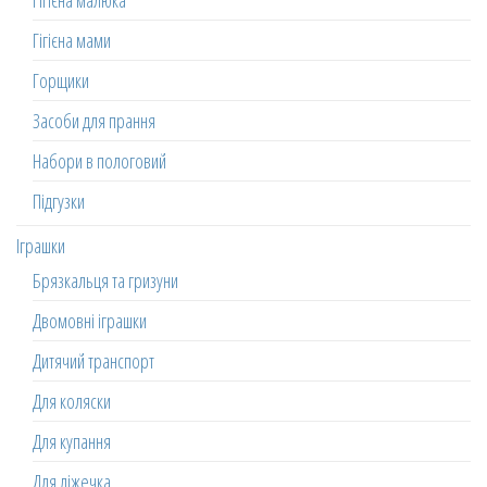
Гігієна малюка
Гігієна мами
Горщики
Засоби для прання
Набори в пологовий
Підгузки
Іграшки
Брязкальця та гризуни
Двомовні іграшки
Дитячий транспорт
Для коляски
Для купання
Для ліжечка