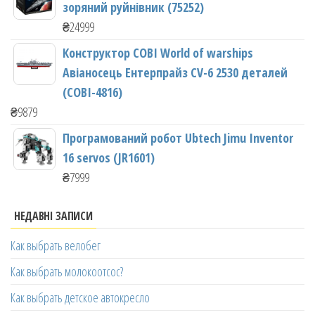
зоряний руйнівник (75252)
₴
24999
Конструктор COBI World of warships
Авіаносець Ентерпрайз CV-6 2530 деталей
(COBI-4816)
₴
9879
Програмований робот Ubtech Jimu Inventor
16 servos (JR1601)
₴
7999
НЕДАВНІ ЗАПИСИ
Как выбрать велобег
Как выбрать молокоотсос?
Как выбрать детское автокресло