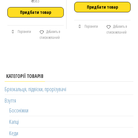
₴
383
Придбати товар
Придбати товар
Порівняти
Добавить в
Порівняти
Добавить в
список желаний
список желаний
КАТЕГОРІЇ ТОВАРІВ
Брязкальця, підвіски, прорізувачі
Взуття
Босоніжки
Капці
Кеди