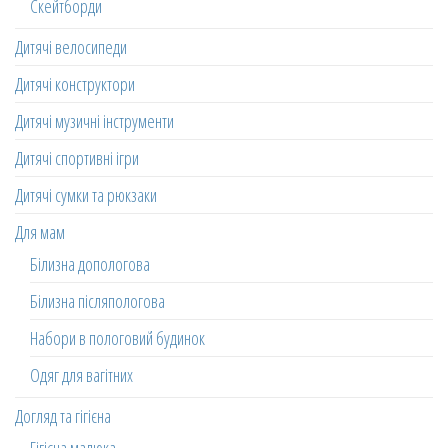
Скейтборди
Дитячі велосипеди
Дитячі конструктори
Дитячі музичні інструменти
Дитячі спортивні ігри
Дитячі сумки та рюкзаки
Для мам
Білизна допологова
Білизна післяпологова
Набори в пологовий будинок
Одяг для вагітних
Догляд та гігієна