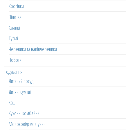
Кросівки
Пінетки
Сланці
Туфлі
Черевики та напівчеревики
Чоботи
Годування
Дитячий посуд
Дитячі суміші
Каші
Кухонні комбайни
Молоковідсмоктувачі