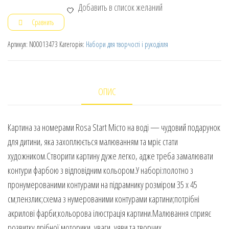
Добавить в список желаний
Сравнить
Артикул:
N00013473
Категорія:
Набори для творчості і рукоділля
ОПИС
Картина за номерами Rosa Start Місто на воді — чудовий подарунок
для дитини, яка захоплюється малюванням та мріє стати
художником.Створити картину дуже легко, адже треба замалювати
контури фарбою з відповідним кольором.У наборі:полотно з
пронумерованими контурами на підрамнику розміром 35 х 45
см;пензлик;схема з нумерованими контурами картини;потрібні
акрилові фарби;кольорова ілюстрація картини.Малювання сприяє
розвитку дрібної моторики, уваги, уяви та творчих