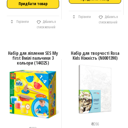
Придбати товар
Порівняти
Добавить в
Порівняти
Добавить в
список желаний
список желаний
Набір для ліплення SES My
Набір для творчості Rosa
first Вмілі пальчики 3
Kids Ніжність (N0001390)
кольори (14432S)
₴
266