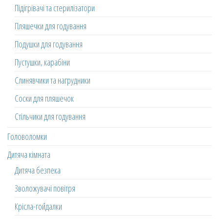
Підігрівачі та стерилізатори
Пляшечки для годування
Подушки для годування
Пустушки, карабіни
Слинявчики та нагрудники
Соски для пляшечок
Стільчики для годування
Головоломки
Дитяча кімната
Дитяча безпека
Зволожувачі повітря
Крісла-гойдалки