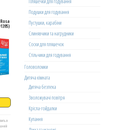
Пляшечки для годування
Подушки для годування
 Rosa
Пустушки, карабіни
1395)
Слинявчики та нагрудники
Соски для пляшечок
Стільчики для годування
Головоломки
Дитяча кімната
Дитяча безпека
Зволожувачі повітря
Крісла-гойдалки
Купання
вить в
еланий
Ліжка та манежі