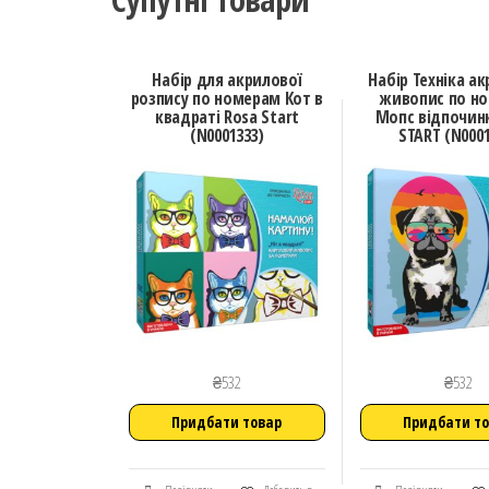
Набір для акрилової
Набір Техніка а
розпису по номерам Кот в
живопис по н
квадраті Rosa Start
Мопс відпочин
(N0001333)
START (N0001
₴
532
₴
532
Придбати товар
Придбати т