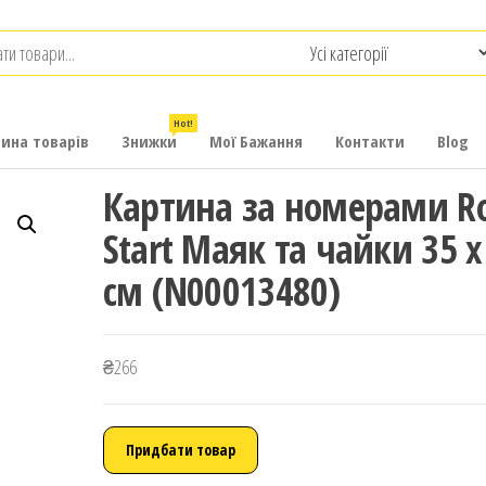
.com.ua
-
итячих
Hot!
рина товарів
Знижки
Мої Бажання
Контакти
Blog
Картина за номерами R
Start Маяк та чайки 35 x
см (N00013480)
₴
266
Придбати товар