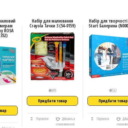
криловий
Набір для малювання
Набір для творчості
омерам
Crayola Тачки 3 (54-0159)
Start Балерина (N000
ку ROSA
352)
₴
699
₴
532
Придбати товар
Придбати товар
овар
Порівняти
Добавить в
Порівняти
Доба
список желаний
список ж