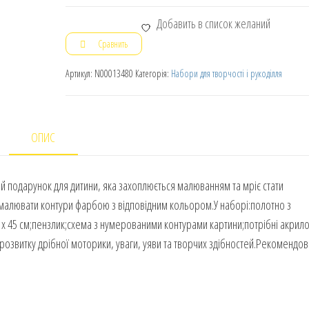
Добавить в список желаний
Сравнить
Артикул:
N00013480
Категорія:
Набори для творчості і рукоділля
ОПИС
й подарунок для дитини, яка захоплюється малюванням та мріє стати
малювати контури фарбою з відповідним кольором.У наборі:полотно з
 45 см;пензлик;схема з нумерованими контурами картини;потрібні акрило
озвитку дрібної моторики, уваги, уяви та творчих здібностей.Рекомендов