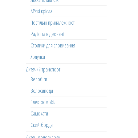
М'які крісла
Постільні приналежності
Радіо та відеоняні
Столики для сповивання
Ходунки
Дитячий транспорт
Велобіги
Велосипеди
Електромобілі
Самокати
Скейтборди
Дитячі велосипеди