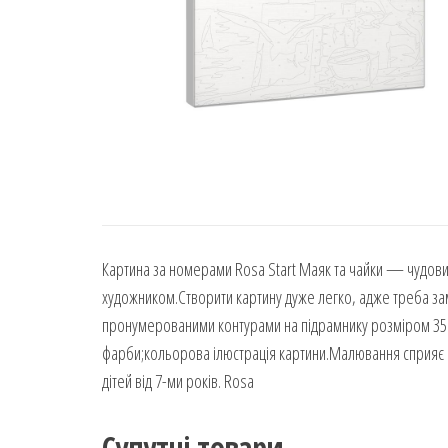
Картина за номерами Rosa Start Маяк та чайки — чудови
художником.Створити картину дуже легко, адже треба за
пронумерованими контурами на підрамнику розміром 35 х
фарби;кольорова ілюстрація картини.Малювання сприяє р
дітей від 7-ми років. Rosa
Супутні товари