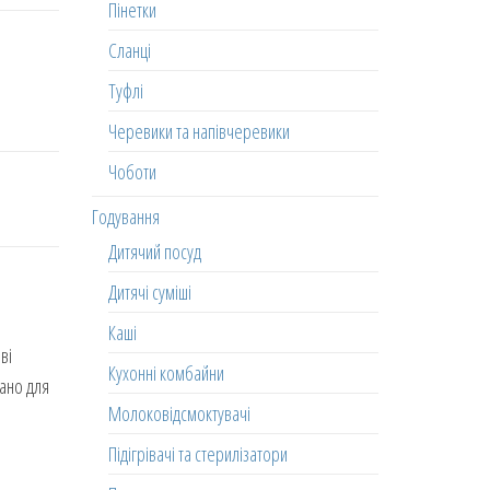
Пінетки
Сланці
Туфлі
Черевики та напівчеревики
Чоботи
Годування
Дитячий посуд
Дитячі суміші
Каші
ві
Кухонні комбайни
ано для
Молоковідсмоктувачі
Підігрівачі та стерилізатори