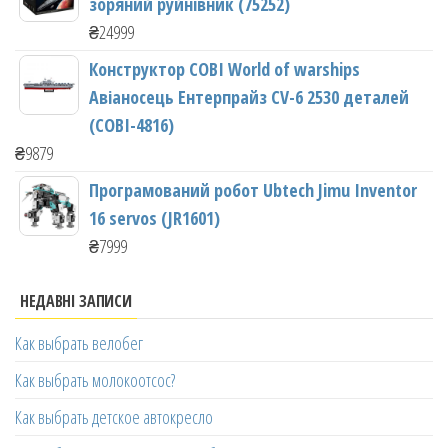
зоряний руйнівник (75252)
₴
24999
Конструктор COBI World of warships
Авіаносець Ентерпрайз CV-6 2530 деталей
(COBI-4816)
₴
9879
Програмований робот Ubtech Jimu Inventor
16 servos (JR1601)
₴
7999
НЕДАВНІ ЗАПИСИ
Как выбрать велобег
Как выбрать молокоотсос?
Как выбрать детское автокресло