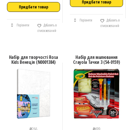
Придбати товар
Придбати товар
Порівняти
Добавить в
Порівняти
Добавить в
список желаний
список желаний
Набір для творчості Rosa
Набір для малювання
Kids Венеція (N0001384)
Crayola Тачки 3 (54-0159)
₴
266
₴
699