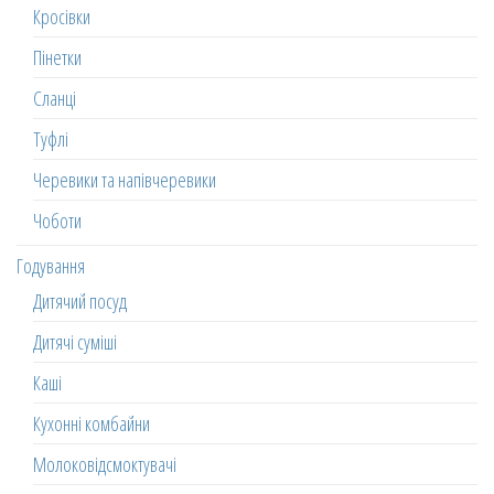
Кросівки
Пінетки
Сланці
Туфлі
Черевики та напівчеревики
Чоботи
Годування
Дитячий посуд
Дитячі суміші
Каші
Кухонні комбайни
Молоковідсмоктувачі