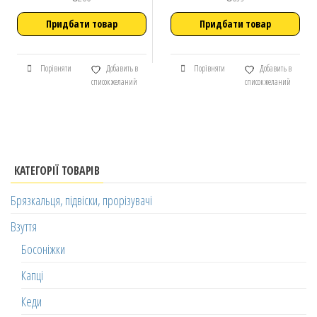
Придбати товар
Придбати товар
Порівняти
Добавить в
Порівняти
Добавить в
список желаний
список желаний
КАТЕГОРІЇ ТОВАРІВ
Брязкальця, підвіски, прорізувачі
Взуття
Босоніжки
Капці
Кеди