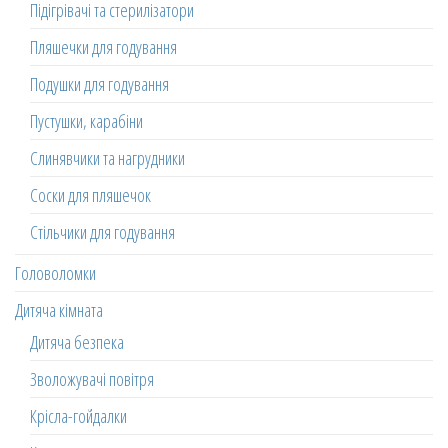
Підігрівачі та стерилізатори
Пляшечки для годування
Подушки для годування
Пустушки, карабіни
Слинявчики та нагрудники
Соски для пляшечок
Стільчики для годування
Головоломки
Дитяча кімната
Дитяча безпека
Зволожувачі повітря
Крісла-гойдалки