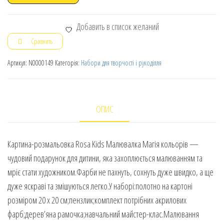
Добавить в список желаний
Сравнить
Артикул:
N0000149
Категорія:
Набори для творчості і рукоділля
ОПИС
Картина-розмальовка Rosa Kids Малювалка Магія кольорів —
чудовий подарунок для дитини, яка захоплюється малюванням та
мріє стати художником.Фарби не пахнуть, сохнуть дуже швидко, а ще
дуже яскраві та змішуються легко.У наборі:полотно на картоні
розміром 20 х 20 см;пензлик;комплект потрібних акрилових
фарб;дерев’яна рамочка;навчальний майстер-клас.Малювання