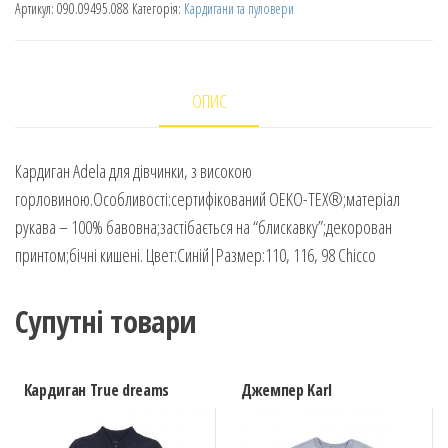
Артикул:
090.09495.088
Категорія:
Кардигани та пуловери
ОПИС
Кардиган Adela для дівчинки, з високою
горловиною.Особливості:сертифікований OEKO-TEX®;матеріал
рукава – 100% бавовна;застібається на “блискавку”;декорован
принтом;бічні кишені. Цвет:Синій|Размер:110, 116, 98 Chicco
Супутні товари
Кардиган True dreams
Джемпер Karl