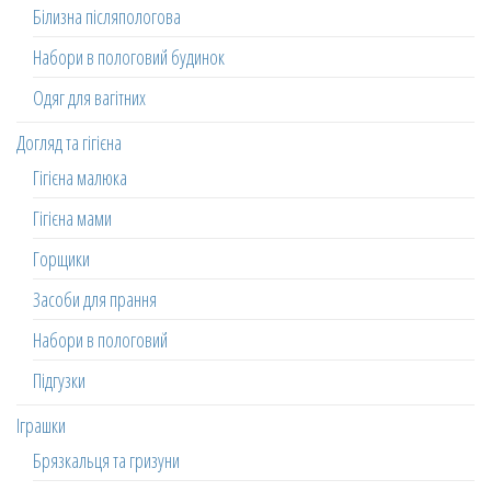
Білизна післяпологова
Набори в пологовий будинок
Одяг для вагітних
Догляд та гігієна
Гігієна малюка
Гігієна мами
Горщики
Засоби для прання
Набори в пологовий
Підгузки
Іграшки
Брязкальця та гризуни