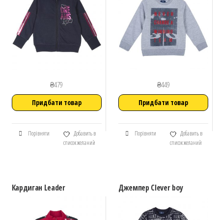
₴
479
₴
449
Придбати товар
Придбати товар
Порівняти
Добавить в
Порівняти
Добавить в
список желаний
список желаний
Кардиган Leader
Джемпер Clever boy