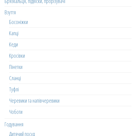
Брязкальця, підвіски, прорізувачі
Взуття
Босоніжки
Капці
Кеди
Кросівки
Пінетки
Сланці
Туфлі
Черевики та напівчеревики
Чоботи
Годування
Дитячий посуд