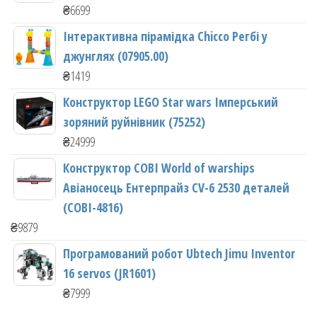
₴
6699
Інтерактивна пірамідка Chicco Регбі у
джунглях (07905.00)
₴
1419
Конструктор LEGO Star wars Імперський
зоряний руйнівник (75252)
₴
24999
Конструктор COBI World of warships
Авіаносець Ентерпрайз CV-6 2530 деталей
(COBI-4816)
₴
9879
Програмований робот Ubtech Jimu Inventor
16 servos (JR1601)
₴
7999