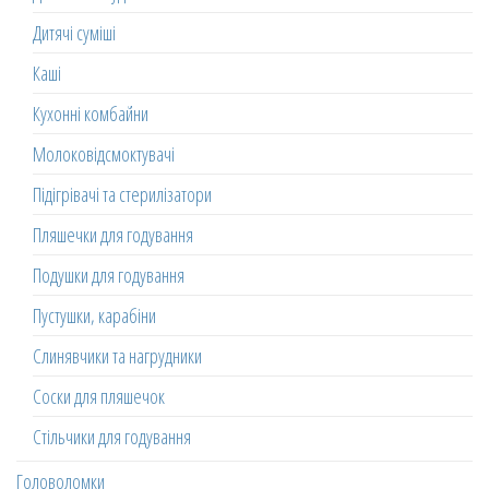
Дитячі суміші
Каші
Кухонні комбайни
Молоковідсмоктувачі
Підігрівачі та стерилізатори
Пляшечки для годування
Подушки для годування
Пустушки, карабіни
Слинявчики та нагрудники
Соски для пляшечок
Стільчики для годування
Головоломки