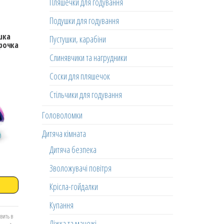
Пляшечки для годування
Подушки для годування
шка
Пустушки, карабіни
ірочка
Слинявчики та нагрудники
Соски для пляшечок
Стільчики для годування
Головоломки
Дитяча кімната
Дитяча безпека
Зволожувачі повітря
Крісла-гойдалки
Купання
вить в
Ліжка та манежі