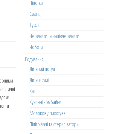
Пінетки
Сланці
Туфлі
Черевики та напівчеревики
Чоботи
Годування
Дитячий посуд
Дитячі суміші
сорними
алістичні
Каші
авдяки
Кухонні комбайни
менти
Молоковідсмоктувачі
Підігрівачі та стерилізатори