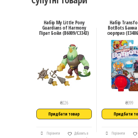
Набір My Little Pony
Набір Transf
Guardians of Harmony
BotBots Банна
Пірат Бойл (B6009/C3343)
сюрприз (E3486
₴
226
₴
399
Придбати товар
Придбати т
Порівняти
Добавить в
Порівняти