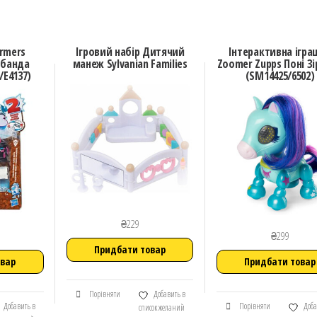
ormers
Ігровий набір Дитячий
Інтерактивна ігра
 банда
манеж Sylvanian Families
Zoomer Zupps Поні З
/E4137)
(SM14425/6502)
₴
229
₴
299
Придбати товар
овар
Придбати товар
Порівняти
Добавить в
Добавить в
Порівняти
Доба
список желаний