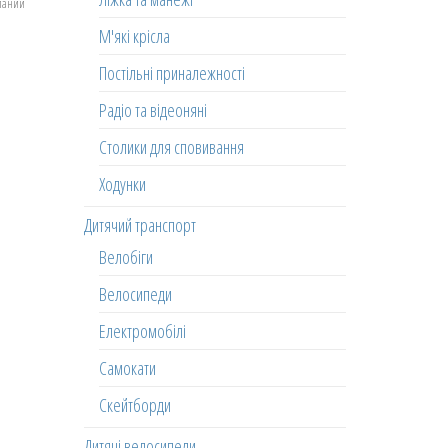
еланий
М'які крісла
Постільні приналежності
Радіо та відеоняні
Столики для сповивання
Ходунки
Дитячий транспорт
Велобіги
Велосипеди
Електромобілі
Самокати
Скейтборди
Дитячі велосипеди