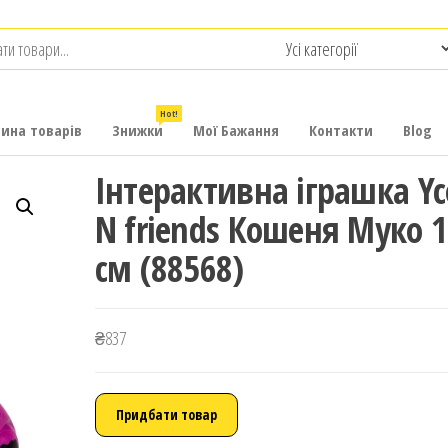
.com.ua
-
итячих
Hot!
рина товарів
Знижки
Мої Бажання
Контакти
Blog
Інтерактивна іграшка Yc
N friends Кошеня Муко 
см (88568)
₴
837
Придбати товар