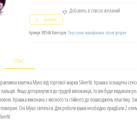
Добавить в список желаний
Сравнить
Артикул:
88568
Категорія:
Персонажі мультфільмів, ігрові фігурки
ОПИС
активна кішечка Муко від торгової марки Silverlit. Іграшка оснащена сен
в пальців. Якщо доторкнутися до грудей вихованця, то він буде видавати ре
ловою. Іграшка виконана з якісного та стійкого до пошкоджень пластику. З
поверхні. Очі Муко світяться. Для роботи кішки необхідно придбати 2 еле
verlit