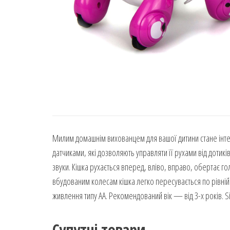
Милим домашнім вихованцем для вашої дитини стане інтер
датчиками, які дозволяють управляти її рухами від дотикі
звуки. Кішка рухається вперед, вліво, вправо, обертає го
вбудованим колесам кішка легко пересувається по рівній 
живлення типу АА. Рекомендований вік — від 3-х років. Sil
Супутні товари