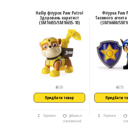
Набір фігурок Paw Patrol
Фігурка Paw P
Здоровань каратист
Таємного агента
(SM16655/SM16655-10)
(SM16600/SM16
₴
309
₴
359
Придбати товар
Придбати т
Порівняти
Добавить в
Порівняти
список желаний
спи