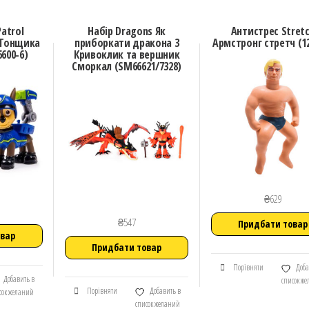
atrol
Набір Dragons Як
Антистрес Stret
 Гонщика
приборкати дракона 3
Армстронг стретч (1
600-6)
Кривоклик та вершник
Сморкал (SM66621/7328)
₴
629
₴
547
Придбати товар
овар
Придбати товар
Порівняти
Доба
Добавить в
список ж
Порівняти
Добавить в
сок желаний
список желаний