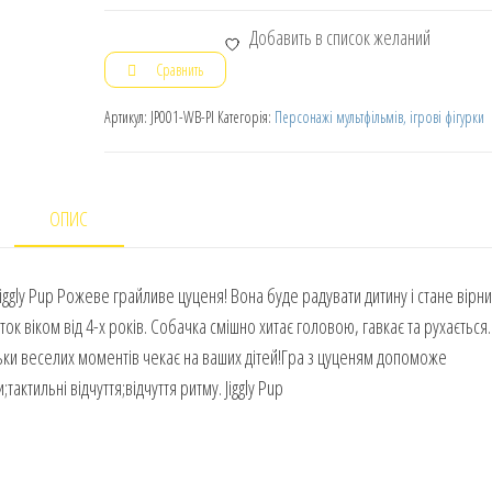
Добавить в список желаний
Сравнить
Артикул:
JP001-WB-PI
Категорія:
Персонажі мультфільмів, ігрові фігурки
ОПИС
iggly Pup Рожеве грайливе цуценя! Вона буде радувати дитину і стане вірн
ток віком від 4-х років. Собачка смішно хитає головою, гавкає та рухається
ільки веселих моментів чекає на ваших дітей!Гра з цуценям допоможе
актильні відчуття;відчуття ритму. Jiggly Pup