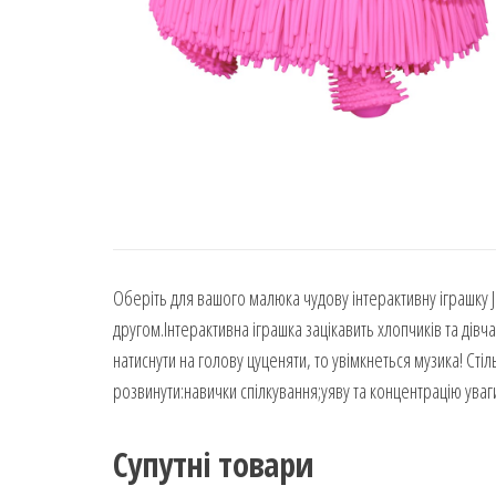
Оберіть для вашого малюка чудову інтерактивну іграшку J
другом.Інтерактивна іграшка зацікавить хлопчиків та дівча
натиснути на голову цуценяти, то увімкнеться музика! Ст
розвинути:навички спілкування;уяву та концентрацію уваги;т
Супутні товари