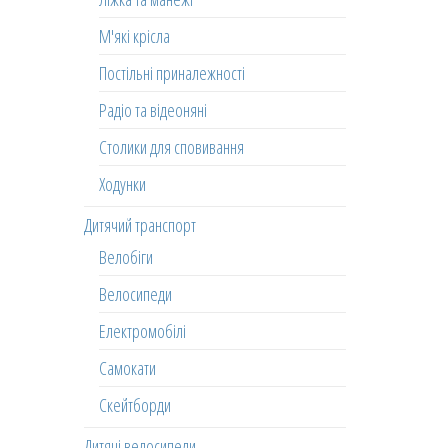
М'які крісла
Постільні приналежності
Радіо та відеоняні
Столики для сповивання
Ходунки
Дитячий транспорт
Велобіги
Велосипеди
Електромобілі
Самокати
Скейтборди
Дитячі велосипеди