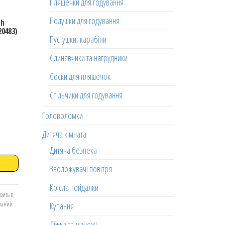
Пляшечки для годування
Подушки для годування
ch
20483)
Пустушки, карабіни
Слинявчики та нагрудники
Соски для пляшечок
Стільчики для годування
Головоломки
Дитяча кімната
Дитяча безпека
Зволожувачі повітря
Крісла-гойдалки
вить в
Купання
еланий
Ліжка та манежі