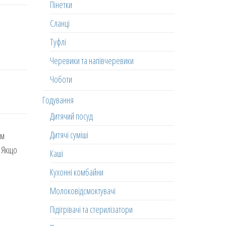
Пінетки
Сланці
Туфлі
Черевики та напівчеревики
Чоботи
Годування
Дитячий посуд
Дитячі суміші
им
. Якщо
Каші
Кухонні комбайни
Молоковідсмоктувачі
Підігрівачі та стерилізатори