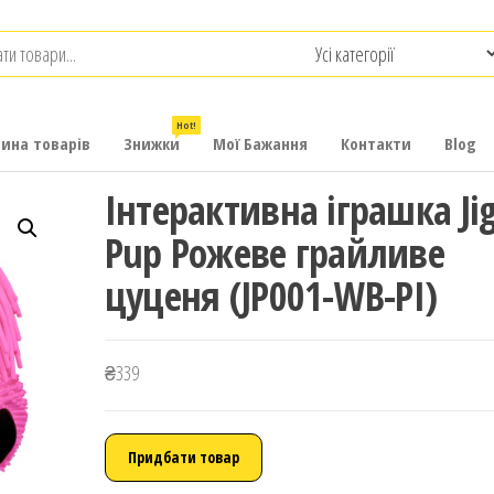
.com.ua
-
итячих
Hot!
рина товарів
Знижки
Мої Бажання
Контакти
Blog
Інтерактивна іграшка Ji
Pup Рожеве грайливе
цуценя (JP001-WB-PI)
₴
339
Придбати товар